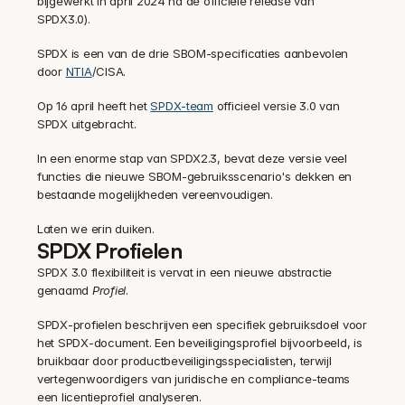
bijgewerkt in april 2024 na de officiële release van 
SPDX3.0).
SPDX is een van de drie SBOM-specificaties aanbevolen 
door 
NTIA
/CISA.
Op 16 april heeft het 
SPDX-team
 officieel versie 3.0 van 
SPDX uitgebracht.
In een enorme stap van SPDX2.3, bevat deze versie veel 
functies die nieuwe SBOM-gebruiksscenario's dekken en 
bestaande mogelijkheden vereenvoudigen.
Laten we erin duiken.
SPDX Profielen
SPDX 3.0 flexibiliteit is vervat in een nieuwe abstractie 
genaamd 
Profiel
.
SPDX-profielen beschrijven een specifiek gebruiksdoel voor 
het SPDX-document. Een beveiligingsprofiel bijvoorbeeld, is 
bruikbaar door productbeveiligingsspecialisten, terwijl 
vertegenwoordigers van juridische en compliance-teams 
een licentieprofiel analyseren.