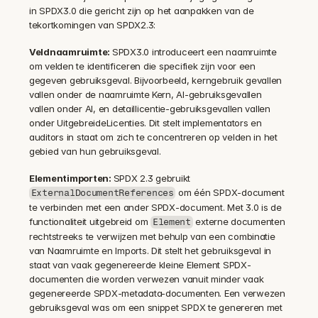
in SPDX3.0 die gericht zijn op het aanpakken van de 
tekortkomingen van SPDX2.3:
Veldnaamruimte: 
SPDX3.0 introduceert een naamruimte 
om velden te identificeren die specifiek zijn voor een 
gegeven gebruiksgeval. Bijvoorbeeld, kerngebruik gevallen 
vallen onder de naamruimte Kern, AI-gebruiksgevallen 
vallen onder AI, en detaillicentie-gebruiksgevallen vallen 
onder UitgebreideLicenties. Dit stelt implementators en 
auditors in staat om zich te concentreren op velden in het 
gebied van hun gebruiksgeval.
Elementimporten: 
SPDX 2.3 gebruikt 
 om één SPDX-document 
ExternalDocumentReferences
te verbinden met een ander SPDX-document. Met 3.0 is de 
functionaliteit uitgebreid om 
 externe documenten 
Element
rechtstreeks te verwijzen met behulp van een combinatie 
van Naamruimte en Imports. Dit stelt het gebruiksgeval in 
staat van vaak gegenereerde kleine Element SPDX-
documenten die worden verwezen vanuit minder vaak 
gegenereerde SPDX-metadata-documenten. Een verwezen 
gebruiksgeval was om een snippet SPDX te genereren met 