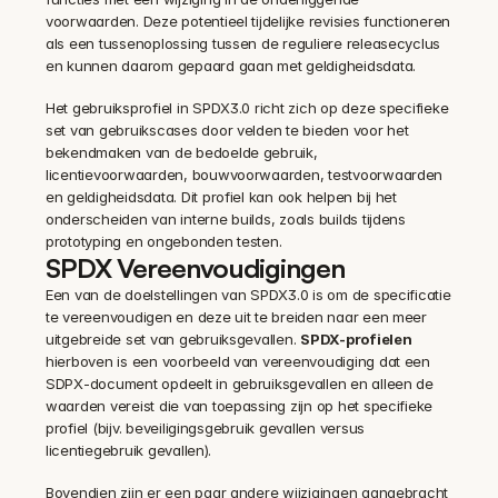
voorwaarden. Deze potentieel tijdelijke revisies functioneren 
als een tussenoplossing tussen de reguliere releasecyclus 
en kunnen daarom gepaard gaan met geldigheidsdata.
‍Het gebruiksprofiel in SPDX3.0 richt zich op deze specifieke 
set van gebruikscases door velden te bieden voor het 
bekendmaken van de bedoelde gebruik, 
licentievoorwaarden, bouwvoorwaarden, testvoorwaarden 
en geldigheidsdata. Dit profiel kan ook helpen bij het 
onderscheiden van interne builds, zoals builds tijdens 
prototyping en ongebonden testen.
SPDX Vereenvoudigingen
Een van de doelstellingen van SPDX3.0 is om de specificatie 
te vereenvoudigen en deze uit te breiden naar een meer 
uitgebreide set van gebruiksgevallen. 
SPDX-profielen
hierboven is een voorbeeld van vereenvoudiging dat een 
SDPX-document opdeelt in gebruiksgevallen en alleen de 
waarden vereist die van toepassing zijn op het specifieke 
profiel (bijv. beveiligingsgebruik gevallen versus 
licentiegebruik gevallen).
Bovendien zijn er een paar andere wijzigingen aangebracht 