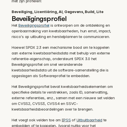
met zijn profielen:
Beveiliging, Licentiëring, AI, Gegevens, Build, Lite
Beveiligingsprofiel
Het 
Beveiligingsprofiel
 is ontworpen om de ontdekking en 
openbaarmaking van kwetsbaarheden, hun ernst, impact, 
risico's op uitbuiting en herstelplannen te communiceren.
Hoewel SPDX 2.3 een mechanisme bood om te koppelen 
aan externe kwetsbaarheidsdata met behulp van externe 
referentie-eigenschap, ondersteunt SPDX 3.0 het 
Beveiligingsprofiel om snel veranderende 
kwetsbaarheidsdata uit de software-samenstelling die is 
opgeslagen als Softwareprofiel te embedden.
Het Beveiligingsprofiel bevat kwetsbaarheidselementen om 
specifieke details te verstrekken, zoals ID, samenvatting, 
externe referenties, enz., samen met een nieuwe set velden 
om CVSS2, CVSS3, CVSS4 en SSVC-
kwetsbaarheidsbeoordelingen over te brengen.
Het voegt ook velden toe om 
EPSS
 of 
Uitbuitbaarheid
 te 
embedden of te koppelen, (vooral nuttig voor het 