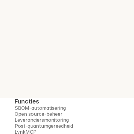
Audit-klare SBOM. 
Bij elke build.
Interlynk automatiseert SBOM's, beheert 
open-sourcerisico's, monitort leveranciers 
en bereidt u voor op het post-
quantumtijdperk, allemaal op één 
vertrouwd platform.
Boek een demo
Functies
SBOM-automatisering
Open source-beheer
Leveranciersmonitoring
Post-quantumgereedheid
LynkMCP