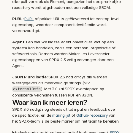
elke pull-verzoek als Element, aangezien het oorspronkelijke 
repository wordt bijgehouden met een volledige SBOM.
PURL: 
PURL
 of pakket-URL is geëlevateerd tot een top-level 
eigenschap, waardoor componentidentificatie wordt 
vereenvoudigd.
Agent: 
Een nieuwe klasse Agent omvat alles wat op een 
systeem kan handelen, zoals een persoon, organisatie of 
softwaretools. Daarom worden Maker- en Leverancier-
eigenschappen van SPDX 2.3 veilig vervangen door een 
Agent.
JSON Pluralisatie: 
SPDX 2.3 had arrays die werden 
weergegeven als meervoudige strings (bijv. 
). Met 3.0 zal SPDX overstappen op 
externalRefs
consistente veldnamen tussen RDF en JSON.
Waar kan ik meer leren?
SPDX 3.0 nodigt nog steeds uit tot input en feedback over 
de specificatie, en de
 mailinglijst
 of 
Github-repository
 van 
het SPDX-team is de beste manier om het team te bereiken.
Interlynk onderzoekt en bouwt actief tools voor zowel 
SPDX