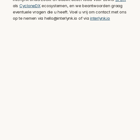
als 
CycloneDX
 ecosystemen, en we beantwoorden graag 
eventuele vragen die u heeft. Voel u vrij om contact met ons 
op te nemen via hello@interlynk.io of via 
interlynk.io
Vertrouwd door beveiligings- en 
complianceteams bij meer dan 100 
gereguleerde bedrijven.