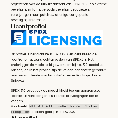
registreren van de uitbuitbaarheid van CISA KEV) en externe 
beveiligingsinformatie zoals beveiligingsadviezen, 
verwijzingen naar patches, of enige aangepaste 
beveiligingsinformatie.
Licentprofiel
Dit profiel is het dichtste bij SPDX2.3 en dekt breed de 
licentie- en auteursrechtenvelden van SPDX2.3. Het 
onderliggende model is bijgewerkt om bij het 3.0-model te 
passen, en in het proces zijn de velden consistent gemaakt 
over verschillende soorten artefacten — Package, File en 
Snippets.
SPDX 3.0 voegt ook de mogelijkheid toe om aangepaste 
licentie-uitzonderingen als licentie toevoegingen toe te 
voegen.
Voorbeeld: 
MIT MET AdditionRef-My-Own-Custom-
 is alleen geldig in SPDX 3.0.
Exception