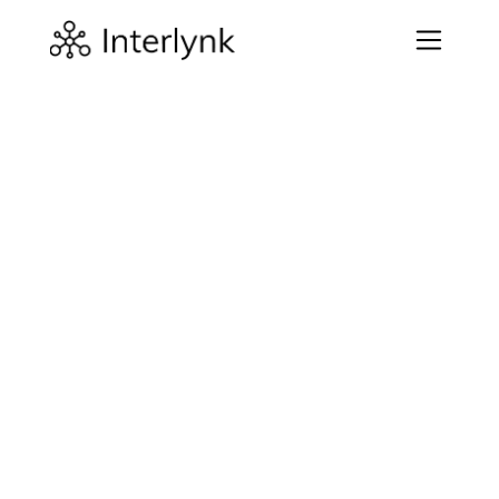
Bedrijf
Inleiding
Welkom bij Interlynk Inc. ("wij", "ons" en "onze"). 
Interlynk biedt software en diensten aan om uw 
software risico-evaluatie en -expressie te versterken. 
De "Websites" verwijst naar de websites van Interlynk 
(inclusief, maar niet beperkt tot, interlynk.io, 
app.interlynk.io, sbombenchmark.io) en eventuele 
opvolgende URL's, mobiele of gelocaliseerde versies 