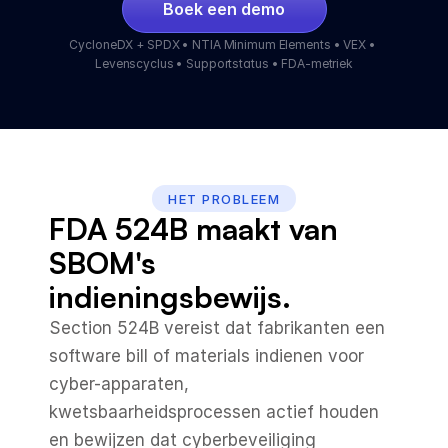
Boek een demo
CycloneDX + SPDX • NTIA Minimum Elements • VEX • 
Levenscyclus • Supportstatus • FDA-metriek
HET PROBLEEM
FDA 524B maakt van 
SBOM's 
indieningsbewijs.
Section 524B vereist dat fabrikanten een 
software bill of materials indienen voor 
cyber-apparaten, 
kwetsbaarheidsprocessen actief houden 
en bewijzen dat cyberbeveiliging 