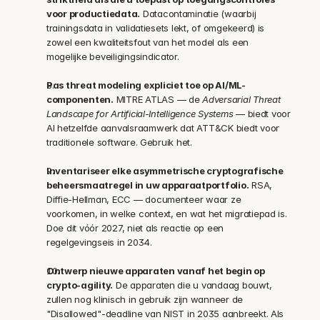
voor productiedata.
 Datacontaminatie (waarbij 
trainingsdata in validatiesets lekt, of omgekeerd) is 
zowel een kwaliteitsfout van het model als een 
mogelijke beveiligingsindicator.
Pas threat modeling expliciet toe op AI/ML-
componenten.
 MITRE ATLAS — de 
Adversarial Threat 
Landscape for Artificial-Intelligence Systems
 — biedt voor 
AI hetzelfde aanvalsraamwerk dat ATT&CK biedt voor 
traditionele software. Gebruik het.
Inventariseer elke asymmetrische cryptografische 
beheersmaatregel in uw apparaatportfolio.
 RSA, 
Diffie-Hellman, ECC — documenteer waar ze 
voorkomen, in welke context, en wat het migratiepad is. 
Doe dit vóór 2027, niet als reactie op een 
regelgevingseis in 2034.
Ontwerp nieuwe apparaten vanaf het begin op 
crypto-agility.
 De apparaten die u vandaag bouwt, 
zullen nog klinisch in gebruik zijn wanneer de 
"Disallowed"-deadline van NIST in 2035 aanbreekt. Als 