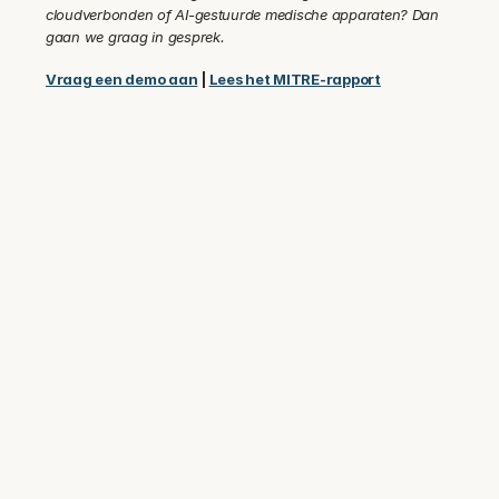
cloudverbonden of AI-gestuurde medische apparaten? Dan 
gaan we graag in gesprek.
Vraag een demo aan
 | 
Lees het MITRE-rapport
Vertrouwd door beveiligings- en 
complianceteams bij meer dan 100 