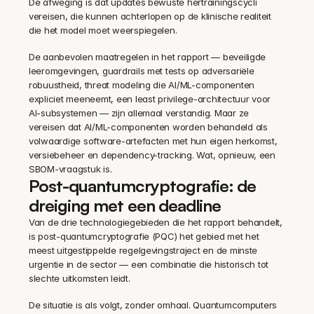
De afweging is dat updates bewuste hertrainingscycli 
vereisen, die kunnen achterlopen op de klinische realiteit 
die het model moet weerspiegelen.
De aanbevolen maatregelen in het rapport — beveiligde 
leeromgevingen, guardrails met tests op adversariële 
robuustheid, threat modeling die AI/ML-componenten 
expliciet meeneemt, een least privilege-architectuur voor 
AI-subsystemen — zijn allemaal verstandig. Maar ze 
vereisen dat AI/ML-componenten worden behandeld als 
volwaardige software-artefacten met hun eigen herkomst, 
versiebeheer en dependency-tracking. Wat, opnieuw, een 
SBOM-vraagstuk is.
Post-quantumcryptografie: de 
dreiging met een deadline
Van de drie technologiegebieden die het rapport behandelt, 
is post-quantumcryptografie (PQC) het gebied met het 
meest uitgestippelde regelgevingstraject en de minste 
urgentie in de sector — een combinatie die historisch tot 
slechte uitkomsten leidt.
De situatie is als volgt, zonder omhaal. Quantumcomputers 