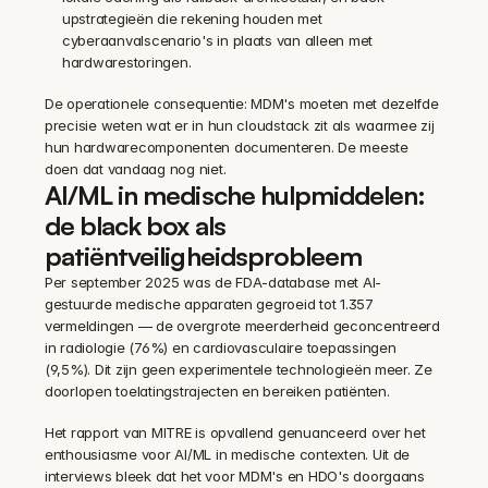
upstrategieën die rekening houden met 
cyberaanvalscenario's in plaats van alleen met 
hardwarestoringen.
De operationele consequentie: MDM's moeten met dezelfde 
precisie weten wat er in hun cloudstack zit als waarmee zij 
hun hardwarecomponenten documenteren. De meeste 
doen dat vandaag nog niet.
AI/ML in medische hulpmiddelen: 
de black box als 
patiëntveiligheidsprobleem
Per september 2025 was de FDA-database met AI-
gestuurde medische apparaten gegroeid tot 1.357 
vermeldingen — de overgrote meerderheid geconcentreerd 
in radiologie (76%) en cardiovasculaire toepassingen 
(9,5%). Dit zijn geen experimentele technologieën meer. Ze 
doorlopen toelatingstrajecten en bereiken patiënten.
Het rapport van MITRE is opvallend genuanceerd over het 
enthousiasme voor AI/ML in medische contexten. Uit de 
interviews bleek dat het voor MDM's en HDO's doorgaans 