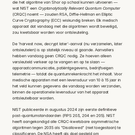
die het algoritme van Shor op schaal kunnen uitvoeren — 
wat NIST een 
Cryptanalytically Relevant Quantum Computer
(CRQC) noemt — zouden RSA, Diffie-Hellman en Elliptic 
Curve Cryptography (ECC) wiskundig breken. Elk medisch 
apparaat dat vandaag met die algoritmen wordt beveiligd, 
zou kwetsbaar worden voor ontsleuteling.
De 'harvest now, decrypt later'-aanval (nu verzamelen, later 
ontsleutelen) is op statelijk niveau al gaande. Aanvallers 
hebben vandaag geen CRQC nodig. Ze hoeven alleen 
versleuteld verkeer op te vangen en op te slaan — 
apparaatcommunicatie, patiëntgegevens, bedrijfseigen 
telemetrie — totdat de quantumrekenkracht het inhaalt. Voor 
medische apparaten met een levensduur van 10 à 15 jaar in 
het veld kunnen gegevens die vandaag worden verzonden, 
binnen de operationele levensduur van het apparaat 
ontsleutelbaar worden.
NIST publiceerde in augustus 2024 zijn eerste definitieve 
post-quantumstandaarden (FIPS 203, 204 en 205). NIST 
heeft aangekondigd alle CRQC-kwetsbare asymmetrische 
algoritmen tegen 2035 als "Disallowed" (niet toegestaan) te 
classificeren. De NSA heeft als doel gesteld om 