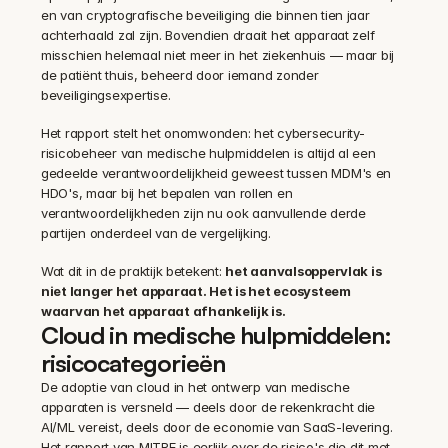
en van cryptografische beveiliging die binnen tien jaar 
achterhaald zal zijn. Bovendien draait het apparaat zelf 
misschien helemaal niet meer in het ziekenhuis — maar bij 
de patiënt thuis, beheerd door iemand zonder 
beveiligingsexpertise.
Het rapport stelt het onomwonden: het cybersecurity-
risicobeheer van medische hulpmiddelen is altijd al een 
gedeelde verantwoordelijkheid geweest tussen MDM's en 
HDO's, maar bij het bepalen van rollen en 
verantwoordelijkheden zijn nu ook aanvullende derde 
partijen onderdeel van de vergelijking.
Wat dit in de praktijk betekent: 
het aanvalsoppervlak is 
niet langer het apparaat. Het is het ecosysteem 
waarvan het apparaat afhankelijk is.
Cloud in medische hulpmiddelen: 
risicocategorieën
De adoptie van cloud in het ontwerp van medische 
apparaten is versneld — deels door de rekenkracht die 
AI/ML vereist, deels door de economie van SaaS-levering. 
Het rapport van MITRE is eerlijk over de risico's die dit met 