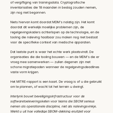
of vergiftiging van trainingsdata. Cryptografische 
inventarisaties die 18 maanden in beslag zouden nemen, 
zijn nog niet begonnen.
Niets hiervan komt doordat MDM's nalatig zijn. Het komt 
doordat dit werkelijk moeilijke problemen zijn, de 
regelgevingskaders achterlopen op de technologie, en de 
tooling die naleving haalbaar zou maken nog niet bestaat 
voor de specifieke context van medische apparaten.
Dat laatste punt is waar het echte werk plaatsvindt. De 
organisaties die die tooling bouwen — en de MDM's die er 
vroeg mee samenwerken — zullen degenen zijn met 
schone migratiepaden wanneer de regelgevingsdeadlines 
vaste vorm krijgen.
Het MITRE-rapport is een kaart. De vraag is of u die gebruikt 
om te plannen, of wacht tot het terrein u dwingt.
Interlynk bouwt beveiligingsinfrastructuur voor de 
softwaretoeleveringsketen voor teams die SBOM serieus 
nemen als operationele discipline, niet als nalevingsvinkje. 
Werkt u uit hoe volledige SBOM-dekking eruitziet voor 