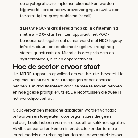
de cryptografische implementatie niet kan worden 
bijgewerkt zonder hardwarevervanging, bouwt u een 
toekomstig terugroepprobleem (recall).
Stel uw PQC-migratieroadmap op in afstemming 
met uw HDO-klanten.
 Een apparaat met PQC-
beheersmaatregelen dat samenwerkt met HDO-legacy-
infrastructuur zónder die maatregelen, draagt nog 
steeds quantumrisico. Migratie is een probleem op 
systeemniveau, niet op apparaatniveau.
Hoe de sector ervoor staat
Het MITRE-rapport is opvallend om wat het niet beweert. Het 
zegt niet dat MDM's deze uitdagingen onder controle 
hebben. Het documenteert waar ze mee te maken hebben 
en hoe goede praktijk eruitziet. De kloof tussen die twee is 
het werkelijke verhaal.
Cloudverbonden medische apparaten worden vandaag 
ontworpen en toegelaten door organisaties die geen 
volledig beeld hebben van hun cloudafhankelijkheidsgrafen. 
AI/ML-componenten komen in productie zonder formele 
threat models die rekening houden met adversariële invoer 