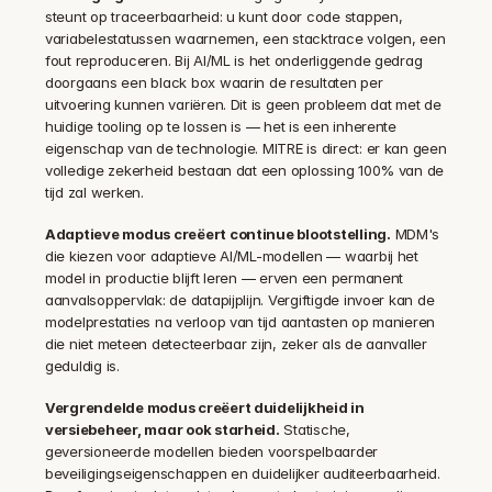
steunt op traceerbaarheid: u kunt door code stappen, 
variabelestatussen waarnemen, een stacktrace volgen, een 
fout reproduceren. Bij AI/ML is het onderliggende gedrag 
doorgaans een black box waarin de resultaten per 
uitvoering kunnen variëren. Dit is geen probleem dat met de 
huidige tooling op te lossen is — het is een inherente 
eigenschap van de technologie. MITRE is direct: er kan geen 
volledige zekerheid bestaan dat een oplossing 100% van de 
tijd zal werken.
Adaptieve modus creëert continue blootstelling.
 MDM's 
die kiezen voor adaptieve AI/ML-modellen — waarbij het 
model in productie blijft leren — erven een permanent 
aanvalsoppervlak: de datapijplijn. Vergiftigde invoer kan de 
modelprestaties na verloop van tijd aantasten op manieren 
die niet meteen detecteerbaar zijn, zeker als de aanvaller 
geduldig is.
Vergrendelde modus creëert duidelijkheid in 
versiebeheer, maar ook starheid.
 Statische, 
geversioneerde modellen bieden voorspelbaarder 
beveiligingseigenschappen en duidelijker auditeerbaarheid. 