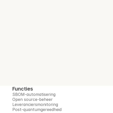
gereguleerde bedrijven.
Audit-klare SBOM. 
Bij elke build.
Interlynk automatiseert SBOM's, beheert 
open-sourcerisico's, monitort leveranciers 
en bereidt u voor op het post-
quantumtijdperk, allemaal op één 
vertrouwd platform.
Boek een demo
Functies
SBOM-automatisering
Open source-beheer
Leveranciersmonitoring
Post-quantumgereedheid