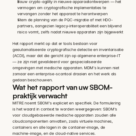
Bouw crypto-agility in nieuwe apparaatontwerpen — het 
vermogen om cryptografische implementaties te 
vervangen zonder het apparaat te herontwerpen
Stem de planning van de PQC-migratie af met HDO-
partners, aangezien legacy-interoperabiliteit een blijvend 
risico vormt, zelfs nadat nieuwe apparaten zijn bijgewerkt
Het rapport merkt op dat er tools bestaan voor 
geautomatiseerde cryptografische detectie en inventarisatie 
(ACDI), maar dat die gericht zijn op algemene enterprise-IT 
— ze zijn niet gevalideerd voor gespecialiseerde 
omgevingen met medische apparaten. MDM's kunnen niet 
zomaar een enterprise-scantool draaien en het werk als 
gedaan beschouwen.
Wat het rapport van uw SBOM-
praktijk verwacht
MITRE noemt SBOM's expliciet en specifiek. De formulering 
is het waard in context te worden weergegeven: SBOM's 
voor cloudgebaseerde medische apparaten zouden alle 
cloudcomponenten omvatten, zoals virtuele machines, 
containers en alle lagen in de container-image, de 
machine-image, en de cloud-native services.