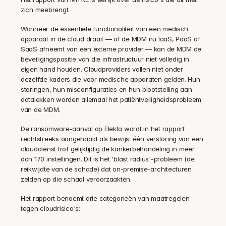
zich meebrengt.
Wanneer de essentiële functionaliteit van een medisch 
apparaat in de cloud draait — of de MDM nu IaaS, PaaS of 
SaaS afneemt van een externe provider — kan de MDM de 
beveiligingspositie van die infrastructuur niet volledig in 
eigen hand houden. Cloudproviders vallen niet onder 
dezelfde kaders die voor medische apparaten gelden. Hun 
storingen, hun misconfiguraties en hun blootstelling aan 
datalekken worden allemaal het patiëntveiligheidsprobleem 
van de MDM.
De ransomware-aanval op Elekta wordt in het rapport 
rechtstreeks aangehaald als bewijs: één verstoring van een 
clouddienst trof gelijktijdig de kankerbehandeling in meer 
dan 170 instellingen. Dit is het 'blast radius'-probleem (de 
reikwijdte van de schade) dat on-premise-architecturen 
zelden op die schaal veroorzaakten.
Het rapport benoemt drie categorieën van maatregelen 
tegen cloudrisico's: