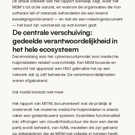
Dit artikel ontleedt wat het rapport werkelijk zegt, waar het 
MDM's tot actie aanzet, en waarom de organisaties die hun 
software bill of materials behandelen als een levend 
beveiligingsinstrument — en niet als een nalevingsdocument 
— het best zijn voorbereid op wat komen gaat.
De centrale verschuiving: 
gedeelde verantwoordelijkheid in 
het hele ecosysteem
Decennialang was het cybersecuritymodel voor medische 
hulpmiddelen relatief overzichtelijk. Een MDM bouwde en 
verkocht het apparaat; een HDO gebruikte het op een 
netwerk dat zij zelf beheerde. De verantwoordelijkheden 
waren afgebakend.
Dat model bestaat niet meer.
Het rapport van MITRE documenteert wat de praktijk al 
ondervindt: het moderne medische hulpmiddelen is steeds 
vaker een gedistribueerd systeem. Essentiële functionaliteit 
kan afhangen van cloudinfrastructuur die door een derde 
partij wordt beheerd, van AI/ML-modellen die zijn getraind 
op datapijplijnen die de MDM niet volledig in handen heeft, 