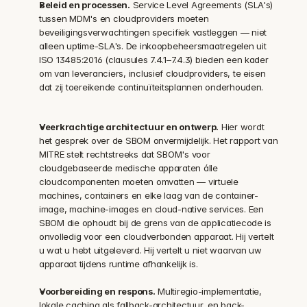
Beleid en processen.
 Service Level Agreements (SLA's) 
tussen MDM's en cloudproviders moeten 
beveiligingsverwachtingen specifiek vastleggen — niet 
alleen uptime-SLA's. De inkoopbeheersmaatregelen uit 
ISO 13485:2016 (clausules 7.4.1–7.4.3) bieden een kader 
om van leveranciers, inclusief cloudproviders, te eisen 
dat zij toereikende continuïteitsplannen onderhouden.
Veerkrachtige architectuur en ontwerp.
 Hier wordt 
het gesprek over de SBOM onvermijdelijk. Het rapport van 
MITRE stelt rechtstreeks dat SBOM's voor 
cloudgebaseerde medische apparaten álle 
cloudcomponenten moeten omvatten — virtuele 
machines, containers en elke laag van de container-
image, machine-images en cloud-native services. Een 
SBOM die ophoudt bij de grens van de applicatiecode is 
onvolledig voor een cloudverbonden apparaat. Hij vertelt 
u wat u hebt uitgeleverd. Hij vertelt u niet waarvan uw 
apparaat tijdens runtime afhankelijk is.
Voorbereiding en respons.
 Multiregio-implementatie, 
lokale caching als fallback-architectuur, en back-