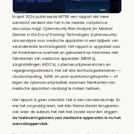
In april 2026 publiceerde MITRE een rapport dat meer 
aandacht verdient dan het in de meeste compliance-
discussies krijgt: 
Cybersecurity Risk Analysis for Medical 
Devices in the Era of Evolving Technologies
 (cybersecurity-
risicoanalyse voor medische apparaten in een tijdperk van 
veranderende technologieën). Het rapport is opgesteld voor 
de Amerikaanse overheid en gebaseerd op interviews met 
fabrikanten van medische apparaten (MDM's), 
zorginstellingen (HDO's), cybersecurityleveranciers en 
regelgevingsadviseurs. Het zet drie technologiedomeinen — 
cloudcomputing, AI/ML en post-quantumcryptografie — af 
tegen de cybersecurityrealiteit waarmee fabrikanten van 
medische apparaten vandaag te maken hebben.
Het rapport is geen checklist. Het is een risicolandschap. En 
wie het zorgvuldig leest, ziet één thema steeds terugkeren, 
ook waar de auteurs het niet met zoveel woorden zeggen: 
de toeleveringsketen van medische apparaten ís nu het 
aanvalsoppervlak.