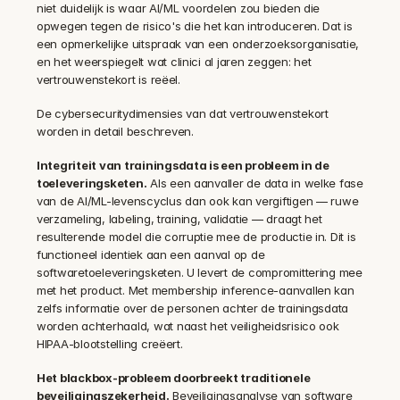
niet duidelijk is waar AI/ML voordelen zou bieden die 
opwegen tegen de risico's die het kan introduceren. Dat is 
een opmerkelijke uitspraak van een onderzoeksorganisatie, 
en het weerspiegelt wat clinici al jaren zeggen: het 
vertrouwenstekort is reëel.
De cybersecuritydimensies van dat vertrouwenstekort 
worden in detail beschreven.
Integriteit van trainingsdata is een probleem in de 
toeleveringsketen.
 Als een aanvaller de data in welke fase 
van de AI/ML-levenscyclus dan ook kan vergiftigen — ruwe 
verzameling, labeling, training, validatie — draagt het 
resulterende model die corruptie mee de productie in. Dit is 
functioneel identiek aan een aanval op de 
softwaretoeleveringsketen. U levert de compromittering mee 
met het product. Met membership inference-aanvallen kan 
zelfs informatie over de personen achter de trainingsdata 
worden achterhaald, wat naast het veiligheidsrisico ook 
HIPAA-blootstelling creëert.
Het blackbox-probleem doorbreekt traditionele 
beveiligingszekerheid.
 Beveiligingsanalyse van software 