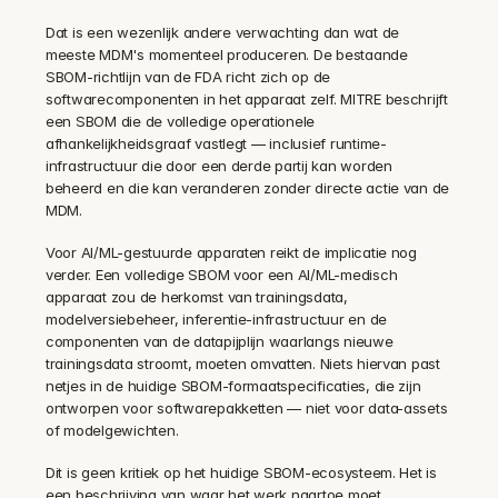
Dat is een wezenlijk andere verwachting dan wat de 
meeste MDM's momenteel produceren. De bestaande 
SBOM-richtlijn van de FDA richt zich op de 
softwarecomponenten in het apparaat zelf. MITRE beschrijft 
een SBOM die de volledige operationele 
afhankelijkheidsgraaf vastlegt — inclusief runtime-
infrastructuur die door een derde partij kan worden 
beheerd en die kan veranderen zonder directe actie van de 
MDM.
Voor AI/ML-gestuurde apparaten reikt de implicatie nog 
verder. Een volledige SBOM voor een AI/ML-medisch 
apparaat zou de herkomst van trainingsdata, 
modelversiebeheer, inferentie-infrastructuur en de 
componenten van de datapijplijn waarlangs nieuwe 
trainingsdata stroomt, moeten omvatten. Niets hiervan past 
netjes in de huidige SBOM-formaatspecificaties, die zijn 
ontworpen voor softwarepakketten — niet voor data-assets 
of modelgewichten.
Dit is geen kritiek op het huidige SBOM-ecosysteem. Het is 
een beschrijving van waar het werk naartoe moet.