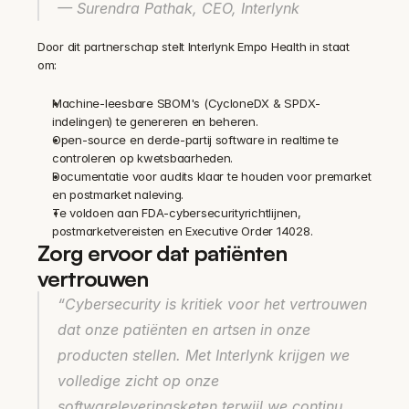
— Surendra Pathak, CEO, Interlynk
Door dit partnerschap stelt Interlynk Empo Health in staat 
om:
Machine-leesbare SBOM's (CycloneDX & SPDX-
indelingen) te genereren en beheren.
Open-source en derde-partij software in realtime te 
controleren op kwetsbaarheden.
Documentatie voor audits klaar te houden voor premarket 
en postmarket naleving.
Te voldoen aan FDA-cybersecurityrichtlijnen, 
postmarketvereisten en Executive Order 14028.
Zorg ervoor dat patiënten 
vertrouwen
“Cybersecurity is kritiek voor het vertrouwen 
dat onze patiënten en artsen in onze 
producten stellen. Met Interlynk krijgen we 
volledige zicht op onze 
softwareleveringsketen terwijl we continu 