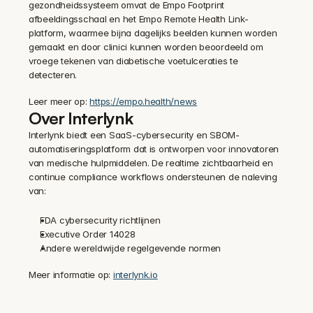
gezondheidssysteem omvat de Empo Footprint 
afbeeldingsschaal en het Empo Remote Health Link-
platform, waarmee bijna dagelijks beelden kunnen worden 
gemaakt en door clinici kunnen worden beoordeeld om 
vroege tekenen van diabetische voetulceraties te 
detecteren.
Leer meer op: 
https://empo.health/news
Over Interlynk
Interlynk biedt een SaaS-cybersecurity en SBOM-
automatiseringsplatform dat is ontworpen voor innovatoren 
van medische hulpmiddelen. De realtime zichtbaarheid en 
continue compliance workflows ondersteunen de naleving 
van:
FDA cybersecurity richtlijnen
Executive Order 14028
Andere wereldwijde regelgevende normen
Meer informatie op: 
interlynk.io