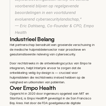
voorbereid blijven op regelgevende 
beoordelingen in een voortdurend 
evoluerend cybersecuritylandschap,”
— Eric Dahlseng, Co-Founder & CPO, Empo 
Health
Industrieel Belang
Het partnerschap benadrukt een groeiende verschuiving in 
de medische hulpmiddelensector naar proactieve en 
geautomatiseerde naleving van cybersecurity.
Door rechtstreeks in de ontwikkelingscyclus van Empo te 
integreren, helpt Interlynk ervoor te zorgen dat de 
ontwikkeling veilig-by-design is — cruciaal voor 
hulpmiddelen die rechtstreeks invloed hebben op de 
veiligheid en uitkomsten van patiënten.
Over Empo Health
Opgericht in 2020 door ingenieurs opgeleid aan MIT en 
Stanford, is Empo Health® gevestigd in de San Francisco 
Bay Area. Het door de FDA goedgekeurde digitale 