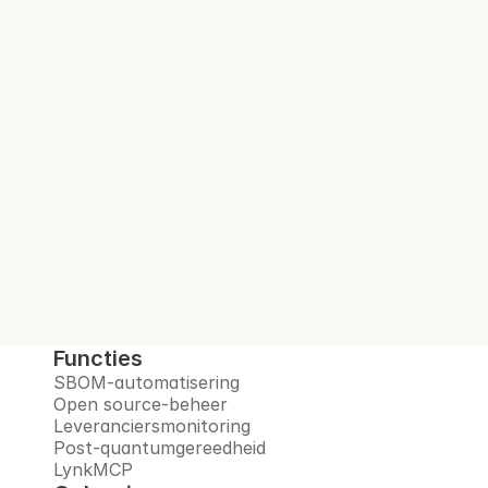
Audit-klare SBOM. 
Bij elke build.
Interlynk automatiseert SBOM's, beheert 
open-sourcerisico's, monitort leveranciers 
en bereidt u voor op het post-
quantumtijdperk, allemaal op één 
vertrouwd platform.
Boek een demo
Functies
SBOM-automatisering
Open source-beheer
Leveranciersmonitoring
Post-quantumgereedheid
LynkMCP