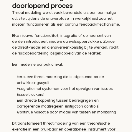
doorlopend proces
Threat modeling wordt vaak behandeld als een eenmalige 
activiteit tijdens de ontwerpfase. In werkelijkheid zou het 
moeten functioneren als een continu feedbackmechanisme.
Elke nieuwe functionaliteit, integratie of component van 
derden introduceert nieuwe aanvalsoppervlakken. Zonder 
de threat-modellen dienovereenkomstig bij te werken, raakt 
de risicobeoordeling losgekoppeld van de realiteit.
Een moderne aanpak omvat:
Iteratieve threat modeling die is afgestemd op de 
ontwikkelingscycli
Integratie met systemen voor het opvolgen van issues 
(issue trackers)
Een directe koppeling tussen bedreigingen en 
corrigerende maatregelen (mitigation controls)
Continue validatie door middel van testen en monitoring
Dit transformeert threat modeling van een theoretische 
exercitie in een bruikbaar en operationeel instrument voor 