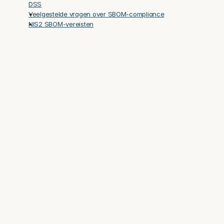
DSS
Veelgestelde vragen over SBOM-compliance
NIS2 SBOM-vereisten
Vertrouwd door beveiligings- en 
complianceteams bij meer dan 100 
gereguleerde bedrijven.