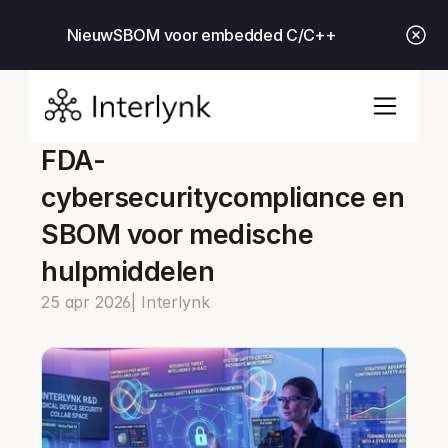
Nieuw
SBOM voor embedded C/C++
FDA-
cybersecuritycompliance en 
SBOM voor medische 
hulpmiddelen
25 apr 2026
| Interlynk