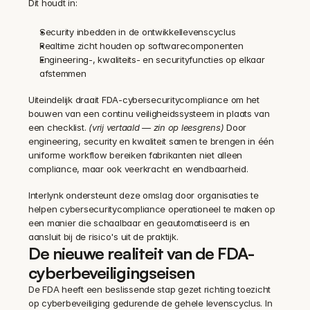
Dit houdt in:
Security inbedden in de ontwikkellevenscyclus
Realtime zicht houden op softwarecomponenten
Engineering-, kwaliteits- en securityfuncties op elkaar 
afstemmen
Uiteindelijk draait FDA-cybersecuritycompliance om het 
bouwen van een continu veiligheidssysteem in plaats van 
een checklist. 
(vrij vertaald — zin op leesgrens)
 Door 
engineering, security en kwaliteit samen te brengen in één 
uniforme workflow bereiken fabrikanten niet alleen 
compliance, maar ook veerkracht en wendbaarheid.
Interlynk ondersteunt deze omslag door organisaties te 
helpen cybersecuritycompliance operationeel te maken op 
een manier die schaalbaar en geautomatiseerd is en 
aansluit bij de risico's uit de praktijk.
De nieuwe realiteit van de FDA-
cyberbeveiligingseisen
De FDA heeft een beslissende stap gezet richting toezicht 
op cyberbeveiliging gedurende de gehele levenscyclus. In 