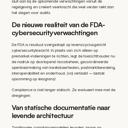
sluit aan bij de opkomende verwachtingen vanuit de 
regelgeving en creëert veerkracht die veel verder reikt dan 
het slagen voor audits.
De nieuwe realiteit van de FDA-
cybersecurityverwachtingen
De FDA is resoluut overgestapt op levenscyclusgericht 
cybersecuritytoezicht. In plaats van zich alleen op 
premarket-indieningen te richten, legt de toezichthouder nu 
de nadruk op doorlopend risicobeheer, gecoördineerde 
openbaarmaking van kwetsbaarheden, postmarktbewaking, 
interoperabiliteit en onderhoud. 
(vrij vertaald — laatste 
opsomming op leesgrens)
Compliance is niet langer statisch. Ze evolueert mee met de 
dreigingen.
Van statische documentatie naar 
levende architectuur
Traditionele compliancemodellen leunden zwaar op 