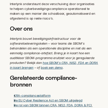
Interlynk ondersteunt deze verschuiving door organisaties 
te helpen cyberbeveiligingscompliance operationeel te 
maken op een manier die schaalbaar, geautomatiseerd en 
afgestemd is op reële risico's.
Over ons
Interlynk bouwt beveiligingsinfrastructuur voor de 
softwaretoeleveringsketen – voor teams die SBOM's 
behandelen als een operationele discipline en niet als een 
eenmalig compliance-artefact. Breng je in kaart hoe een 
auditklaar SBOM-programma eruitziet voor je gereguleerde 
producten? Bekijk dan 
hoe SBOM's CRA, NIS2, FDA en DORA 
in kaart brengen
 – of 
boek een demo
.
Gerelateerde compliance-
bronnen
CRA-complianceplatform
De EU Cyber Resilience Act en SBOM uitgelegd
De rol van SBOM binnen CRA, NIS2, FDA, DORA & PCI 