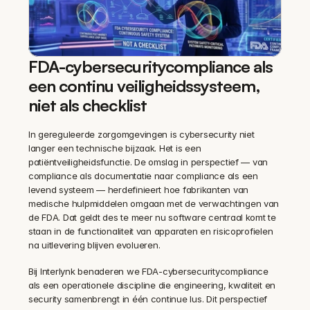
FDA-cybersecuritycompliance als 
een continu veiligheidssysteem, 
niet als checklist
In gereguleerde zorgomgevingen is cybersecurity niet 
langer een technische bijzaak. Het is een 
patiëntveiligheidsfunctie. De omslag in perspectief — van 
compliance als documentatie naar compliance als een 
levend systeem — herdefinieert hoe fabrikanten van 
medische hulpmiddelen omgaan met de verwachtingen van 
de FDA. Dat geldt des te meer nu software centraal komt te 
staan in de functionaliteit van apparaten en risicoprofielen 
na uitlevering blijven evolueren.
Bij Interlynk benaderen we FDA-cybersecuritycompliance 
als een operationele discipline die engineering, kwaliteit en 
security samenbrengt in één continue lus. Dit perspectief 