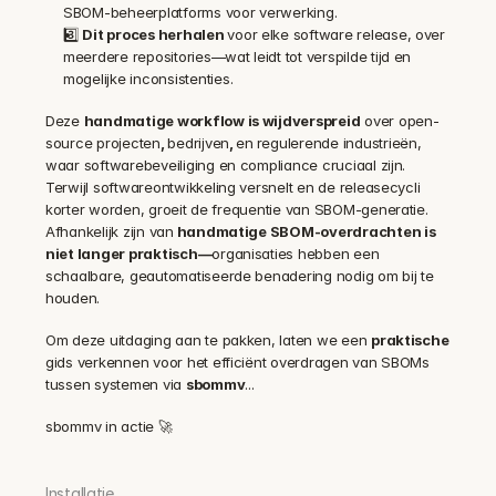
SBOM-beheerplatforms voor verwerking.
3️⃣ 
Dit proces herhalen 
voor elke software release, over 
meerdere repositories—wat leidt tot verspilde tijd en 
mogelijke inconsistenties.
Deze 
handmatige workflow is wijdverspreid
 over open-
source projecten
, 
bedrijven
, 
en
regulerende industrieën, 
waar softwarebeveiliging en compliance cruciaal zijn. 
Terwijl softwareontwikkeling versnelt en de releasecycli 
korter worden, groeit de frequentie van SBOM-generatie. 
Afhankelijk zijn van
 handmatige SBOM-overdrachten is 
niet langer praktisch—
organisaties hebben een 
schaalbare, geautomatiseerde benadering nodig om bij te 
houden.
Om deze uitdaging aan te pakken, laten we een 
praktische
gids verkennen voor het efficiënt overdragen van SBOMs 
tussen systemen via 
sbommv
...
sbommv in actie 🚀
Installatie