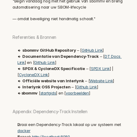
"Begin vandaag nog met het gebruik van sbommv en breng 
automatisering naar uw SBOM-lifecycle
— omdat beveiliging niet handmatig schaalt."
Referenties & Bronnen
🔹 
sbommv GitHub Repository
 – [
GitHub Link
]
🔹 
Documentatie van Dependency-Track
 – [
DT Docs 
Link
] en [
Github Link
]
🔹 
SPDX & CycloneDX Specificatie
 – [
SPDX Link
] | 
[
CycloneDX Link
]
🔹 
Officiële website van Interlynk
 – [
Website Link
]
🔹 
Interlynk OSS Projecten
 – [
Github Link
]
🔹
sbommv
 [
startgids
] en [
voorbeelden
]
Appendix: Dependency-Track Instellen
Draai een Dependency-Track lokaal op uw systeem met 
docker
Bezoek 
http://localhost:8080