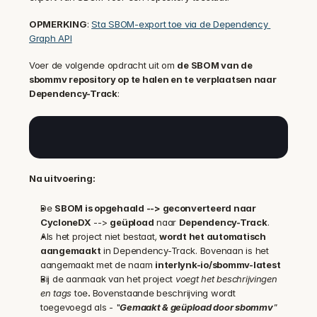
OPMERKING
: 
Sta SBOM-export toe via de Dependency 
Graph API
Voer de volgende opdracht uit om 
de SBOM van de 
sbommv repository op te halen en te verplaatsen naar 
Dependency-Track
:
Na uitvoering:
De 
SBOM is opgehaald --> geconverteerd naar 
CycloneDX
 --> 
geüpload
naar 
Dependency-Track
.
Als het project niet bestaat
,
 wordt het automatisch 
aangemaakt
 in Dependency-Track. Bovenaan is het 
aangemaakt met de naam 
interlynk-io/sbommv-latest
Bij de aanmaak van het project 
voegt het beschrijvingen 
en tags
 toe
. 
Bovenstaande beschrijving wordt 
toegevoegd als - "
Gemaakt & geüpload door sbommv
" 