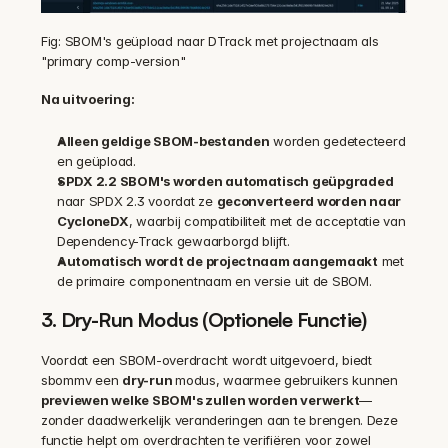
Fig: SBOM's geüpload naar DTrack met projectnaam als 
"primary comp-version"
Na uitvoering:
Alleen geldige SBOM-bestanden
 worden gedetecteerd 
en geüpload.
SPDX 2.2 SBOM's worden automatisch geüpgraded
naar SPDX 2.3 voordat ze 
geconverteerd worden naar 
CycloneDX
, waarbij compatibiliteit met de acceptatie van 
Dependency-Track gewaarborgd blijft.
Automatisch wordt de projectnaam aangemaakt
 met 
de primaire componentnaam en versie uit de SBOM.
3. Dry-Run Modus (Optionele Functie)
Voordat een SBOM-overdracht wordt uitgevoerd, biedt 
sbommv een 
dry-run 
modus, waarmee gebruikers kunnen 
previewen welke SBOM's zullen worden verwerkt
—
zonder daadwerkelijk veranderingen aan te brengen. Deze 
functie helpt om overdrachten te verifiëren voor zowel 