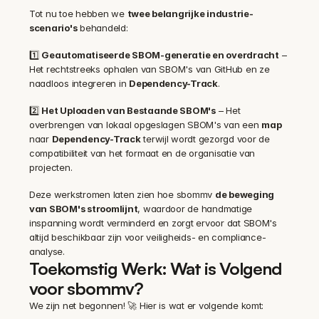
Tot nu toe hebben we 
twee belangrijke industrie-
scenario's
 behandeld:
1️⃣ 
Geautomatiseerde SBOM-generatie en overdracht
 – 
Het rechtstreeks ophalen van SBOM's van GitHub en ze 
naadloos integreren in 
Dependency-Track
.
2️⃣ 
Het Uploaden van Bestaande SBOM's
 – Het 
overbrengen van lokaal opgeslagen SBOM's van een 
map
naar 
Dependency-Track
 terwijl wordt gezorgd voor de 
compatibiliteit van het formaat en de organisatie van 
projecten.
Deze werkstromen laten zien hoe sbommv 
de beweging 
van SBOM's stroomlijnt
, waardoor de handmatige 
inspanning wordt verminderd en zorgt ervoor dat SBOM's 
altijd beschikbaar zijn voor veiligheids- en compliance-
analyse.
Toekomstig Werk: Wat is Volgend 
voor sbommv?
We zijn net begonnen! 🚀 Hier is wat er volgende komt: