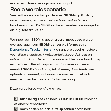
moderne automatiseringsgerichte aanpak.
Reële wereldscenario
Veel softwareprojecten 
publiceren SBOMs op GitHub
, 
naast 
binaries
, 
archieven
, 
uitvoerbare bestanden
 en 
handtekeningen. De SBOM-artikelen worden ook aangeduid 
als 
digitale artikelen
.
Wanneer een SBOM is gegenereerd, moet deze worden 
overgedragen aan 
SBOM-beheerplatforms
 zoals 
Dependency-Track
, 
Interlynk
 en andere beveiligingstools 
voor 
diepere analyse
, 
kwetsbaarheidsbeoordelingen
 en 
naleving tracking
. Deze procedure is echter vaak handmatig 
en inefficiënt. Beveiligingsteams of ingenieurs moeten 
meestal 
SBOMs handmatig lokaliseren, downloaden en 
uploaden
manueel
, wat onnodige overhead met zich 
meebrengt en het risico op fouten verhoogt.
Deze verouderde workflow omvat:
1️⃣ 
Handmatig zoeken 
naar
SBOMs in GitHub-releases 
of andere repositories.
2️⃣ 
Downloaden en opnieuw uploaden 
ervan naar 