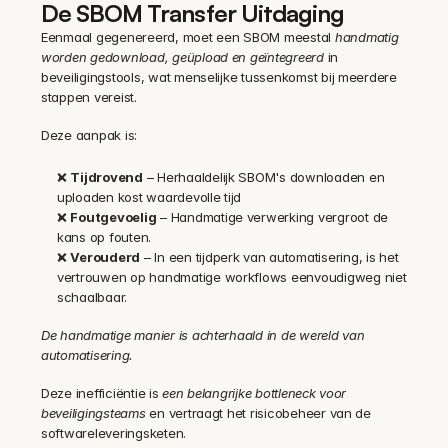
De SBOM Transfer Uitdaging
Eenmaal gegenereerd, moet een SBOM meestal 
handmatig 
worden gedownload, geüpload en geïntegreerd
 in 
beveiligingstools, wat menselijke tussenkomst bij meerdere 
stappen vereist.
Deze aanpak is:
❌ 
Tijdrovend
 – Herhaaldelijk SBOM's downloaden en 
uploaden kost waardevolle tijd
❌ 
Foutgevoelig
 – Handmatige verwerking vergroot de 
kans op fouten.
❌ 
Verouderd
 – In een tijdperk van automatisering, is het 
vertrouwen op handmatige workflows eenvoudigweg niet 
schaalbaar.
De handmatige manier is achterhaald in de wereld van 
automatisering.
Deze inefficiëntie is 
een belangrijke bottleneck voor 
beveiligingsteams
 en vertraagt het risicobeheer van de 
softwareleveringsketen.