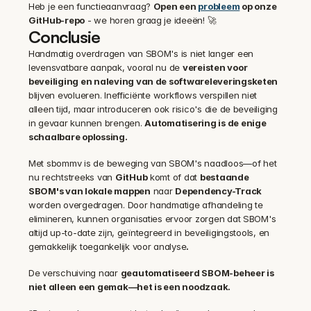
Heb je een functieaanvraag? 
Open een 
probleem
 op onze 
GitHub-repo
 - we horen graag je ideeën! 🚀
Conclusie
Handmatig overdragen van SBOM's is niet langer een 
levensvatbare aanpak, vooral nu de 
vereisten voor 
beveiliging en naleving van de softwareleveringsketen
blijven evolueren. Inefficiënte workflows verspillen niet 
alleen tijd, maar introduceren ook risico's die de beveiliging 
in gevaar kunnen brengen. 
Automatisering is de enige 
schaalbare oplossing.
Met sbommv is de beweging van SBOM's naadloos—of het 
nu rechtstreeks van 
GitHub
 komt of dat 
bestaande 
SBOM's van lokale mappen
 naar 
Dependency-Track
worden overgedragen. Door handmatige afhandeling te 
elimineren, kunnen organisaties ervoor zorgen dat SBOM's 
altijd up-to-date zijn, geïntegreerd in beveiligingstools, en 
gemakkelijk toegankelijk voor analyse
.
De verschuiving naar 
geautomatiseerd SBOM-beheer is 
niet alleen een gemak—het is een noodzaak.