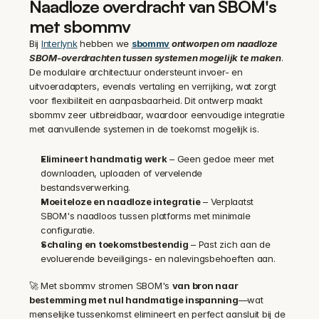
Naadloze overdracht van SBOM's 
met sbommv
Bij 
Interlynk
 hebben we 
sbommv
 ontworpen om naadloze 
SBOM-overdrachten tussen systemen mogelijk te maken
. 
De modulaire architectuur ondersteunt invoer- en 
uitvoeradapters, evenals vertaling en verrijking, wat zorgt 
voor flexibiliteit en aanpasbaarheid. Dit ontwerp maakt 
sbommv zeer uitbreidbaar, waardoor eenvoudige integratie 
met aanvullende systemen in de toekomst mogelijk is.
Elimineert handmatig werk
 – Geen gedoe meer met 
downloaden, uploaden of vervelende 
bestandsverwerking.
Moeiteloze en naadloze integratie
 – Verplaatst 
SBOM's naadloos tussen platforms met minimale 
configuratie.
Schaling en toekomstbestendig
 – Past zich aan de 
evoluerende beveiligings- en nalevingsbehoeften aan.
🚀 Met sbommv stromen SBOM's 
van bron naar 
bestemming met nul handmatige inspanning
—wat 
menselijke tussenkomst elimineert en perfect aansluit bij de 