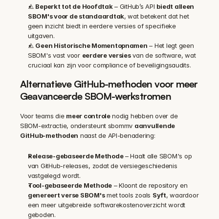
⚠️ 
Beperkt tot de Hoofdtak
 – GitHub’s API 
biedt alleen 
SBOM's voor de standaardtak
, wat betekent dat het 
geen inzicht biedt in eerdere versies of specifieke 
uitgaven.
⚠️ 
Geen Historische Momentopnamen
 – Het legt geen 
SBOM's vast voor 
eerdere versies
 van de software, wat 
cruciaal kan zijn voor compliance of beveiligingsaudits.
Alternatieve GitHub-methoden voor meer 
Geavanceerde SBOM-werkstromen
Voor teams die 
meer controle
 nodig hebben over de 
SBOM-extractie, ondersteunt sbommv 
aanvullende 
GitHub-methoden
 naast de API-benadering:
Release-gebaseerde Methode
 – Haalt alle SBOM's op 
van GitHub-releases, zodat de versiegeschiedenis 
vastgelegd wordt.
Tool-gebaseerde Methode
 – Kloont de repository en 
genereert verse SBOM's
 met tools zoals 
Syft
, waardoor 
een meer uitgebreide softwarekostenoverzicht wordt 
geboden.