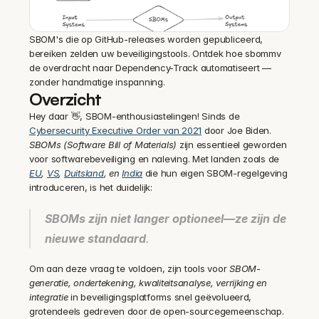
SBOM's die op GitHub-releases worden gepubliceerd, 
bereiken zelden uw beveiligingstools. Ontdek hoe sbommv 
de overdracht naar Dependency-Track automatiseert — 
zonder handmatige inspanning.
Overzicht
Hey daar 👋, SBOM-enthousiastelingen! Sinds de 
Cybersecurity Executive Order van 2021
 door Joe Biden. 
SBOMs (Software Bill of Materials)
 zijn essentieel geworden 
voor softwarebeveiliging en naleving. Met landen zoals de 
EU
, 
VS
, 
Duitsland
, en 
India
 die hun eigen SBOM-regelgeving 
introduceren, is het duidelijk:
SBOMs zijn niet langer optioneel—ze zijn de 
nieuwe standaard
.
Om aan deze vraag te voldoen, zijn tools voor 
SBOM-
generatie, ondertekening, kwaliteitsanalyse, verrijking en 
integratie
 in beveiligingsplatforms snel geëvolueerd, 
grotendeels gedreven door de open-sourcegemeenschap.