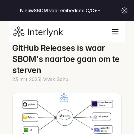
Nieuw
SBOM voor embedded C/C++
GitHub Releases is waar 
SBOM's naartoe gaan om te 
sterven
23 mrt 2025
| Vivek Sahu