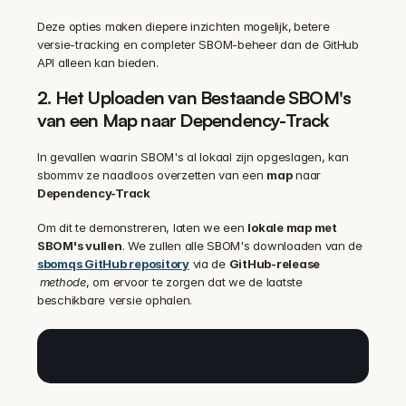
Deze opties maken diepere inzichten mogelijk,
betere 
versie-tracking en completer SBOM-beheer dan de GitHub 
API alleen kan bieden.
2. Het Uploaden van Bestaande SBOM's 
van een Map naar Dependency-Track
In gevallen waarin SBOM's al lokaal zijn opgeslagen, kan 
sbommv ze naadloos overzetten van een 
map
 naar 
Dependency-Track
Om dit te demonstreren, laten we een 
lokale map met 
SBOM's vullen
. We zullen alle SBOM's downloaden van de 
sbomqs GitHub repository
 via de 
GitHub-release
methode
, om ervoor te zorgen dat we de laatste 
beschikbare versie ophalen.