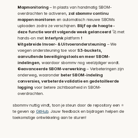
Mapmonitoring
 – In plaats van handmatig SBOM-
overdrachten te activeren, 
zal sbommv continu 
mappen monitoren
 en automatisch nieuwe SBOMs 
uploaden zodra ze verschijnen. 
Blijf op de hoogte - 
deze functie wordt volgende week gelanceerd
 🚀 met 
hands-on met 
Interlynk
 platform 
!
Uitgebreide Invoer- & Uitvoerondersteuning
 – We 
voegen ondersteuning toe voor 
S3-buckets, 
aanvullende beveiligingstools en meer SBOM-
indelingen
, waardoor sbommv nog veelzijdiger wordt.
Geavanceerde SBOM-verwerking
 – Verbeteringen zijn 
onderweg, waaronder 
beter SBOM-indeling 
conversies, verbeterde validatie en gedetailleerde 
logging
 voor betere zichtbaarheid in SBOM-
overdrachten.
sbommv nuttig vindt, toon je steun door de repository een ⭐ 
te geven op 
GitHub
. Jouw feedback en bijdragen helpen de 
toekomstige ontwikkeling aan te sturen!