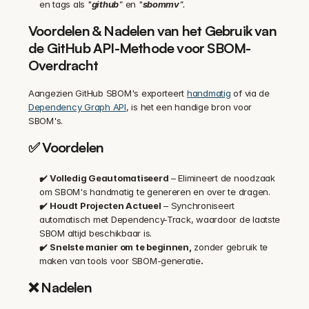
en tags als "
github
"
 en "
sbommv
".
Voordelen & Nadelen van het Gebruik van 
de GitHub API-Methode voor SBOM-
Overdracht
Aangezien GitHub SBOM's exporteert 
handmatig
 of via de 
Dependency Graph API
, is het een handige bron voor 
SBOM's.
✅ Voordelen
✔️ 
Volledig Geautomatiseerd
 – Elimineert de noodzaak 
om SBOM's handmatig te genereren en over te dragen.
✔️ 
Houdt Projecten Actueel
 – Synchroniseert 
automatisch met Dependency-Track, waardoor de laatste 
SBOM altijd beschikbaar is.
✔️ 
Snelste manier om te beginnen,
 zonder gebruik te 
maken van tools voor SBOM-generatie
.
❌ Nadelen