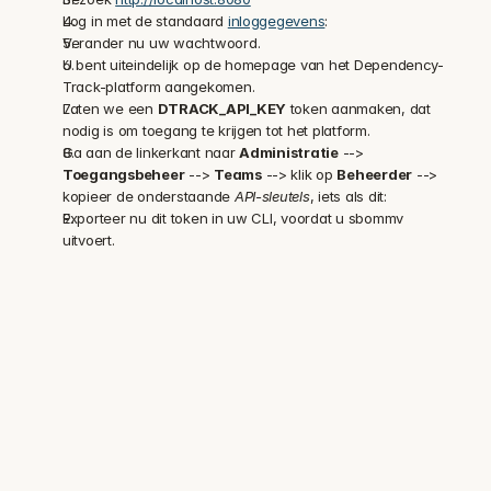
Log in met de standaard 
inloggegevens
:
Verander nu uw wachtwoord.
U bent uiteindelijk op de homepage van het Dependency-
Track-platform aangekomen.
Laten we een 
DTRACK_API_KEY
 token aanmaken, dat 
nodig is om toegang te krijgen tot het platform.
Ga aan de linkerkant naar 
Administratie
 --> 
Toegangsbeheer
 --> 
Teams
 --> klik op 
Beheerder
 --> 
kopieer de onderstaande 
API-sleutels
, iets als dit:
Exporteer nu dit token in uw CLI, voordat u sbommv 
uitvoert.