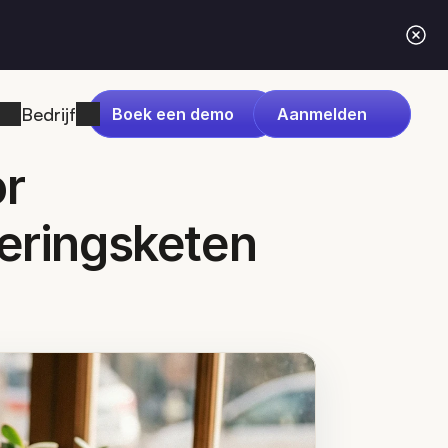
Bedrijf
Boek een demo
Aanmelden
r 
eringsketen