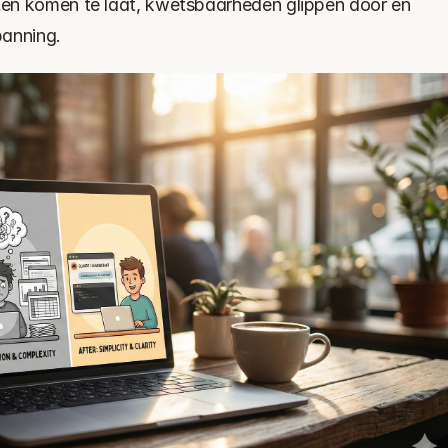
hten komen te laat, kwetsbaarheden glippen door en 
panning.