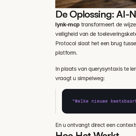
De Oplossing: AI-N
lynk-mcp
 transformeert de wij
veiligheid van de toeleveringske
Protocol slaat het een brug tusse
platform.
In plaats van querysyntaxis te le
vraagt u simpelweg:
"Welke nieuwe kwetsbaar
En u ontvangt direct een contex
Hoe Het Werkt