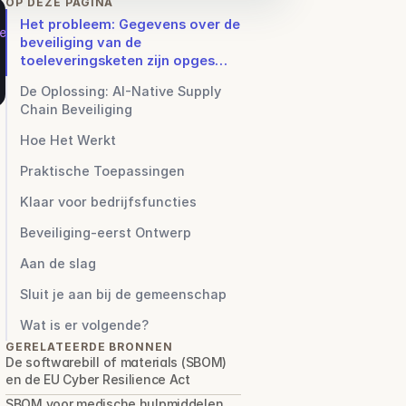
OP DEZE PAGINA
Het probleem: Gegevens over de
en."
beveiliging van de
toeleveringsketen zijn opges…
 kaart."
De Oplossing: AI-Native Supply
Chain Beveiliging
Hoe Het Werkt
Praktische Toepassingen
Klaar voor bedrijfsfuncties
Beveiliging-eerst Ontwerp
Aan de slag
Sluit je aan bij de gemeenschap
Wat is er volgende?
GERELATEERDE BRONNEN
De softwarebill of materials (SBOM) 
en de EU Cyber Resilience Act
SBOM voor medische hulpmiddelen