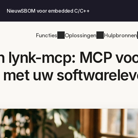
Nieuw
SBOM voor embedded C/C++
Functies
Oplossingen
Hulpbronnen
n lynk-mcp: MCP voo
met uw softwarelev