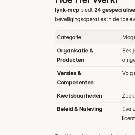
lynk-mcp
 biedt 
24 gespecialise
beveiligingsoperaties in de toel
Categorie
Moge
Organisatie & 
Bekij
Producten
omge
Versies & 
Volg 
Componenten
Kwetsbaarheden
Zoek 
Beleid & Naleving
Evalu
licen