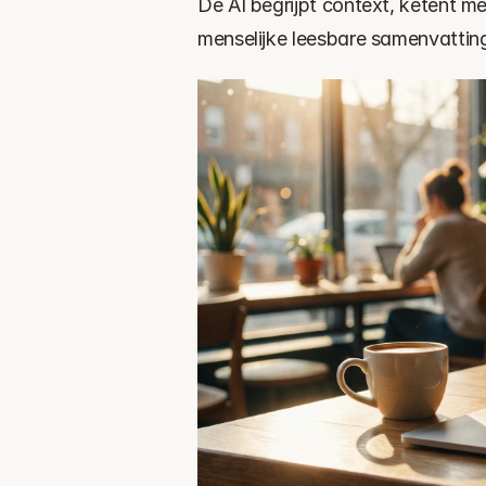
De AI begrijpt context, ketent me
menselijke leesbare samenvattin