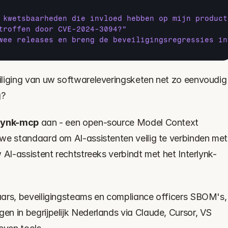
 kwetsbaarheden die invloed hebben op mijn product
troffen door CVE-2024-3094?"
wee releases en breng de beveiligingsregressies in
liging van uw softwareleveringsketen net zo eenvoudig 
g?
lynk-mcp
 aan - een open-source Model Context 
we standaard om AI-assistenten veilig te verbinden met 
 AI-assistent rechtstreeks verbindt met het Interlynk-
ars, beveiligingsteams en compliance officers SBOM's, 
n in begrijpelijk Nederlands via Claude, Cursor, VS 