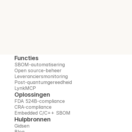
open-sourcerisico's, monitort leveranciers 
en bereidt u voor op het post-
quantumtijdperk, allemaal op één 
vertrouwd platform.
Boek een demo
Functies
SBOM-automatisering
Open source-beheer
Leveranciersmonitoring
Post-quantumgereedheid
LynkMCP
Oplossingen
FDA 524B-compliance
CRA-compliance
Embedded C/C++ SBOM
Hulpbronnen
Gidsen
Blog