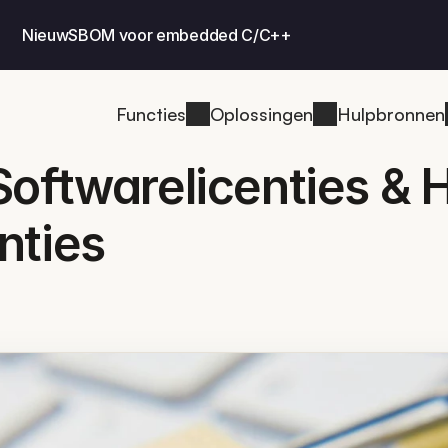
Nieuw
SBOM voor embedded C/C++
Functies
Oplossingen
Hulpbronnen
Softwarelicenties & 
nties