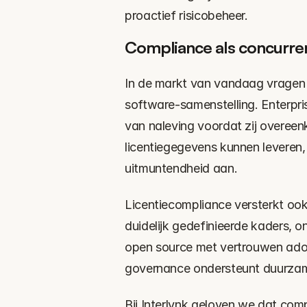
proactief risicobeheer.
Compliance als concurre
In de markt van vandaag vragen k
software-samenstelling. Enterpr
van naleving voordat zij overee
licentiegegevens kunnen leveren
uitmuntendheid aan.
Licentiecompliance versterkt ook
duidelijk gedefinieerde kaders, o
open source met vertrouwen ado
governance ondersteunt duurzam
Bij Interlynk geloven we dat com