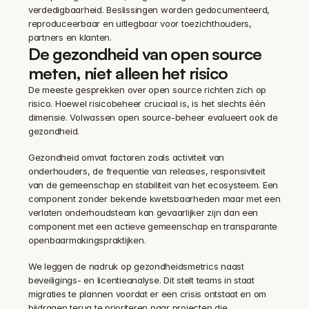
verdedigbaarheid. Beslissingen worden gedocumenteerd, 
reproduceerbaar en uitlegbaar voor toezichthouders, 
partners en klanten.
De gezondheid van open source 
meten, niet alleen het risico
De meeste gesprekken over open source richten zich op 
risico. Hoewel risicobeheer cruciaal is, is het slechts één 
dimensie. Volwassen open source-beheer evalueert ook de 
gezondheid.
Gezondheid omvat factoren zoals activiteit van 
onderhouders, de frequentie van releases, responsiviteit 
van de gemeenschap en stabiliteit van het ecosysteem. Een 
component zonder bekende kwetsbaarheden maar met een 
verlaten onderhoudsteam kan gevaarlijker zijn dan een 
component met een actieve gemeenschap en transparante 
openbaarmakingspraktijken.
We leggen de nadruk op gezondheidsmetrics naast 
beveiligings- en licentieanalyse. Dit stelt teams in staat 
migraties te plannen voordat er een crisis ontstaat en om 
bijdragen terug te prioriteren naar projecten die 