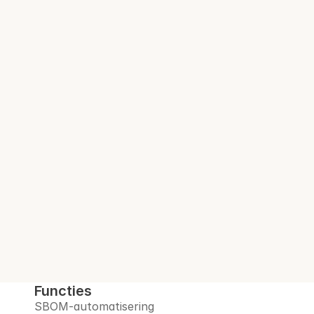
Vertrouwd door beveiligings- en 
complianceteams bij meer dan 100 
gereguleerde bedrijven.
Audit-klare SBOM. 
Bij elke build.
Interlynk automatiseert SBOM's, beheert 
open-sourcerisico's, monitort leveranciers 
en bereidt u voor op het post-
quantumtijdperk, allemaal op één 
vertrouwd platform.
Boek een demo
Functies
SBOM-automatisering