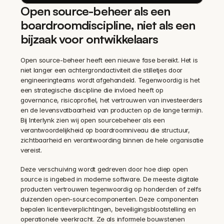
Open source-beheer als een 
boardroomdiscipline, niet als een 
bijzaak voor ontwikkelaars
Open source-beheer heeft een nieuwe fase bereikt. Het is 
niet langer een achtergrondactiviteit die stilletjes door 
engineeringteams wordt afgehandeld. Tegenwoordig is het 
een strategische discipline die invloed heeft op 
governance, risicoprofiel, het vertrouwen van investeerders 
en de levensvatbaarheid van producten op de lange termijn. 
Bij Interlynk zien wij open sourcebeheer als een 
verantwoordelijkheid op boardroomniveau die structuur, 
zichtbaarheid en verantwoording binnen de hele organisatie 
vereist.
Deze verschuiving wordt gedreven door hoe diep open 
source is ingebed in moderne software. De meeste digitale 
producten vertrouwen tegenwoordig op honderden of zelfs 
duizenden open-sourcecomponenten. Deze componenten 
bepalen licentieverplichtingen, beveiligingsblootstelling en 
operationele veerkracht. Ze als informele bouwstenen 