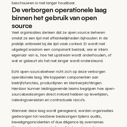
beschouwen is niet langer houdbaar.
De verborgen operationele laag 
binnen het gebruik van open 
source
Veel organisaties denken dat ze open source beheren 
omdat ze een lijst met afhankelijkheden bijhouden. In de 
praktijk ontbreekt bij die lijst vaak context. Er wordt niet 
uitgelegd waarom een component bestaat, wie er intern 
eigenaar van is, hoe het upstream wordt onderhouden, of 
wat er gebeurt als het niet langer wordt ondersteund.
Echt open-sourcebeheer richt zich op deze verborgen 
operationele laag. We koppelen componenten aan 
bedrijfsfuncties, productlijnen en klantverplichtingen. 
Hierdoor kunnen leidinggevende teams begrijpen hoe open-
sourcebeslissingen direct invloed hebben op levertijden, 
nalevingsvereisten en contractuele risico’s.
Wanneer deze laag wordt genegeerd, worden organisaties 
gedwongen tot reactieve beslissingen tijdens audits, 
beveiligingsincidenten of due diligence bij overnames. 