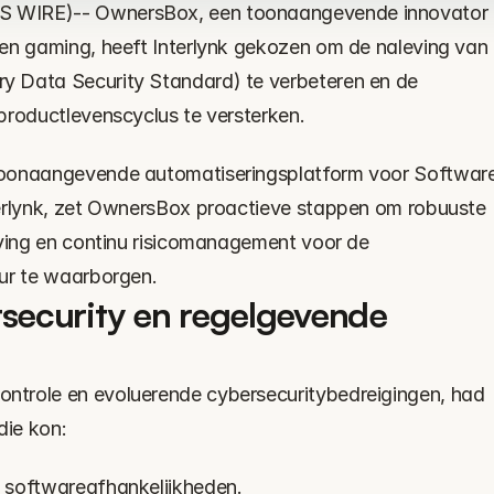
 WIRE)-- OwnersBox, een toonaangevende innovator 
en gaming, heeft Interlynk gekozen om de naleving van 
 Data Security Standard) te verbeteren en de 
productlevenscyclus te versterken.
toonaangevende automatiseringsplatform voor Software
terlynk, zet OwnersBox proactieve stappen om robuuste 
eving en continu risicomanagement voor de 
uur te waarborgen.
ecurity en regelgevende 
trole en evoluerende cybersecuritybedreigingen, had 
die kon:
n softwareafhankelijkheden.