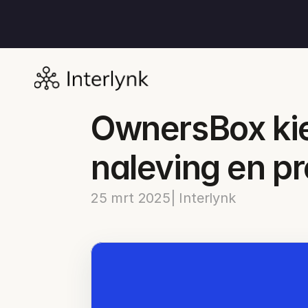
OwnersBox kie
naleving en pr
25 mrt 2025
| Interlynk