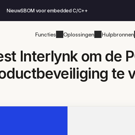
Nieuw
SBOM voor embedded C/C++
Functies
Oplossingen
Hulpbronnen
st Interlynk om de 
oductbeveiliging te 