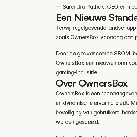
— Surendra Pathak, CEO en mede-
Een Nieuwe Standaa
Terwijl regelgevende landschappe
zoals OwnersBox voorrang aan p
Door de geavanceerde SBOM-behee
OwnersBox een nieuwe norm voor 
gaming-industrie.
Over OwnersBox
OwnersBox is een toonaangevend 
en dynamische ervaring biedt. Me
beveiliging van gebruikers, herde
worden gespeeld.