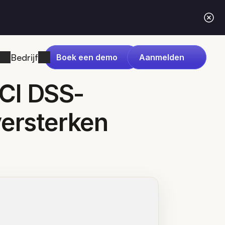
Bedrijf
Boek een demo
Aanmelden
PCI DSS-
versterken