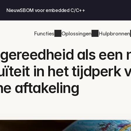
Nieuw
SBOM voor embedded C/C++
Functies
Oplossingen
Hulpbronnen
ereedheid als een 
ïteit in het tijdperk v
e aftakeling