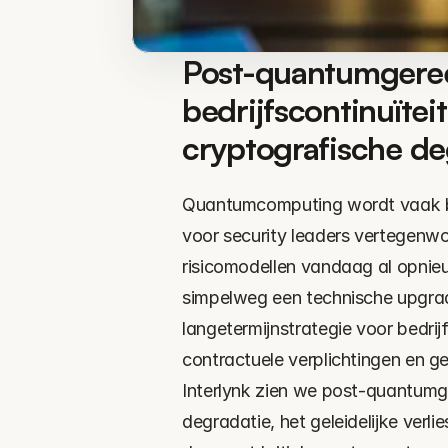
Post-quantumgeree
bedrijfscontinuïteit
cryptografische de
Quantumcomputing wordt vaak be
voor security leaders vertegenw
risicomodellen vandaag al opnie
simpelweg een technische upgrad
langetermijnstrategie voor bedrijf
contractuele verplichtingen en ge
Interlynk zien we post-quantumge
degradatie, het geleidelijke verl