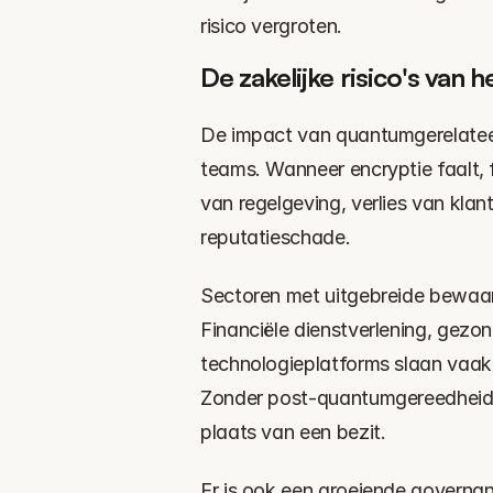
risico vergroten.
De zakelijke risico's va
De impact van quantumgerelateerd
teams. Wanneer encryptie faalt, f
van regelgeving, verlies van klan
reputatieschade.
Sectoren met uitgebreide bewaarp
Financiële dienstverlening, gezo
technologieplatforms slaan vaak 
Zonder post-quantumgereedheid w
plaats van een bezit.
Er is ook een groeiende governan