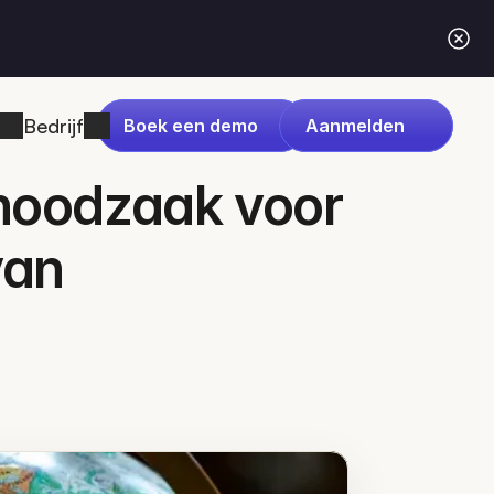
Bedrijf
Boek een demo
Aanmelden
noodzaak voor 
an 