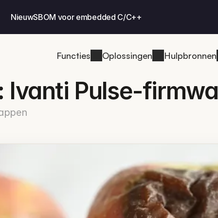
Nieuw
SBOM voor embedded C/C++
Functies
Oplossingen
Hulpbronnen
 Ivanti Pulse-firmwa
happen