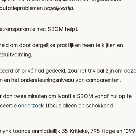
eputatieproblemen 
tegelijkertijd
.
retransparantie met SBOM helpt.
id om door dergelijke praktijken heen te kijken en 
esluitvorming.
erd of privé had gedeeld, zou het triviaal zijn om deze
n en het ondersteuningsniveau van componenten.
der dan twee minuten om Ivanti's SBOM vanaf nul op te 
ceerde 
onderzoek
 (focus alleen op schokkend 
ynk toonde onmiddellijk 35 Kritieke, 798 Hoge en 1099 