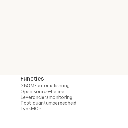
Zie
Interlynk automatiseert SBOM's, beheer
Functies
SBOM-automatisering
Open source-beheer
Leveranciersmonitoring
Post-quantumgereedheid
LynkMCP