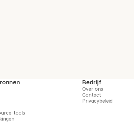
oort
 u voor op het post-quantumtijdperk – 
ronnen
Bedrijf
Over ons
Contact
Privacybeleid
urce-tools
jkingen