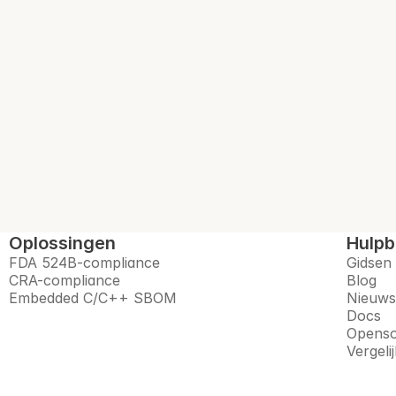
 uw SBOM zoals het h
t open source-risico's, monitort leveranciers en bereidt
alles in één vertrouwd platform.
Boek een demo
Oplossingen
Hulpb
FDA 524B-compliance
Gidsen
CRA-compliance
Blog
Embedded C/C++ SBOM
Nieuws
Docs
Openso
Vergeli