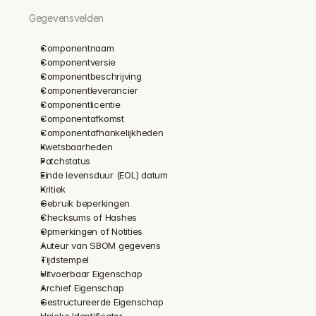
Gegevensvelden
Componentnaam
Componentversie
Componentbeschrijving
Componentleverancier
Componentlicentie
Componentafkomst
Componentafhankelijkheden
Kwetsbaarheden
Patchstatus
Einde levensduur (EOL) datum
Kritiek
Gebruik beperkingen
Checksums of Hashes
Opmerkingen of Notities
Auteur van SBOM gegevens
Tijdstempel
Uitvoerbaar Eigenschap
Archief Eigenschap
Gestructureerde Eigenschap
Unieke Identificator