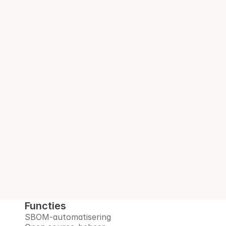
Vertrouwd door beveiligings- en 
complianceteams bij meer dan 100 
gereguleerde bedrijven.
Audit-klare SBOM. 
Bij elke build.
Interlynk automatiseert SBOM's, beheert 
open-sourcerisico's, monitort leveranciers 
en bereidt u voor op het post-
quantumtijdperk, allemaal op één 
vertrouwd platform.
Boek een demo
Functies
SBOM-automatisering