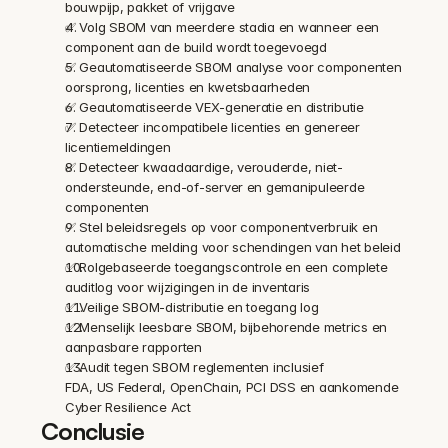
bouwpijp, pakket of vrijgave
✅ Volg SBOM van meerdere stadia en wanneer een 
component aan de build wordt toegevoegd
✅ Geautomatiseerde SBOM analyse voor componenten 
oorsprong, licenties en kwetsbaarheden
✅ Geautomatiseerde VEX-generatie en distributie
✅ Detecteer incompatibele licenties en genereer 
licentiemeldingen
✅ Detecteer kwaadaardige, verouderde, niet-
ondersteunde, end-of-server en gemanipuleerde 
componenten
✅ Stel beleidsregels op voor componentverbruik en 
automatische melding voor schendingen van het beleid
✅ Rolgebaseerde toegangscontrole en een complete 
auditlog voor wijzigingen in de inventaris
✅ Veilige SBOM-distributie en toegang log
✅ Menselijk leesbare SBOM, bijbehorende metrics en 
aanpasbare rapporten
✅ Audit tegen SBOM reglementen inclusief 
FDA, US Federal, OpenChain, PCI DSS en aankomende 
Cyber Resilience Act
Conclusie