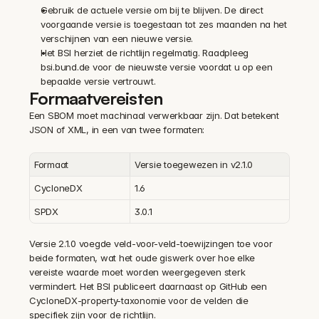
Gebruik de actuele versie om bij te blijven. De direct 
voorgaande versie is toegestaan tot zes maanden na het 
verschijnen van een nieuwe versie.
Het BSI herziet de richtlijn regelmatig. Raadpleeg 
bsi.bund.de voor de nieuwste versie voordat u op een 
bepaalde versie vertrouwt.
Formaatvereisten
Een SBOM moet machinaal verwerkbaar zijn. Dat betekent 
JSON of XML, in een van twee formaten:
Formaat
Versie toegewezen in v2.1.0
CycloneDX
1.6
SPDX
3.0.1
Versie 2.1.0 voegde veld-voor-veld-toewijzingen toe voor 
beide formaten, wat het oude giswerk over hoe elke 
vereiste waarde moet worden weergegeven sterk 
vermindert. Het BSI publiceert daarnaast op GitHub een 
CycloneDX-property-taxonomie voor de velden die 
specifiek zijn voor de richtlijn.