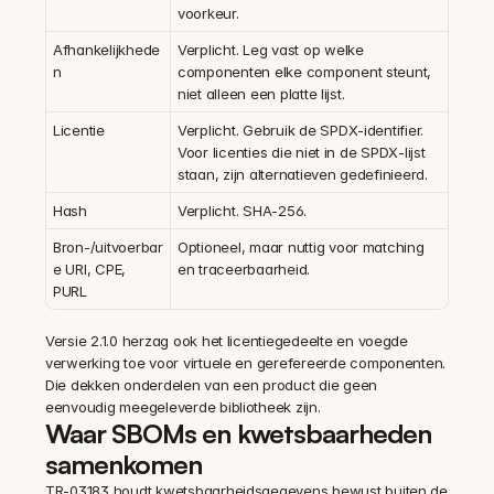
voorkeur.
Afhankelijkhede
Verplicht. Leg vast op welke 
n
componenten elke component steunt, 
niet alleen een platte lijst.
Licentie
Verplicht. Gebruik de SPDX-identifier. 
Voor licenties die niet in de SPDX-lijst 
staan, zijn alternatieven gedefinieerd.
Hash
Verplicht. SHA-256.
Bron-/uitvoerbar
Optioneel, maar nuttig voor matching 
e URI, CPE, 
en traceerbaarheid.
PURL
Versie 2.1.0 herzag ook het licentiegedeelte en voegde 
verwerking toe voor virtuele en gerefereerde componenten. 
Die dekken onderdelen van een product die geen 
eenvoudig meegeleverde bibliotheek zijn.
Waar SBOMs en kwetsbaarheden 
samenkomen
TR-03183 houdt kwetsbaarheidsgegevens bewust buiten de 