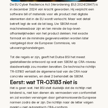
De EU Cyber Resilience Act (Verordening (EU) 2024/2847) is 
in december 2024 van kracht geworden. Hij verplicht een 
software bill of materials voor elk product met digitale 
elementen dat in de EU wordt verkocht. Maar wat detail 
betreft legt de wet de lat laag. Uw SBOM moet 
machineleesbaar zijn en ten minste de top-level-
afhankelijkheden van het product dekken. Het exacte 
formaat en de minimale gegevensvelden worden later 
vastgelegd door de Europese Commissie, via 
uitvoeringshandelingen.
Tot die regels er zijn, geeft het Duitse BSI het meest 
gedetailleerde antwoord op wat een SBOM op CRA-niveau 
daadwerkelijk zou moeten bevatten. De technische richtlijn 
TR-03183 vertaalt de algemene taal van de CRA naar 
concrete vereisten, en deel 2 behandelt de SBOM.
Eerst: wat TR-03183 niet is
Het is geen wet. Het BSI stelt duidelijk dat de richtlijn niet 
bindend is, niet kan dienen als vermoeden van conformiteit 
en zal worden vervangen door geharmoniseerde Europese 
normen zodra die er zijn. De richtlijn naar de letter volgen 
maakt u niet automatisch CRA-conform.