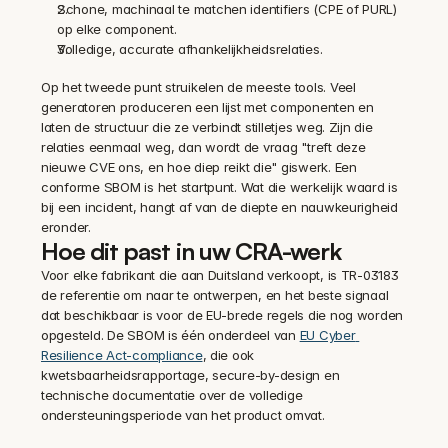
Schone, machinaal te matchen identifiers (CPE of PURL) 
op elke component.
Volledige, accurate afhankelijkheidsrelaties.
Op het tweede punt struikelen de meeste tools. Veel 
generatoren produceren een lijst met componenten en 
laten de structuur die ze verbindt stilletjes weg. Zijn die 
relaties eenmaal weg, dan wordt de vraag "treft deze 
nieuwe CVE ons, en hoe diep reikt die" giswerk. Een 
conforme SBOM is het startpunt. Wat die werkelijk waard is 
bij een incident, hangt af van de diepte en nauwkeurigheid 
eronder.
Hoe dit past in uw CRA-werk
Voor elke fabrikant die aan Duitsland verkoopt, is TR-03183 
de referentie om naar te ontwerpen, en het beste signaal 
dat beschikbaar is voor de EU-brede regels die nog worden 
opgesteld. De SBOM is één onderdeel van 
EU Cyber 
Resilience Act-compliance
, die ook 
kwetsbaarheidsrapportage, secure-by-design en 
technische documentatie over de volledige 
ondersteuningsperiode van het product omvat.