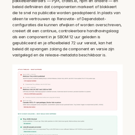
pakketbeheerders — PyPI, crates.io, npm en andere — en 
beleid definiëren dat componenten markeert of blokkeert 
die te snel na publicatie worden geadopteerd. In plaats van 
alleen te vertrouwen op Renovate- of Dependabot-
configuraties die kunnen afwijken of worden overschreven, 
creëert dit een continue, controleerbare handhavingslaag: 
als een component in je SBOM 12 uur geleden is 
gepubliceerd en je afkoelbeleid 72 uur vereist, kan het 
beleid dit opvangen zolang de component en versie zijn 
vastgelegd en de release-metadata beschikbaar is.