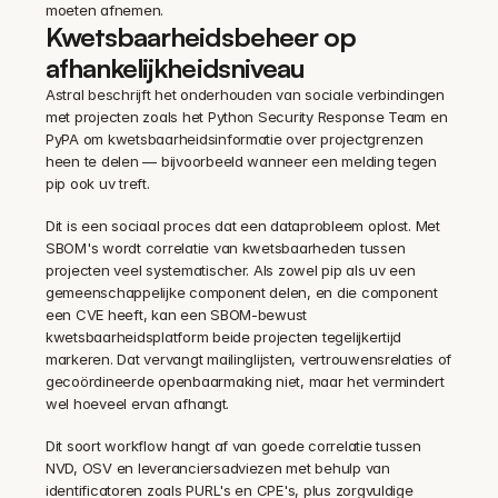
moeten afnemen.
Kwetsbaarheidsbeheer op 
afhankelijkheidsniveau
Astral beschrijft het onderhouden van sociale verbindingen 
met projecten zoals het Python Security Response Team en 
PyPA om kwetsbaarheidsinformatie over projectgrenzen 
heen te delen — bijvoorbeeld wanneer een melding tegen 
pip ook uv treft.
Dit is een sociaal proces dat een dataprobleem oplost. Met 
SBOM's wordt correlatie van kwetsbaarheden tussen 
projecten veel systematischer. Als zowel pip als uv een 
gemeenschappelijke component delen, en die component 
een CVE heeft, kan een SBOM-bewust 
kwetsbaarheidsplatform beide projecten tegelijkertijd 
markeren. Dat vervangt mailinglijsten, vertrouwensrelaties of 
gecoördineerde openbaarmaking niet, maar het vermindert 
wel hoeveel ervan afhangt.
Dit soort workflow hangt af van goede correlatie tussen 
NVD, OSV en leveranciersadviezen met behulp van 
identificatoren zoals PURL's en CPE's, plus zorgvuldige 