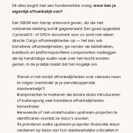
Dit alles begint met een fundamentele vraag: 
waar ben je 
eigenlijk afhankelijk van?
Een SBOM kan hierop antwoord geven, als die met 
voldoende dekking wordt gegenereerd. Een goed opgesteld 
CycloneDX- of SPDX-document voor uv somt niet alleen 
directe Cargo-afhankelijkheden op — het kan ook 
transitieve afhankelijkheden, ge-vendor-de bibliotheken, 
buildtools en platformspecifieke componenten vastleggen 
die bij handmatige audits vaak over het hoofd worden 
gezien. In de praktijk maakt dat het mogelijk om:
Trends in het aantal afhankelijkheden over releases heen 
te volgen (verminder je je aanvalsoppervlak 
daadwerkelijk?)
Componenten te markeren die binaire blobs introduceren 
of buitensporig veel transitieve afhankelijkheden 
binnenhalen
Verweesde of niet-onderhouden upstream-projecten te 
identificeren voordat ze risico's worden
Te prioriteren welke upstream-projecten financiële steun 
verdienen op basis van hun daadwerkelijke criticaliteit in 