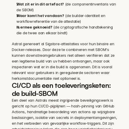
Wat zit er in dit artefact?
 (de componentinventaris van 
de SBOM)
Waar komt het vandaan?
 (de builder-identiteit en 
workflowreferentie van de attestatie)
Is ermee geknoeid?
 (de cryptografische handtekening 
die de twee aan elkaar bindt)
Astral genereert al Sigstore-attestaties voor hun binaire en 
Docker-releases. Door deze te combineren met SBOM's 
kunnen downstreamgebruikers niet alleen verifiëren dat ze 
een legitieme build van uv hebben ontvangen, maar ook 
inspecteren wat er in die build is opgenomen. Dit is vooral 
relevant voor gebruikers in gereguleerde sectoren waar 
herkomstdocumentatie niet optioneel is.
CI/CD als een toeleveringsketen: 
de build-SBOM
Een deel van Astrals meest ingrijpende beveiligingswerk is 
gericht op hun CI/CD-pijplijnen — hash-pinning van GitHub 
Actions, handmatige beoordeling van actions op wijzigbare 
beslissingen, isolatie van secrets in deploymentomgevingen, 
en het verbieden van gevaarlijke workflow-triggers. Dit zijn 
arbeidsintensieve taken die een hoog vaardigheidsniveau 