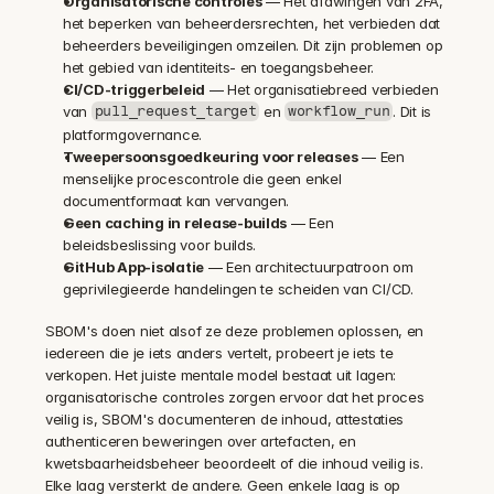
Organisatorische controles
 — Het afdwingen van 2FA, 
het beperken van beheerdersrechten, het verbieden dat 
beheerders beveiligingen omzeilen. Dit zijn problemen op 
het gebied van identiteits- en toegangsbeheer.
CI/CD-triggerbeleid
 — Het organisatiebreed verbieden 
van 
 en 
. Dit is 
pull_request_target
workflow_run
platformgovernance.
Tweepersoonsgoedkeuring voor releases
 — Een 
menselijke procescontrole die geen enkel 
documentformaat kan vervangen.
Geen caching in release-builds
 — Een 
beleidsbeslissing voor builds.
GitHub App-isolatie
 — Een architectuurpatroon om 
geprivilegieerde handelingen te scheiden van CI/CD.
SBOM's doen niet alsof ze deze problemen oplossen, en 
iedereen die je iets anders vertelt, probeert je iets te 
verkopen. Het juiste mentale model bestaat uit lagen: 
organisatorische controles zorgen ervoor dat het proces 
veilig is, SBOM's documenteren de inhoud, attestaties 
authenticeren beweringen over artefacten, en 
kwetsbaarheidsbeheer beoordeelt of die inhoud veilig is. 
Elke laag versterkt de andere. Geen enkele laag is op 