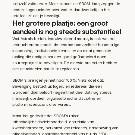
zichzelf voldoende. Maar zonder de SBOM-laag zeggen de 
andere lagen minder over wat er daadwerkelijk in het 
artefact zit dat je beveiligt.
Het grotere plaatje: een groot 
aandeel is nog steeds substantieel
Wat Astrals bericht indrukwekkend maakt, is ook wat het 
ontnuchterend maakt: de enorme hoeveelheid handmatige 
inspanning, institutionele kennis en op maat gemaakte 
tooling die nodig is om een goed gefinancierd open-
sourceproject te beveiligen. De meeste projecten hebben 
niet de middelen om dit te repliceren.
SBOM's brengen je niet naar 100%. Niets doet dat. 
Beveiliging bestaat uit lagen, en iedereen die een 
wondermiddel belooft negeert het deel dat nog steeds 
menselijk oordeel, organisatorische discipline en 
platformniveaucontroles vereist.
Maar het gedeelte dat SBOM's raken — 
afhankelijkheidszichtbaarheid, correlatie van 
kwetsbaarheden, herkomst van releases, handhaving van 
afkoelperioden, controleerbaarheid van builds, VEX-