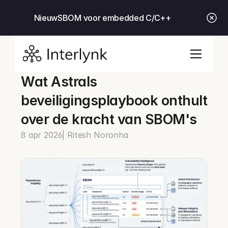
Nieuw
SBOM voor embedded C/C++
Wat Astrals 
beveiligingsplaybook onthult 
over de kracht van SBOM's
8 apr 2026
| Ritesh Noronha