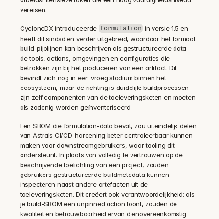
vereisen.
CycloneDX introduceerde 
 in versie 1.5 en 
formulation
heeft dit sindsdien verder uitgebreid, waardoor het formaat 
build-pijplijnen kan beschrijven als gestructureerde data — 
de tools, actions, omgevingen en configuraties die 
betrokken zijn bij het produceren van een artifact. Dit 
bevindt zich nog in een vroeg stadium binnen het 
ecosysteem, maar de richting is duidelijk: buildprocessen 
zijn zelf componenten van de toeleveringsketen en moeten 
als zodanig worden geïnventariseerd.
Een SBOM die formulation-data bevat, zou uiteindelijk delen 
van Astrals CI/CD-hardening beter controleerbaar kunnen 
maken voor downstreamgebruikers, waar tooling dit 
ondersteunt. In plaats van volledig te vertrouwen op de 
beschrijvende toelichting van een project, zouden 
gebruikers gestructureerde buildmetadata kunnen 
inspecteren naast andere artefacten uit de 
toeleveringsketen. Dit creëert ook verantwoordelijkheid: als 
je build-SBOM een unpinned action toont, zouden de 
kwaliteit en betrouwbaarheid ervan dienovereenkomstig 