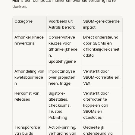
Hier is een compacte manier om over die verdeling na te 
denken:
Categorie
Voorbeeld uit 
SBOM-gerelateerde 
Astrals bericht
impact
Afhankelijkhede
Conservatieve 
Direct ondersteund 
ninventaris
keuzes voor 
door SBOMs en 
afhankelijkhede
afhankelijkheidsmet
n, 
adata
updatehygiëne
Afhandeling van 
Impactanalyse 
Versterkt door 
kwetsbaarhede
over projecten 
SBOM-correlatie en 
n
heen, triage
VEX
Herkomst van 
Sigstore-
Versterkt door 
releases
attestaties, 
artefacten te 
checksums, 
koppelen aan 
Trusted 
SBOMs en 
Publishing
attestaties
Transparantie 
Action-pinning, 
Gedeeltelijk 
van builds
verharding van 
ondersteund via 