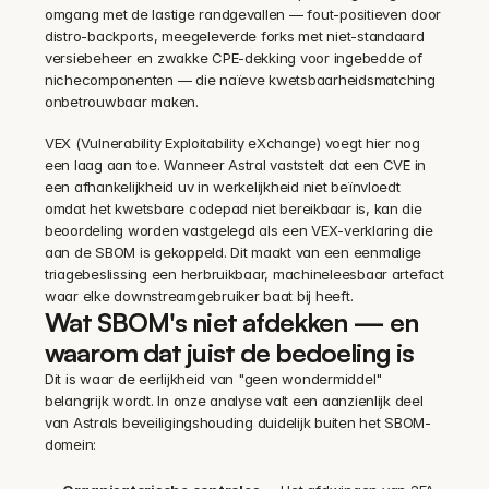
omgang met de lastige randgevallen — fout-positieven door 
distro-backports, meegeleverde forks met niet-standaard 
versiebeheer en zwakke CPE-dekking voor ingebedde of 
nichecomponenten — die naïeve kwetsbaarheidsmatching 
onbetrouwbaar maken.
VEX (Vulnerability Exploitability eXchange) voegt hier nog 
een laag aan toe. Wanneer Astral vaststelt dat een CVE in 
een afhankelijkheid uv in werkelijkheid niet beïnvloedt 
omdat het kwetsbare codepad niet bereikbaar is, kan die 
beoordeling worden vastgelegd als een VEX-verklaring die 
aan de SBOM is gekoppeld. Dit maakt van een eenmalige 
triagebeslissing een herbruikbaar, machineleesbaar artefact 
waar elke downstreamgebruiker baat bij heeft.
Wat SBOM's niet afdekken — en 
waarom dat juist de bedoeling is
Dit is waar de eerlijkheid van "geen wondermiddel" 
belangrijk wordt. In onze analyse valt een aanzienlijk deel 
van Astrals beveiligingshouding duidelijk buiten het SBOM-
domein: