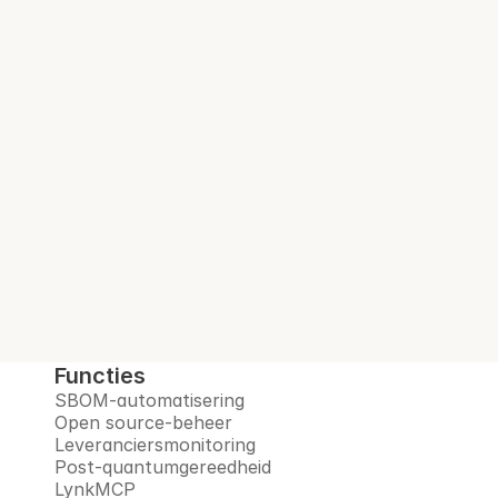
Audit-klare SBOM. 
Bij elke build.
Interlynk automatiseert SBOM's, beheert 
open-sourcerisico's, monitort leveranciers 
en bereidt u voor op het post-
quantumtijdperk, allemaal op één 
vertrouwd platform.
Boek een demo
Functies
SBOM-automatisering
Open source-beheer
Leveranciersmonitoring
Post-quantumgereedheid
LynkMCP