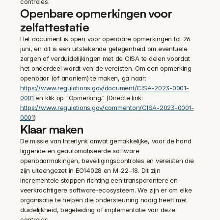
controles.
Openbare opmerkingen voor 
zelfattestatie
Het document is open voor openbare opmerkingen tot 26 
juni, en dit is een uitstekende gelegenheid om eventuele 
zorgen of verduidelijkingen met de CISA te delen voordat 
het onderdeel wordt van de vereisten. Om een opmerking 
openbaar (of anoniem) te maken, ga naar: 
https://www.regulations.gov/document/CISA-2023-0001-
0001
 en klik op "Opmerking." (Directe link: 
https://www.regulations.gov/commenton/CISA-2023-0001-
0001
)
Klaar maken
De missie van Interlynk omvat gemakkelijke, voor de hand 
liggende en geautomatiseerde software 
openbaarmakingen, beveiligingscontroles en vereisten die 
zijn uiteengezet in EO14028 en M-22–18. Dit zijn 
incrementele stappen richting een transparantere en 
veerkrachtigere software-ecosysteem. We zijn er om elke 
organisatie te helpen die ondersteuning nodig heeft met 
duidelijkheid, begeleiding of implementatie van deze 
controles.