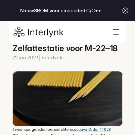
Nieuw
SBOM voor embedded C/C++
Zelfattestatie voor M-22–18
22 jun 2023
| Interlynk
Twee jaar geleden benadrukte 
Executive Order 14028