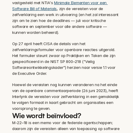
vastgesteld met NTIA's 
Minimale Elementen voor een 
Software Bill of Materials
, zijn de vereisten voor de 
zelfverklaring een werk in uitvoering (en het zal interessant 
zijn om te zien hoe de deadlines — juli voor kritische 
software en september voor alle andere software — 
kunnen worden beheerd).
Op 27 april heeft CISA de details van het 
zelfverklaringsformulier voor openbare reacties uitgerold. 
Het formulier steunt zwaar op Praktijken en Taken die zijn 
gespecificeerd in de NIST SP 800–218 ("Veilig 
Softwareontwikkelingskader") herzien naar versie 1.1 voor 
de Executive Order.
Hoewel de vereisten nog kunnen veranderen na het einde 
van de openbare commentaarperiode (26 juni 2023), heeft 
Interlynk de vereisten voor zelfverklaring in een gemakkelijk 
te volgen formaat in kaart gebracht om organisaties een 
voorsprong te geven.
Wie wordt beïnvloed?
M-22–18 is een memo voor de federale agentschappen; 
daarom zijn de vereisten alleen van toepassing op software 