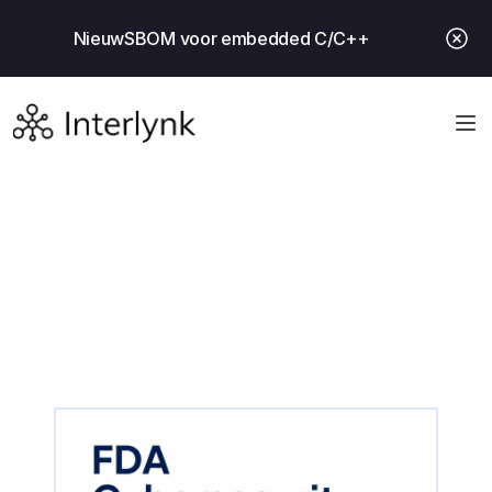
Nieuw
SBOM voor embedded C/C++
Controlelijst
FDA-
cyberbeveiligingschecklist
Voor software in verbonden medische hulpmiddelen 
(SiMD) en software als een medisch hulpmiddel 
(SaMD)
Boek een demo