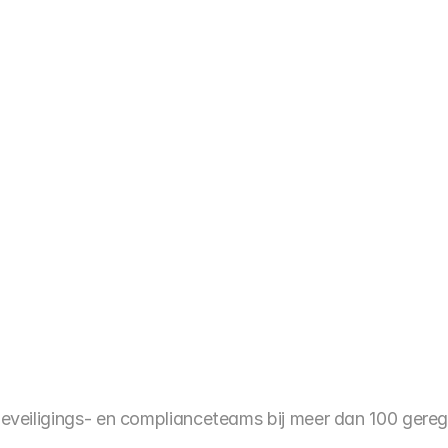
t dit allemaal direct uit de doos, tegen lagere e
xperts die klaarstaan om u door de regelgevin
Naam
E-mail
lag
reCAPTCHA
t uw gegevens in en we 
24 uur contact met u op.
Verzenden
eveiligings- en complianceteams bij meer dan 100 geregu