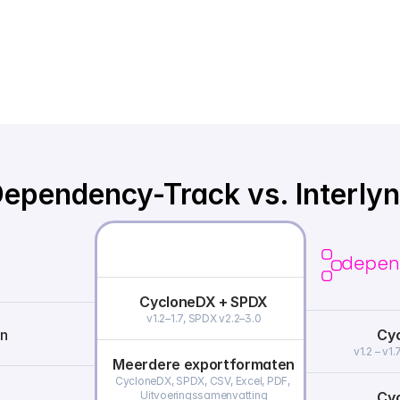
ependency-Track vs. Interly
CycloneDX + SPDX
v1.2–1.7, SPDX v2.2–3.0
n
Cy
v1.2 – v1
Meerdere exportformaten
CycloneDX, SPDX, CSV, Excel, PDF, 
Uitvoeringssamenvatting
Cy