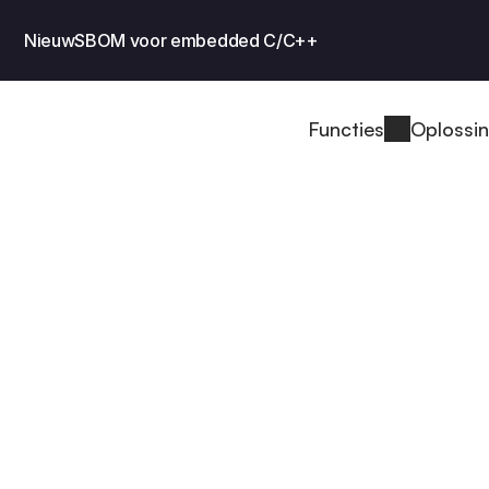
Nieuw
SBOM voor embedded C/C++
Functies
Oplossi
vs
ency-Track gebruikt en een gereguleerd produc
 wat er ontbreekt.
rack is een uitstekende open-source tool om