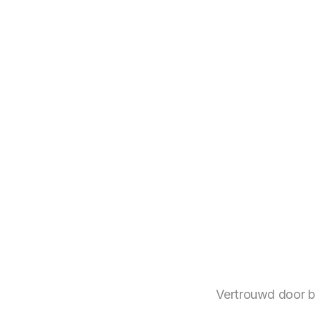
Interlynk bied
en met SBOM-e
Aan de s
Vul alstublief
nemen binnen 
Vertrouwd door b