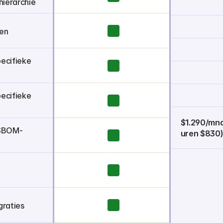
hiërarchie
en
cifieke 
cifieke 
$1.290/mnd.
-SBOM-
uren $830
graties