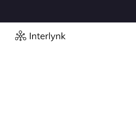
Vergelijken
Als u Depend
dan weet u al
Dependency-T