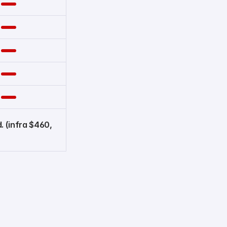
 (infra $460, 
)