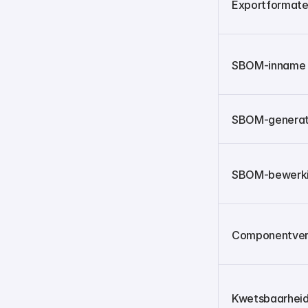
Exportformat
SBOM-inname
SBOM-generat
SBOM-bewerk
Componentverr
Kwetsbaarhei