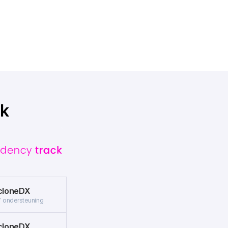
nk
cloneDX
.7 ondersteuning
cloneDX