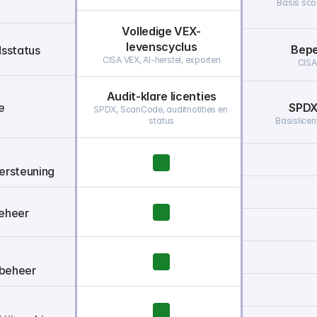
Basis scor
Volledige VEX-
levenscyclus
Bepe
sstatus
CISA VEX, AI-herstel, exporten
CISA
Audit-klare licenties
e
SPDX
SPDX, ScanCode, auditnotities en 
status
Basislicen
ersteuning
eheer
beheer 