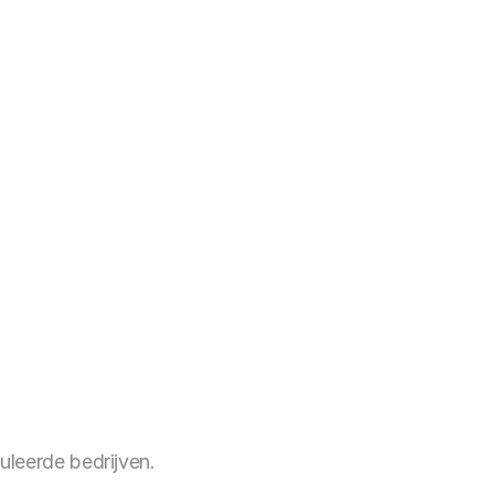
enheidskosten 
g te loodsen.
leerde bedrijven.