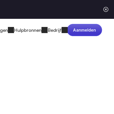
ngen
Hulpbronnen
Bedrijf
Aanmelden
t levert, 
 een SBOM-