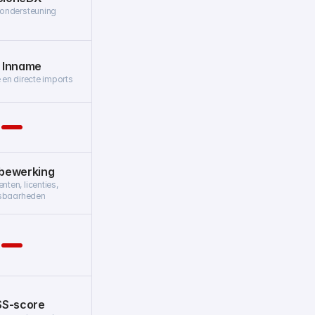
 ondersteuning
 Inname
en directe imports
bewerking
en, licenties, 
sbaarheden
S-score