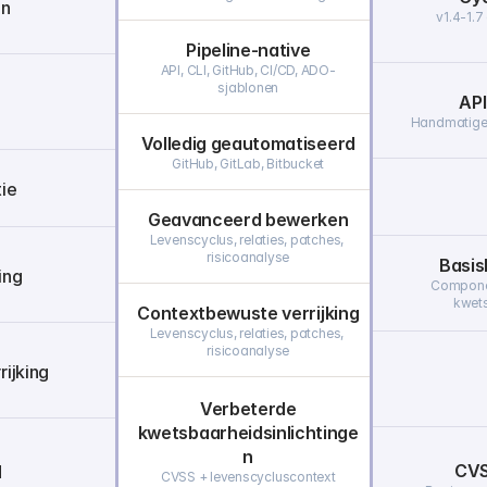
en
v1.4-1.7
Pipeline-native
API, CLI, GitHub, CI/CD, ADO-
sjablonen
API
Handmatige 
Volledig geautomatiseerd
GitHub, GitLab, Bitbucket
ie
Geavanceerd bewerken
Levenscyclus, relaties, patches, 
risicoanalyse
Basis
ing
Component
kwet
Contextbewuste verrijking
Levenscyclus, relaties, patches, 
risicoanalyse
ijking
Verbeterde
kwetsbaarheidsinlichtinge
n
CVS
d
CVSS + levenscycluscontext