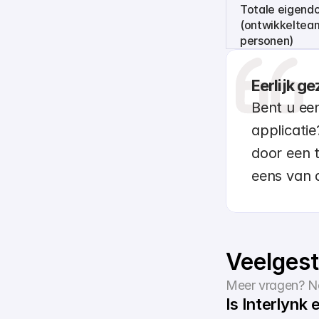
Totale eigend
(ontwikkelteam
personen)
Eerlijk g
Bent u een
applicatie
door een t
eens van d
Veelgest
Meer vragen? N
Is Interlynk