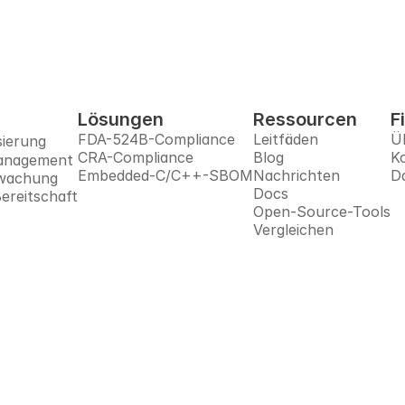
Lösungen
Ressourcen
F
FDA-524B-Compliance
Leitfäden
Ü
ierung
CRA-Compliance
Blog
K
anagement
Embedded-C/C++-SBOM
Nachrichten
D
rwachung
Docs
reitschaft
Open-Source-Tools
Vergleichen