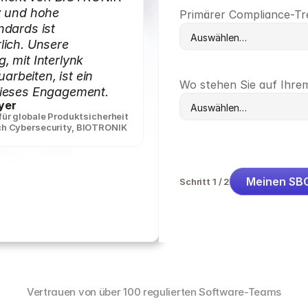
z und hohe
Primärer Compliance-Tr
ndards ist
lich. Unsere
, mit Interlynk
rbeiten, ist ein
Wo stehen Sie auf Ihr
dieses Engagement.
yer
 für globale Produktsicherheit
ch Cybersecurity
,
BIOTRONIK
Meinen SB
Schritt 1 / 2
Vertrauen von über 100 regulierten Software-Teams