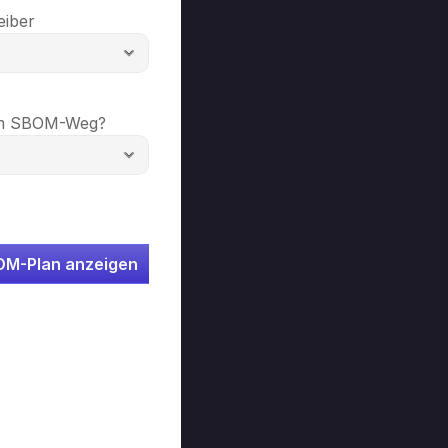
eiber
em SBOM-Weg?
OM-Plan anzeigen