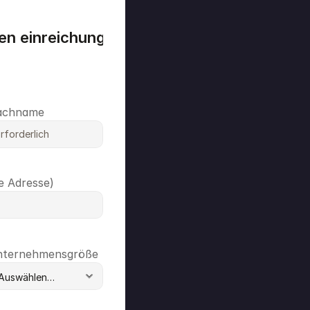
hren einreichungsbereiten SBOM-Plan
●
●
achname
he Adresse)
ternehmensgröße