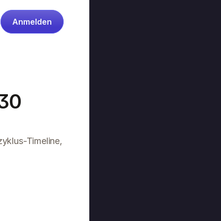
Anmelden
30 
klus-Timeline, 