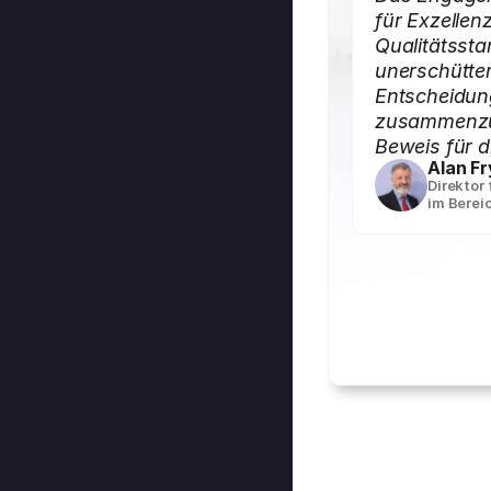
für Exzellen
Qualitätssta
unerschütter
Entscheidung
zusammenzua
Beweis für 
Alan Fr
Direktor
im Berei