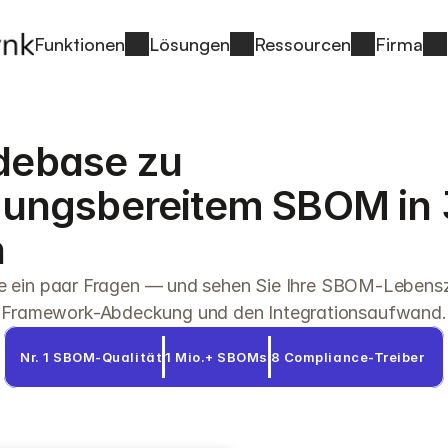
Funktionen
Lösungen
Ressourcen
Firma
ebase zu 
hungsbereitem SBOM in 
n
 ein paar Fragen — und sehen Sie Ihre SBOM-Lebenszy
Framework-Abdeckung und den Integrationsaufwand.
Nr. 1 SBOM-Qualität
1 Mio.+ SBOMs
8 Compliance-Treiber 