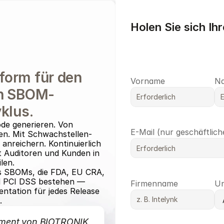
Holen Sie sich I
form für den 
Vorname
N
n SBOM-
klus.
de generieren. Von 
E-Mail (nur geschäftlic
en. Mit Schwachstellen- 
anreichern. Kontinuierlich 
 Auditoren und Kunden in 
len.
s SBOMs, die FDA, EU CRA, 
 PCI DSS bestehen — 
Firmenname
Un
ntation für jedes Release 
.
ment von BIOTRONIK