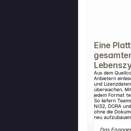
Eine Platt
gesamte
Lebenszy
Aus dem Quellco
Anbietern einles
und Lizenzdaten 
überwachen. Mit
jedem Format tei
So liefern Team
NIS2, DORA und
ohne die Dokume
neu aufzubauen
Das Engage