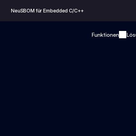
Neu
SBOM für Embedded C/C++
Funktionen
Lös