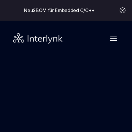
Neu
SBOM für Embedded C/C++
⚡ EU-Cyberresilienzgesetz
CRA-konforme SBOM. Vor 
der Frist.
Die Frist für die Schwachstellenmeldung
im September 2026 ist nur noch
39
Tage
entfernt. Interlynk automatisiert die
SBOM-, Schwachstellenmanagement- und
Dokumentationsanforderungen, die Sie