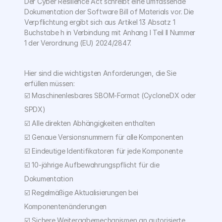
Der Cyber Resilience Act schreibt eine umfassende 
Dokumentation der Software Bill of Materials vor. Die 
Verpflichtung ergibt sich aus Artikel 13 Absatz 1 
Buchstabe h in Verbindung mit Anhang I Teil II Nummer 
1 der Verordnung (EU) 2024/2847. 
Hier sind die wichtigsten Anforderungen, die Sie 
erfüllen müssen:
☑️ Maschinenlesbares SBOM-Format (CycloneDX oder 
SPDX) 
☑️ Alle direkten Abhängigkeiten enthalten 
☑️ Genaue Versionsnummern für alle Komponenten 
☑️ Eindeutige Identifikatoren für jede Komponente 
☑️ 10-jährige Aufbewahrungspflicht für die 
Dokumentation 
☑️ Regelmäßige Aktualisierungen bei 
Komponentenänderungen 
☑️ Sichere Weitergabemechanismen an autorisierte 