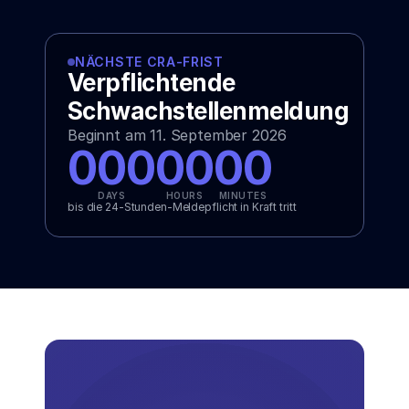
erfüllen müssen.
SBOM Compliance Checker
NÄCHSTE CRA-FRIST
Verpflichtende
Schwachstellenmeldung
Beginnt am 11. September 2026
000
00
00
DAYS
HOURS
MINUTES
bis die 24-Stunden-Meldepflicht in Kraft tritt