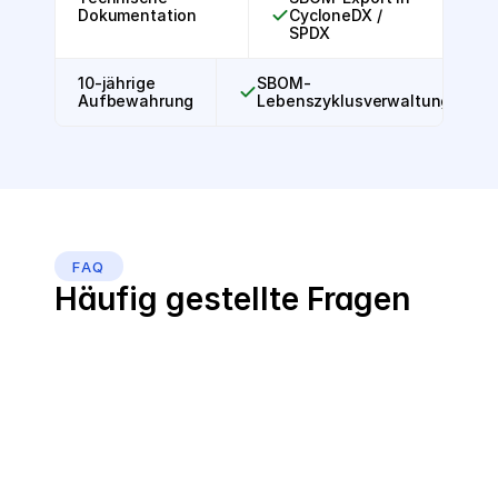
Dokumentation
CycloneDX /
SPDX
10-jährige
SBOM-
Aufbewahrung
Lebenszyklusverwaltung
FAQ
Häufig gestellte Fragen
Was ist der EU Cyber Resilience 
Act?
Der CRA ist eine EU-Verordnung, die verpflichtende 
Cybersicherheitsanforderungen an Produkte mit digitalen 