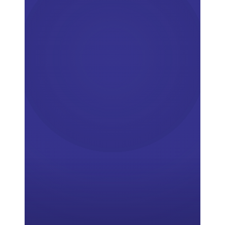
KURZ GEFASST
Der Cyber Resilience Act 
(Verordnung (EU) 2024/2847) ist 
das Gesetz der Europäischen 
Union, das eine Software Bill of 
Materials verpflichtend macht.
Wenn Sie ein Produkt mit digitalen 
Elementen in der EU verkaufen, 
müssen Sie eine maschinenlesbare 
SBOM erstellen, sie aktuell halten 
und sie aushändigen, sobald eine 
Marktüberwachungsbehörde 
danach fragt.
Zwei Daten sind entscheidend. Die 
Schwachstellenmeldung beginnt 
am 
11. September 2026
, und die 