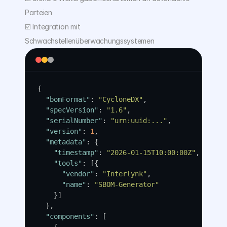
Parteien 
☑️ Integration mit 
Schwachstellenüberwachungssystemen
{
"bomFormat"
: 
"CycloneDX"
,
"specVersion"
: 
"1.6"
,
"serialNumber"
: 
"urn:uuid:..."
,
"version"
: 
1
,
"metadata"
: {
"timestamp"
: 
"2026-01-15T10:00:00Z"
,
"tools"
: [{
"vendor"
: 
"Interlynk"
,
"name"
: 
"SBOM-Generator"
    }]
  },
"components"
: [