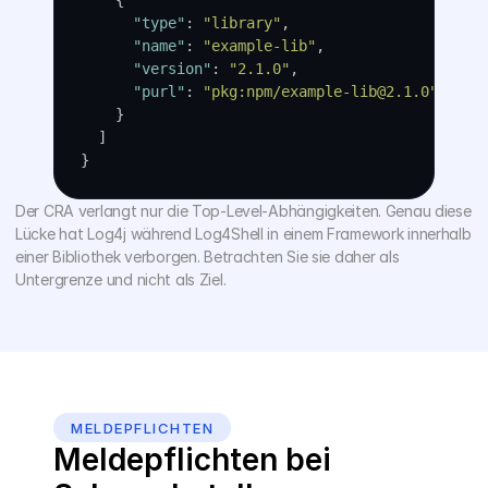
    {
"type"
: 
"library"
,
"name"
: 
"example-lib"
,
"version"
: 
"2.1.0"
,
"purl"
: 
"pkg:npm/example-lib@2.1.0"
    }
  ]
}
Der CRA verlangt nur die Top-Level-Abhängigkeiten. Genau diese 
Lücke hat Log4j während Log4Shell in einem Framework innerhalb 
einer Bibliothek verborgen. Betrachten Sie sie daher als 
Untergrenze und nicht als Ziel.
MELDEPFLICHTEN
Meldepflichten bei 