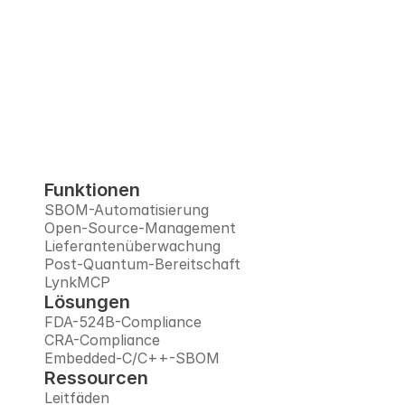
Interlynk automatisiert SBOMs, verwaltet 
Open-Source-Risiken, überwacht 
Lieferanten und bereitet Sie auf das Post-
Quantum-Zeitalter vor, alles auf einer 
vertrauenswürdigen Plattform.
 Kostenloser CRA-SBOM-Check
Funktionen
SBOM-Automatisierung
Open-Source-Management
Lieferantenüberwachung
Post-Quantum-Bereitschaft
LynkMCP
Lösungen
FDA-524B-Compliance
CRA-Compliance
Embedded-C/C++-SBOM
Ressourcen
Leitfäden