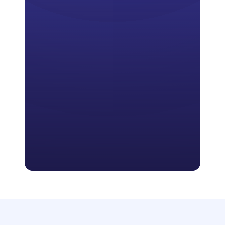
übrigen Pflichten, einschließlich der 
SBOM, gelten ab dem 
11. 
Dezember 2027
. Diese Reihenfolge 
führt viele in die Irre. Die 
Meldepflicht beginnt fünfzehn 
Monate, bevor die SBOM formal 
fällig ist, und Sie können nichts zu 
einer Komponente melden, die Sie 
nie erfasst haben.
Das Gesetz verlangt nur Ihre Top-
Level-Abhängigkeiten. Doch genau 
diese Lücke hat Log4Shell 
durchschlüpfen lassen.