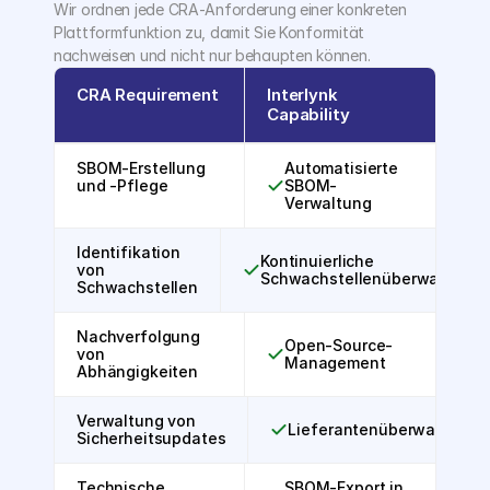
Wir ordnen jede CRA-Anforderung einer konkreten 
Plattformfunktion zu, damit Sie Konformität 
nachweisen und nicht nur behaupten können.
CRA Requirement
Interlynk
Capability
SBOM-Erstellung
Automatisierte
und -Pflege
SBOM-
Verwaltung
Identifikation
Kontinuierliche
von
Schwachstellenüberwachung
Schwachstellen
Nachverfolgung
Open-Source-
von
Management
Abhängigkeiten
Verwaltung von
Lieferantenüberwachung
Sicherheitsupdates
Technische
SBOM-Export in