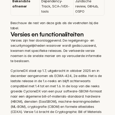
Bekendste 
Dependency-
Juridische 
afnemer
Track, SCA-/VEX-
review, GitHub, 
tools
OSPO
Beschouw de rest van deze gids als de voetnoten bij die 
tabel.
Versies en functionaliteiten
Versies zijn hier doorslaggevend. De regelgevings- en 
securitymogelijkheden waarover wordt gediscussieerd, 
kwamen met specifieke releases. De verkeerde versie 
noemen is de snelste manier om op verouderde informatie 
te beslissen.
CycloneDX staat op 1.7, uitgebracht in oktober 2025 en in 
december aangenomen als ECMA-424, 2e editie. Het is de 
laatste release in de 1.x-reeks en blijft achterwaarts 
compatibel met 1.4 tot en met 1.6. In de loop van die reeks 
groeide CycloneDX van een puur software-SBOM-formaat 
naar een algemene bill-of-materials-standaard: hardware 
(HBOM), diensten (SaaSBOM), machine-learningmodellen 
(ML-BOM), cryptografie (CBOM) en formele attestaties 
(CDXA). Versie 1.6 bracht de Cryptographic Bill of Materials 