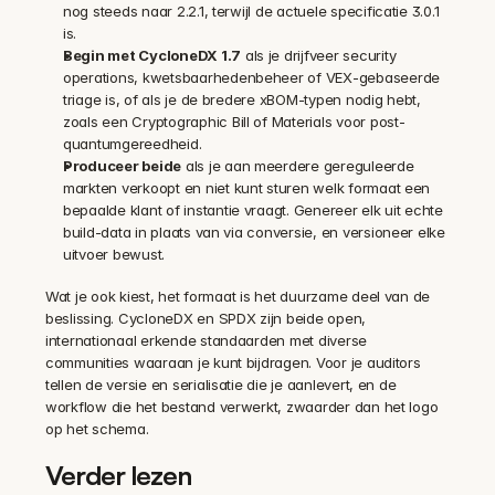
nog steeds naar 2.2.1, terwijl de actuele specificatie 3.0.1 
is.
Begin met CycloneDX 1.7
 als je drijfveer security 
operations, kwetsbaarhedenbeheer of VEX-gebaseerde 
triage is, of als je de bredere xBOM-typen nodig hebt, 
zoals een Cryptographic Bill of Materials voor post-
quantumgereedheid.
Produceer beide
 als je aan meerdere gereguleerde 
markten verkoopt en niet kunt sturen welk formaat een 
bepaalde klant of instantie vraagt. Genereer elk uit echte 
build-data in plaats van via conversie, en versioneer elke 
uitvoer bewust.
Wat je ook kiest, het formaat is het duurzame deel van de 
beslissing. CycloneDX en SPDX zijn beide open, 
internationaal erkende standaarden met diverse 
communities waaraan je kunt bijdragen. Voor je auditors 
tellen de versie en serialisatie die je aanlevert, en de 
workflow die het bestand verwerkt, zwaarder dan het logo 
op het schema.
Verder lezen