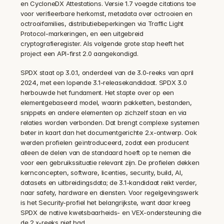
en CycloneDX Attestations. Versie 1.7 voegde citations toe 
voor verifieerbare herkomst, metadata over octrooien en 
octrooifamilies, distributiebeperkingen via Traffic Light 
Protocol-markeringen, en een uitgebreid 
cryptografieregister. Als volgende grote stap heeft het 
project een API-first 2.0 aangekondigd.
SPDX staat op 3.0.1, onderdeel van de 3.0-reeks van april 
2024, met een lopende 3.1-releasekandidaat. SPDX 3.0 
herbouwde het fundament. Het stapte over op een 
elementgebaseerd model, waarin pakketten, bestanden, 
snippets en andere elementen op zichzelf staan en via 
relaties worden verbonden. Dat brengt complexe systemen 
beter in kaart dan het documentgerichte 2.x-ontwerp. Ook 
werden profielen geïntroduceerd, zodat een producent 
alleen de delen van de standaard hoeft op te nemen die 
voor een gebruikssituatie relevant zijn. De profielen dekken 
kernconcepten, software, licenties, security, build, AI, 
datasets en uitbreidingsdata; de 3.1-kandidaat reikt verder, 
naar safety, hardware en diensten. Voor regelgevingswerk 
is het Security-profiel het belangrijkste, want daar kreeg 
SPDX de native kwetsbaarheids- en VEX-ondersteuning die 
de 2.x-reeks niet had.