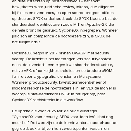
en auteursrechten op bestandsniveau – het soort 
bewijsketen waar juridische review, inkoop, due diligence 
bij fusies en overnames, en open source program offices 
op draaien. SPDX onderhoudt ook de SPDX License List, de 
standaardset identificatoren zoals MIT en Apache-2.0 die 
de hele branche gebruikt, CycloneDX inbegrepen. Wanneer 
juridisch en compliance de hoofdlezers zijn, is SPDX de 
natuurlijke basis.
CycloneDX begon in 2017 binnen OWASP, met security 
voorop. De kracht is het meedragen van securitycontext 
naast de inventaris: een eigen kwetsbaarhedenstructuur, 
native VEX, afhankelijkheidsrelaties en de bredere xBOM-
familie voor cryptografie, diensten en ML-systemen. 
Wanneer productsecurity, kwetsbaarhedenbeheer of 
incident response de hoofdlezers zijn, en VEX de manier is 
waarop je niet-bereikbare CVE-ruis terugdringt, past 
CycloneDX rechtstreeks in die workflow.
De update die voor 2026 telt: de oude vuistregel 
"CycloneDX voor security, SPDX voor licenties" klopt nog 
maar half. De twee zijn op de kerninventaris naar elkaar toe 
gegroeid, ook al blijven hun zwaartepunten verschillen: