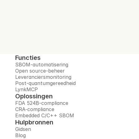
en bereidt u voor op het post-
quantumtijdperk, allemaal op één 
vertrouwd platform.
Boek een demo
Functies
SBOM-automatisering
Open source-beheer
Leveranciersmonitoring
Post-quantumgereedheid
LynkMCP
Oplossingen
FDA 524B-compliance
CRA-compliance
Embedded C/C++ SBOM
Hulpbronnen
Gidsen
Blog