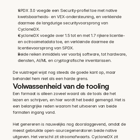
SPDX 3.0 voegde een Security-profiel toe met native 
kwetsbaarheids- en VEX-ondersteuning, en verkleinde 
daarmee de langdurige securityvoorsprong van 
CycloneDX.
CycloneDX voegde over 1.5 tot en met 1.7 rijkere licentie- 
en octrooimetadata toe, en verkleinde daarmee de 
licentievoorsprong van SPDX.
Beide reiken inmiddels ver voorbij software, tot hardware, 
diensten, AI/ML en cryptografische inventarissen.
De vuistregel wijst nog steeds de goede kant op, maar 
behandel hem niet als een harde grens.
Volwassenheid van de tooling
Een formaat is alleen zoveel waard als de tools die het 
lezen en schrijven, en hier wordt het beeld gemengd. Het is 
een belangrijke reden waarom het uitvoeren van beide 
formaten ingang vond.
Het genereren is nauwelijks nog doorslaggevend, omdat de 
meest gebruikte open-sourcegeneratoren beide native 
uitgeven. Het verschil zit stroomafwaarts. CycloneDX zit 