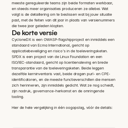
meeste gereguleerde teams zijn beide formaten werkbaar, 
en steeds meer organisaties produceren ze allebei. Wat 
volgt is de detaillering om te beslissen wat bij jouw situatie 
past, met de feiten van dit jaar in plaats van versienummers 
die twee jaar geleden klopten.
De korte versie
CycloneDX is een OWASP-flagshipproject en inmiddels een 
standaard van Ecma International, gericht op 
applicatiebeveiliging en risico's in de toeleveringsketen. 
SPDX is een project van de Linux Foundation en een 
ISO/IEC-standaard, gericht op licentienaleving en brede 
transparantie van de toeleveringsketen. Beide leggen 
dezelfde kerninventaris vast, beide dragen purl- en CPE-
identificatoren, en de meeste functieverschillen die mensen 
zich herinneren, zijn inmiddels gedicht. Wat ze nog scheidt, 
zijn nadruk, governance-herkomst en de omringende 
tooling.
Hier de hele vergelijking in één oogopslag, vóór de details: