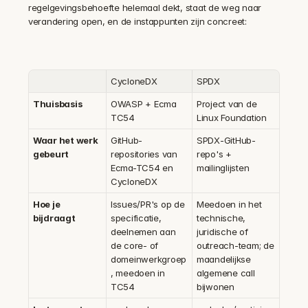
regelgevingsbehoefte helemaal dekt, staat de weg naar 
verandering open, en de instappunten zijn concreet:
CycloneDX
SPDX
Thuisbasis
OWASP + Ecma 
Project van de 
TC54
Linux Foundation
Waar het werk 
GitHub-
SPDX-GitHub-
gebeurt
repositories van 
repo's + 
Ecma-TC54 en 
mailinglijsten
CycloneDX
Hoe je 
Issues/PR's op de 
Meedoen in het 
bijdraagt
specificatie, 
technische, 
deelnemen aan 
juridische of 
de core- of 
outreach-team; de 
domeinwerkgroep
maandelijkse 
, meedoen in 
algemene call 
TC54
bijwonen