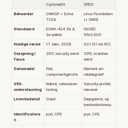
CycloneDX
SPDX
Beheerder
OWASP + Ecma 
Linux Foundation 
TC54
(+ OMG)
Standaard
ECMA-424 (1e & 
ISO/IEC 
2e editie)
5962:2021
Huidige versie
1.7 (dec. 2025)
3.0.1 (3.1 als RC)
Oorsprong / 
2017, security eerst
2010, licenties 
focus
eerst
Datamodel
Plat, 
Element-en-
componentgericht
relatiegraaf
VEX-
Native, volwassen 
Security-profiel, 
ondersteuning
tooling
nieuwer
Licentiedetail
Goed
Diepgaand, op 
bestandsniveau
Identificatore
purl, CPE
purl, CPE
n