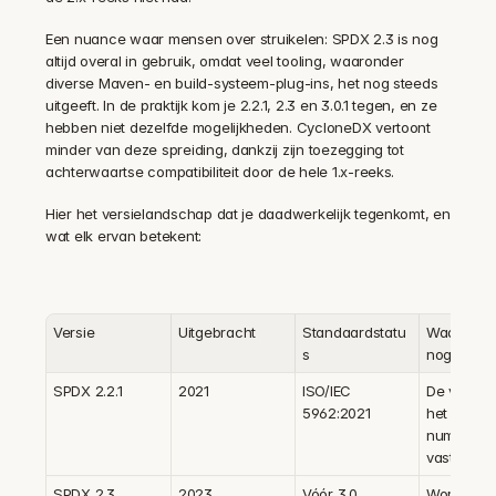
Een nuance waar mensen over struikelen: SPDX 2.3 is nog 
altijd overal in gebruik, omdat veel tooling, waaronder 
diverse Maven- en build-systeem-plug-ins, het nog steeds 
uitgeeft. In de praktijk kom je 2.2.1, 2.3 en 3.0.1 tegen, en ze 
hebben niet dezelfde mogelijkheden. CycloneDX vertoont 
minder van deze spreiding, dankzij zijn toezegging tot 
achterwaartse compatibiliteit door de hele 1.x-reeks.
Hier het versielandschap dat je daadwerkelijk tegenkomt, en 
wat elk ervan betekent:
Versie
Uitgebracht
Standaardstatu
Waarom he
s
nog telt
SPDX 2.2.1
2021
ISO/IEC 
De versie d
5962:2021
het ISO-
nummer feit
vastlegt
SPDX 2.3
2023
Vóór 3.0
Wordt nog 