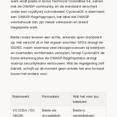
werk vindt plaats in Ecma Technical Committee 54, samen 
met de OWASP-community, en de standaard verschijnt 
onder een royaltyvrij octrooibeleid. CycloneDX is daarnaast 
een OWASP-flagshipproject, het label dat OWASP 
voorbehoudt aan zijn meest volwassen en breed 
toegepaste werk.
Beide routes leveren een echte, erkende open standaard 
op. Het verschil zit in het orgaan erachter: SPDX draagt de 
ISO/IEC-naam waarnaar veel inkoopprocessen bij bedrijven 
en overheden rechtstreeks verwijzen, terwijl CycloneDX de 
Ecma-erkenning plus de OWASP-flagshipstatus draagt 
waarop securityteams vertrouwen. Wat de regelgeving zelf 
betreft, schrijft op dit moment geen enkele het ene formaat 
boven het andere voor:
Raamwerk
Formaateis
Wat het voor jou 
betekent
VS (CISA / EO 
Beide als 
Beide is 
14028)
acceptabel 
verdedigbaar; 