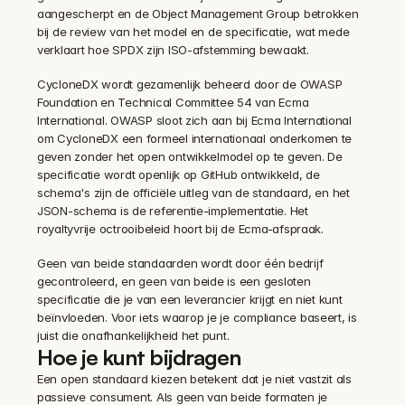
aangescherpt en de Object Management Group betrokken 
bij de review van het model en de specificatie, wat mede 
verklaart hoe SPDX zijn ISO-afstemming bewaakt.
CycloneDX wordt gezamenlijk beheerd door de OWASP 
Foundation en Technical Committee 54 van Ecma 
International. OWASP sloot zich aan bij Ecma International 
om CycloneDX een formeel internationaal onderkomen te 
geven zonder het open ontwikkelmodel op te geven. De 
specificatie wordt openlijk op GitHub ontwikkeld, de 
schema's zijn de officiële uitleg van de standaard, en het 
JSON-schema is de referentie-implementatie. Het 
royaltyvrije octrooibeleid hoort bij de Ecma-afspraak.
Geen van beide standaarden wordt door één bedrijf 
gecontroleerd, en geen van beide is een gesloten 
specificatie die je van een leverancier krijgt en niet kunt 
beïnvloeden. Voor iets waarop je je compliance baseert, is 
juist die onafhankelijkheid het punt.
Hoe je kunt bijdragen
Een open standaard kiezen betekent dat je niet vastzit als 
passieve consument. Als geen van beide formaten je 