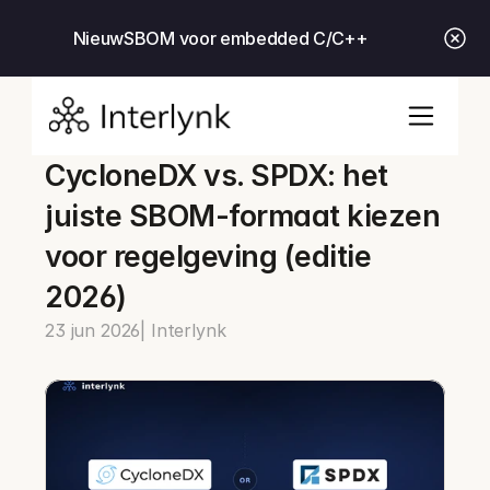
Nieuw
SBOM voor embedded C/C++
CycloneDX vs. SPDX: het 
juiste SBOM-formaat kiezen 
voor regelgeving (editie 
2026)
23 jun 2026
| Interlynk