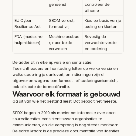
genoemd
controleer de 
afnemer
EU Cyber 
SBOM vereist, 
Kies op basis van je 
Resilience Act
formaat vrij
tooling en klanten
FDA (medische 
Machineleesbaa
Bevestig de 
hulpmiddelen)
r; naar beide 
verwachte versie 
verwezen
en codering
De adder zit in elke rij: versie en serialisatie. 
Toezichthouders en hun tooling letten op welke versie en 
welke codering je aanlevert, en indieningen zijn al 
afgewezen wegens een formaat- of coderingsmismatch, 
ook al klopte de formaatfamilie.
Waarvoor elk formaat is gebouwd
Ga uit van wie het bestand leest. Dat bepaalt het meeste.
SPDX begon in 2010 als manier om informatie over open-
sourcelicenties consistent tussen organisaties te 
communiceren, en die oorsprong is nog steeds merkbaar. 
De echte kracht is de precieze documentatie van licenties 