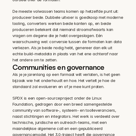
De meeste volwassen teams komen op hetzelfde punt uit: 
produceer beide. Dubbele uitvoer is goedkoop met moderne 
tooling, converters werken beide kanten op, en beide 
produceren betekent dat niemand stroomafwaarts kan 
vragen om degene die je hebt overgeslagen. Eén 
waarschuwing wel: conversie tussen de formaten kan data 
verliezen. Als je beide nodig hebt, genereer dan elk uit 
echte build-metadata in plaats van het ene achteraf naar 
het andere om te zetten.
Communities en governance
Als je je jarenlang op een formaat wilt verlaten, is het geen 
bijzaak wie het onderhoudt en hoe. Het vertelt je hoe de 
standaard zal evolueren en of je mee kunt praten.
SPDX is een open-sourceproject onder de Linux 
Foundation, gedragen door een breed samengestelde 
community van software-, systeem- en toolleveranciers, 
naast stichtingen en integrators. Het werk is verdeeld over 
technische, juridische en outreach-teams, met een 
maandelijkse algemene call en een gepubliceerd 
governancemodel. Het 3.0-traject heeft die governance 