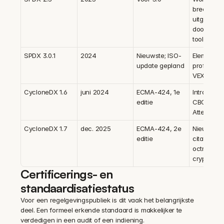
breed 
uitgegeven
door build
tooling
SPDX 3.0.1
2024
Nieuwste; ISO-
Elementmo
update gepland
profielen, 
VEX
CycloneDX 1.6
juni 2024
ECMA-424, 1e 
Introductie
editie
CBOM en 
Attestatio
CycloneDX 1.7
dec. 2025
ECMA-424, 2e 
Nieuwste 1.
editie
citations, 
octrooien, 
crypto
Certificerings- en 
standaardisatiestatus
Voor een regelgevingspubliek is dit vaak het belangrijkste 
deel. Een formeel erkende standaard is makkelijker te 
verdedigen in een audit of een indiening.