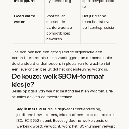
Instappunt
cyclonedx.org
spdx.dev/participa
te
Goed om te 
Voorstellen 
Het juridische 
weten
moeten de 
team beslist over 
achterwaartse 
de licentieprecisie
compatibiliteit 
bewaren
Hoe dan ook kan een gereguleerde organisatie een 
concrete eis rechtstreeks voorleggen aan de mensen die 
de standaard onderhouden, in plaats van te wachten tot 
een leverancier besluit dat het ondersteuning waard is.
De keuze: welk SBOM-formaat 
kies je?
Beslis op basis van wie het bestand leest en waarom. Drie 
situaties dekken de meeste teams:
Begin met SPDX
 als je drijfveer licentienaleving, 
juridische bewijsketens, inkoop of een eis is die expliciet 
ISO/IEC 5962 noemt. Bevestig daarna welke versie er 
werkelijk wordt verwacht, want het ISO-nummer verwijst 