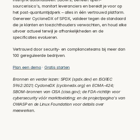
sourcerisico's, monitort leveranciers en bereidt je voor op 
het post-quantumtijdperk – alles in één vertrouwd platform. 
Genereer CycloneDX of SPDX, valideer tegen de standaard 
die je klanten en toezichthouders verwachten, en houd elke 
uitvoer actueel terwijl je afhankelijkheden en de 
specificaties evolueren.
Vertrouwd door security- en complianceteams bij meer dan 
100 gereguleerde bedrijven.
Plan een demo
 · 
Gratis starten
Bronnen en verder lezen: SPDX (spdx.dev) en ISO/IEC 
5962:2021; CycloneDX (cyclonedx.org) en ECMA-424; 
SBOM-bronnen van CISA (cisa.gov); de FDA-richtlijn voor 
cybersecurity vóór markttoelating; en de projectpagina's van 
OWASP en de Linux Foundation voor details over 
meewerken.