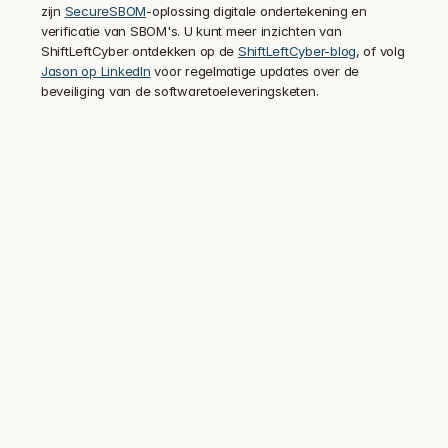
zijn 
SecureSBOM
-oplossing digitale ondertekening en 
verificatie van SBOM's. U kunt meer inzichten van 
ShiftLeftCyber ontdekken op de 
ShiftLeftCyber-blog
, of volg 
Jason op LinkedIn
 voor regelmatige updates over de 
beveiliging van de softwaretoeleveringsketen.
Vertrouwd door beveiligings- en 