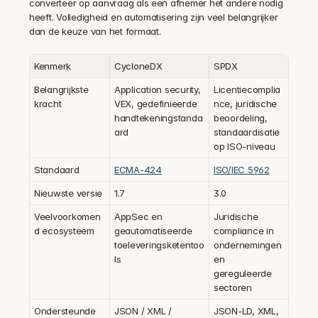
converteer op aanvraag als een afnemer het andere nodig 
heeft. Volledigheid en automatisering zijn veel belangrijker 
dan de keuze van het formaat.
Kenmerk
CycloneDX
SPDX
Belangrijkste 
Application security, 
Licentiecomplia
kracht
VEX, gedefinieerde 
nce, juridische 
handtekeningstanda
beoordeling, 
ard
standaardisatie 
op ISO-niveau
Standaard
ECMA-424
ISO/IEC 5962
Nieuwste versie
1.7
3.0
Veelvoorkomen
AppSec en 
Juridische 
d ecosysteem
geautomatiseerde 
compliance in 
toeleveringsketentoo
ondernemingen 
ls
en 
gereguleerde 
sectoren
Ondersteunde 
JSON / XML / 
JSON-LD, XML, 