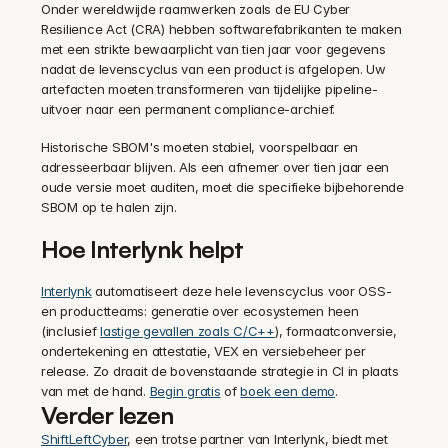
Onder wereldwijde raamwerken zoals de EU Cyber 
Resilience Act (CRA) hebben softwarefabrikanten te maken 
met een strikte bewaarplicht van tien jaar voor gegevens 
nadat de levenscyclus van een product is afgelopen. Uw 
artefacten moeten transformeren van tijdelijke pipeline-
uitvoer naar een permanent compliance-archief.
Historische SBOM's moeten stabiel, voorspelbaar en 
adresseerbaar blijven. Als een afnemer over tien jaar een 
oude versie moet auditen, moet die specifieke bijbehorende 
SBOM op te halen zijn.
Hoe Interlynk helpt
Interlynk
 automatiseert deze hele levenscyclus voor OSS- 
en productteams: generatie over ecosystemen heen 
(inclusief 
lastige gevallen zoals C/C++
), formaatconversie, 
ondertekening en attestatie, VEX en versiebeheer per 
release. Zo draait de bovenstaande strategie in CI in plaats 
van met de hand. 
Begin gratis
 of 
boek een demo
.
Verder lezen
ShiftLeftCyber
, een trotse partner van Interlynk, biedt met 