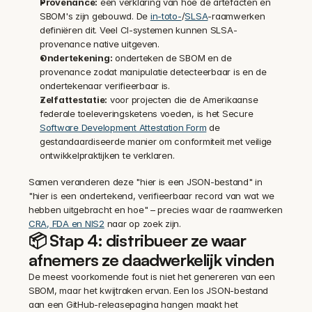
Provenance:
 een verklaring van hoe de artefacten en 
SBOM's zijn gebouwd. De 
in-toto-
/
SLSA
-raamwerken 
definiëren dit. Veel CI-systemen kunnen SLSA-
provenance native uitgeven.
Ondertekening:
 onderteken de SBOM en de 
provenance zodat manipulatie detecteerbaar is en de 
ondertekenaar verifieerbaar is.
Zelfattestatie:
 voor projecten die de Amerikaanse 
federale toeleveringsketens voeden, is het Secure 
Software Development Attestation Form
 de 
gestandaardiseerde manier om conformiteit met veilige 
ontwikkelpraktijken te verklaren.
Samen veranderen deze "hier is een JSON-bestand" in 
"hier is een ondertekend, verifieerbaar record van wat we 
hebben uitgebracht en hoe" – precies waar de raamwerken 
CRA, FDA en NIS2
 naar op zoek zijn.
📦 Stap 4: distribueer ze waar 
afnemers ze daadwerkelijk vinden
De meest voorkomende fout is niet het genereren van een 
SBOM, maar het kwijtraken ervan. Een los JSON-bestand 
aan een GitHub-releasepagina hangen maakt het 