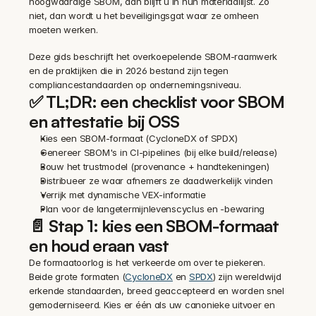
hoogwaardige SBOM, dan blijft u in hun materiaallijst. Zo 
niet, dan wordt u het beveiligingsgat waar ze omheen 
moeten werken.
Deze gids beschrijft het overkoepelende SBOM-raamwerk 
en de praktijken die in 2026 bestand zijn tegen 
compliancestandaarden op ondernemingsniveau.
✅ TL;DR: een checklist voor SBOM 
en attestatie bij OSS
Kies een SBOM-formaat (CycloneDX of SPDX)
Genereer SBOM's in CI-pipelines (bij elke build/release)
Bouw het trustmodel (provenance + handtekeningen)
Distribueer ze waar afnemers ze daadwerkelijk vinden
Verrijk met dynamische VEX-informatie
Plan voor de langetermijnlevenscyclus en -bewaring
📄 Stap 1: kies een SBOM-formaat 
en houd eraan vast
De formaatoorlog is het verkeerde om over te piekeren. 
Beide grote formaten (
CycloneDX
 en 
SPDX
) zijn wereldwijd 
erkende standaarden, breed geaccepteerd en worden snel 
gemoderniseerd. Kies er één als uw canonieke uitvoer en 