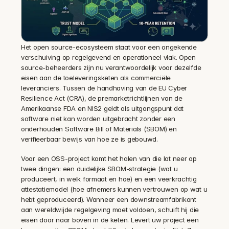
Het open source-ecosysteem staat voor een ongekende 
verschuiving op regelgevend en operationeel vlak. Open 
source-beheerders zijn nu verantwoordelijk voor dezelfde 
eisen aan de toeleveringsketen als commerciële 
leveranciers. Tussen de handhaving van de EU Cyber 
Resilience Act (CRA), de premarketrichtlijnen van de 
Amerikaanse FDA en NIS2 geldt als uitgangspunt dat 
software niet kan worden uitgebracht zonder een 
onderhouden Software Bill of Materials (SBOM) en 
verifieerbaar bewijs van hoe ze is gebouwd.
Voor een OSS-project komt het halen van die lat neer op 
twee dingen: een duidelijke SBOM-strategie (wat u 
produceert, in welk formaat en hoe) en een veerkrachtig 
attestatiemodel (hoe afnemers kunnen vertrouwen op wat u 
hebt geproduceerd). Wanneer een downstreamfabrikant 
aan wereldwijde regelgeving moet voldoen, schuift hij die 
eisen door naar boven in de keten. Levert uw project een 