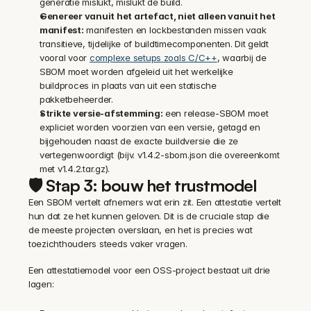
generatie mislukt, mislukt de build.
Genereer vanuit het artefact, niet alleen vanuit het 
manifest:
 manifesten en lockbestanden missen vaak 
transitieve, tijdelijke of buildtimecomponenten. Dit geldt 
vooral voor 
complexe setups zoals C/C++
, waarbij de 
SBOM moet worden afgeleid uit het werkelijke 
buildproces in plaats van uit een statische 
pakketbeheerder.
Strikte versie-afstemming:
 een release-SBOM moet 
expliciet worden voorzien van een versie, getagd en 
bijgehouden naast de exacte buildversie die ze 
vertegenwoordigt (bijv. v1.4.2-sbom.json die overeenkomt 
met v1.4.2.tar.gz).
🛡️ Stap 3: bouw het trustmodel
Een SBOM vertelt afnemers wat erin zit. Een attestatie vertelt 
hun dat ze het kunnen geloven. Dit is de cruciale stap die 
de meeste projecten overslaan, en het is precies wat 
toezichthouders steeds vaker vragen.
Een attestatiemodel voor een OSS-project bestaat uit drie 
lagen: