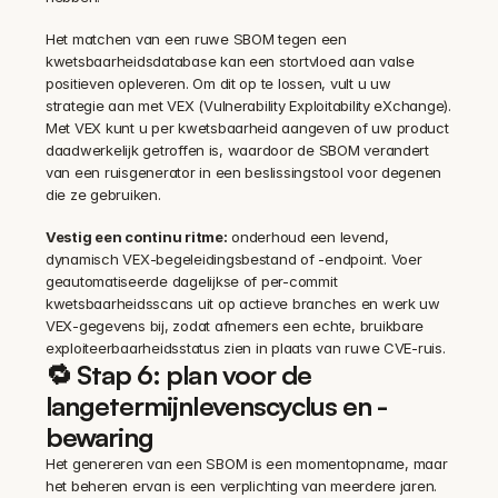
Het matchen van een ruwe SBOM tegen een 
kwetsbaarheidsdatabase kan een stortvloed aan valse 
positieven opleveren. Om dit op te lossen, vult u uw 
strategie aan met VEX (Vulnerability Exploitability eXchange). 
Met VEX kunt u per kwetsbaarheid aangeven of uw product 
daadwerkelijk getroffen is, waardoor de SBOM verandert 
van een ruisgenerator in een beslissingstool voor degenen 
die ze gebruiken.
Vestig een continu ritme:
 onderhoud een levend, 
dynamisch VEX-begeleidingsbestand of -endpoint. Voer 
geautomatiseerde dagelijkse of per-commit 
kwetsbaarheidsscans uit op actieve branches en werk uw 
VEX-gegevens bij, zodat afnemers een echte, bruikbare 
exploiteerbaarheidsstatus zien in plaats van ruwe CVE-ruis.
🔁 Stap 6: plan voor de 
langetermijnlevenscyclus en -
bewaring
Het genereren van een SBOM is een momentopname, maar 
het beheren ervan is een verplichting van meerdere jaren. 