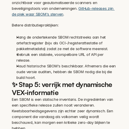
onzichtbaar voor geautomatiseerde scanners en 
beveiligingstools van ondernemingen. 
GitHub-releases zijn 
de plek waar SBOM's sterven
.
Betere distributiepraktijken:
Hang de ondertekende SBOM rechtstreeks aan het 
artefactregister (bijv. als OCI-/registerattestatie of 
pakketmetadata) zodat ze met de software meereist.
Gebruik een stabiele, voorspelbare URL of API per 
release.
Houd historische SBOM's beschikbaar. Afnemers die een 
oude versie auditen, hebben de SBOM nodig die bij die 
build hoort.
✨ Stap 5: verrijk met dynamische 
VEX-informatie
Een SBOM is een statische inventaris. De ingrediënten van 
een specifieke release zullen nooit veranderen. 
Kwetsbaarheidsgegevens zijn echter zeer dynamisch. Een 
component die vandaag als volkomen veilig wordt 
beschouwd, kan morgen een kritieke zero-day blijken te 
hebben.