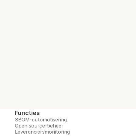
complianceteams bij meer dan 100 
gereguleerde bedrijven.
Audit-klare SBOM. 
Bij elke build.
Interlynk automatiseert SBOM's, beheert 
open-sourcerisico's, monitort leveranciers 
en bereidt u voor op het post-
quantumtijdperk, allemaal op één 
vertrouwd platform.
Boek een demo
Functies
SBOM-automatisering
Open source-beheer
Leveranciersmonitoring