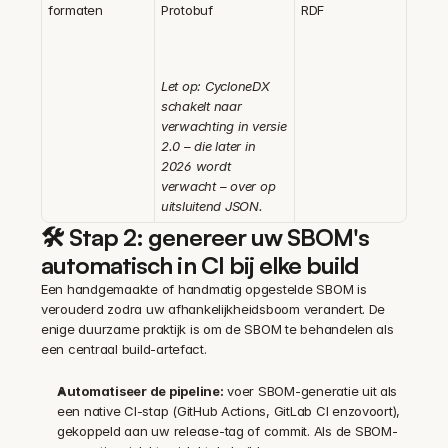
formaten
Protobuf
RDF
Let op: CycloneDX 
schakelt naar 
verwachting in versie 
2.0 – die later in 
2026 wordt 
verwacht – over op 
uitsluitend JSON.
🛠️ Stap 2: genereer uw SBOM's 
automatisch in CI bij elke build
Een handgemaakte of handmatig opgestelde SBOM is 
verouderd zodra uw afhankelijkheidsboom verandert. De 
enige duurzame praktijk is om de SBOM te behandelen als 
een centraal build-artefact.
Automatiseer de pipeline:
 voer SBOM-generatie uit als 
een native CI-stap (GitHub Actions, GitLab CI enzovoort), 
gekoppeld aan uw release-tag of commit. Als de SBOM-