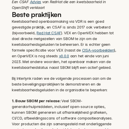
Een CSAF 
Advies
 van RedHat die een kwetsbaarheid in 
OpenShift verklaart
Beste praktijken
Kwetsbaarheid openbaarmaking via VDR is een goed 
gevestigde praktijk, en CSAF is sinds 2017 ook verbeterd 
(bijvoorbeeld, 
Red Hat CSAF
). VEX en OpenVEX hebben tot 
doel directe metgezellen van SBOM te zijn om de 
kwetsbaarheidsgeluiden te beheersen. Er is echter geen 
formele specificatie voor VEX (naast de 
CISA-voorbeelden
), 
en OpenVEX is nog steeds 
v0.0.0
 aan het einde van juni 
2023. Met andere woorden, het openbaar maken van de 
kwetsbaarheidstatus naast SBOM blijft een actief gebied.‍
Bij Interlynk raden we de volgende processen aan om de 
beste beveiligingspraktijken te demonstreren en de 
kwetsbaarheidsgeluiden in de organisatie te beperken:
1. Bouw SBOM per release: 
Veel SBOM-
generatorhulpmiddelen, inclusief open-source opties, 
kunnen SBOM genereren uit afhankelijkheid grafieken, 
CI/CD, afbeeldingsscans of software compositieanalyses. 
Voor producten die zijn samengesteld met onderliggende 