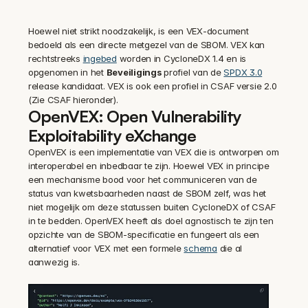
Hoewel niet strikt noodzakelijk, is een VEX-document 
bedoeld als een directe metgezel van de SBOM. VEX kan 
rechtstreeks 
ingebed
 worden in CycloneDX 1.4 en is 
opgenomen in het 
Beveiligings
 profiel van de 
SPDX 3.0
release kandidaat. VEX is ook een profiel in CSAF versie 2.0 
(Zie CSAF hieronder).
OpenVEX: Open Vulnerability 
Exploitability eXchange
OpenVEX is een implementatie van VEX die is ontworpen om 
interoperabel en inbedbaar te zijn. Hoewel VEX in principe 
een mechanisme bood voor het communiceren van de 
status van kwetsbaarheden naast de SBOM zelf, was het 
niet mogelijk om deze statussen buiten CycloneDX of CSAF 
in te bedden. OpenVEX heeft als doel agnostisch te zijn ten 
opzichte van de SBOM-specificatie en fungeert als een 
alternatief voor VEX met een formele 
schema
 die al 
aanwezig is.