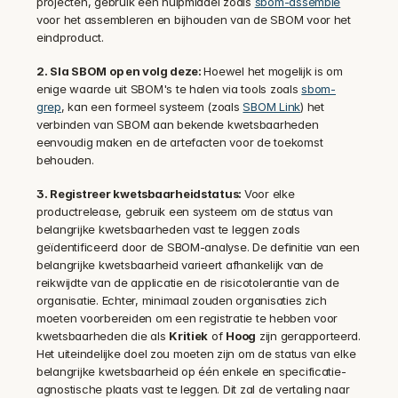
projecten, gebruik een hulpmiddel zoals 
sbom-assemble
voor het assembleren en bijhouden van de SBOM voor het 
eindproduct.
2. Sla SBOM op en volg deze: 
Hoewel het mogelijk is om 
enige waarde uit SBOM's te halen via tools zoals 
sbom-
grep
, kan een formeel systeem (zoals 
SBOM Link
) het 
verbinden van SBOM aan bekende kwetsbaarheden 
eenvoudig maken en de artefacten voor de toekomst 
behouden.
3. Registreer kwetsbaarheidstatus: 
Voor elke 
productrelease, gebruik een systeem om de status van 
belangrijke kwetsbaarheden vast te leggen zoals 
geïdentificeerd door de SBOM-analyse. De definitie van een 
belangrijke kwetsbaarheid varieert afhankelijk van de 
reikwijdte van de applicatie en de risicotolerantie van de 
organisatie. Echter, minimaal zouden organisaties zich 
moeten voorbereiden om een registratie te hebben voor 
kwetsbaarheden die als 
Kritiek
 of 
Hoog
 zijn gerapporteerd. 
Het uiteindelijke doel zou moeten zijn om de status van elke 
belangrijke kwetsbaarheid op één enkele en specificatie-
agnostische plaats vast te leggen. Dit zal de vertaling naar 