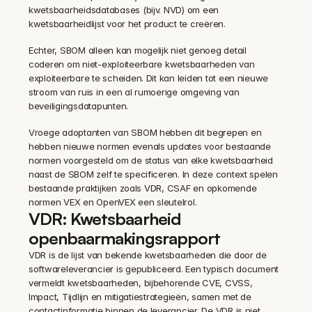
kwetsbaarheidsdatabases (bijv. NVD) om een 
kwetsbaarheidlijst voor het product te creëren.
Echter, SBOM alleen kan mogelijk niet genoeg detail 
coderen om niet-exploiteerbare kwetsbaarheden van 
exploiteerbare te scheiden. Dit kan leiden tot een nieuwe 
stroom van ruis in een al rumoerige omgeving van 
beveiligingsdatapunten.
Vroege adoptanten van SBOM hebben dit begrepen en 
hebben nieuwe normen evenals updates voor bestaande 
normen voorgesteld om de status van elke kwetsbaarheid 
naast de SBOM zelf te specificeren. In deze context spelen 
bestaande praktijken zoals VDR, CSAF en opkomende 
normen VEX en OpenVEX een sleutelrol.
VDR: Kwetsbaarheid 
openbaarmakingsrapport
VDR is de lijst van bekende kwetsbaarheden die door de 
softwareleverancier is gepubliceerd. Een typisch document 
vermeldt kwetsbaarheden, bijbehorende CVE, CVSS, 
Impact, Tijdlijn en mitigatiestrategieën, samen met de 
contactinformatie binnen de leverancier. De VDR is niet 