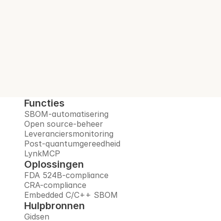
open-sourcerisico's, monitort leveranciers 
en bereidt u voor op het post-
quantumtijdperk, allemaal op één 
vertrouwd platform.
Boek een demo
Functies
SBOM-automatisering
Open source-beheer
Leveranciersmonitoring
Post-quantumgereedheid
LynkMCP
Oplossingen
FDA 524B-compliance
CRA-compliance
Embedded C/C++ SBOM
Hulpbronnen
Gidsen