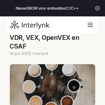
Nieuw
SBOM voor embedded C/C++
VDR, VEX, OpenVEX en 
CSAF
26 jun 2023
| Interlynk