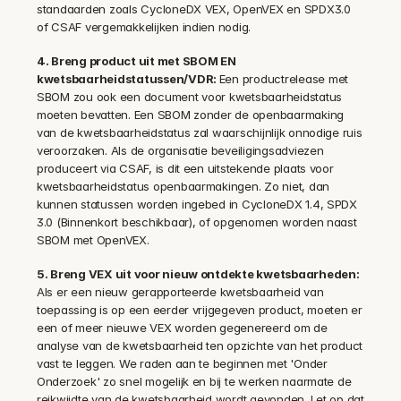
standaarden zoals CycloneDX VEX, OpenVEX en SPDX3.0 
of CSAF vergemakkelijken indien nodig.
4. Breng product uit met SBOM EN 
kwetsbaarheidstatussen/VDR: 
Een productrelease met 
SBOM zou ook een document voor kwetsbaarheidstatus 
moeten bevatten. Een SBOM zonder de openbaarmaking 
van de kwetsbaarheidstatus zal waarschijnlijk onnodige ruis 
veroorzaken. Als de organisatie beveiligingsadviezen 
produceert via CSAF, is dit een uitstekende plaats voor 
kwetsbaarheidstatus openbaarmakingen. Zo niet, dan 
kunnen statussen worden ingebed in CycloneDX 1.4, SPDX 
3.0 (Binnenkort beschikbaar), of opgenomen worden naast 
SBOM met OpenVEX.
5. Breng VEX uit voor nieuw ontdekte kwetsbaarheden: 
Als er een nieuw gerapporteerde kwetsbaarheid van 
toepassing is op een eerder vrijgegeven product, moeten er 
een of meer nieuwe VEX worden gegenereerd om de 
analyse van de kwetsbaarheid ten opzichte van het product 
vast te leggen. We raden aan te beginnen met 'Onder 
Onderzoek' zo snel mogelijk en bij te werken naarmate de 
reikwijdte van de kwetsbaarheid wordt gevonden. Let op dat 