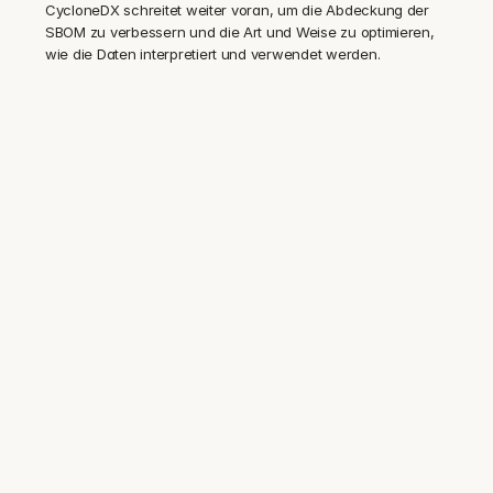
CycloneDX schreitet weiter voran, um die Abdeckung der 
SBOM zu verbessern und die Art und Weise zu optimieren, 
wie die Daten interpretiert und verwendet werden.
Vertraut von Sicherheits- und 
Compliance-Teams in 100+ 
regulierten Unternehmen
Audit-bereite 