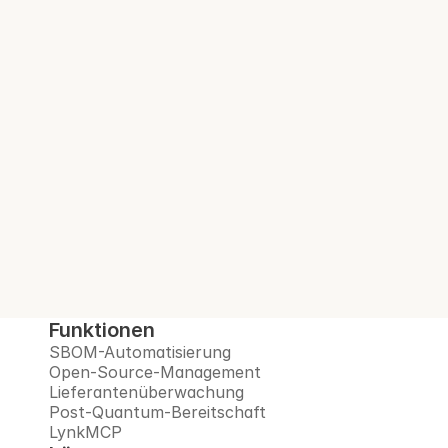
SBOM. Bei jedem 
Build.
Interlynk automatisiert SBOMs, verwaltet 
Open-Source-Risiken, überwacht 
Lieferanten und bereitet Sie auf das Post-
Quanten-Zeitalter vor – alles auf einer 
vertrauenswürdigen Plattform.
Demo buchen
Funktionen
SBOM-Automatisierung
Open-Source-Management
Lieferantenüberwachung
Post-Quantum-Bereitschaft
LynkMCP