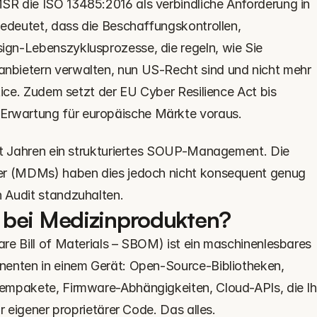
R die ISO 13485:2016 als verbindliche Anforderung in 
bedeutet, dass die Beschaffungskontrollen, 
gn-Lebenszyklusprozesse, die regeln, wie Sie 
bietern verwalten, nun US-Recht sind und nicht mehr 
tice. Zudem setzt der EU Cyber Resilience Act bis 
rwartung für europäische Märkte voraus.
it Jahren ein strukturiertes SOUP-Management. Die 
er (MDMs) haben dies jedoch nicht konsequent genug 
 Audit standzuhalten.
 bei Medizinprodukten?
re Bill of Materials – SBOM) ist ein maschinenlesbares 
nenten in einem Gerät: Open-Source-Bibliotheken, 
empakete, Firmware-Abhängigkeiten, Cloud-APIs, die Ihr
r eigener proprietärer Code. Das alles.