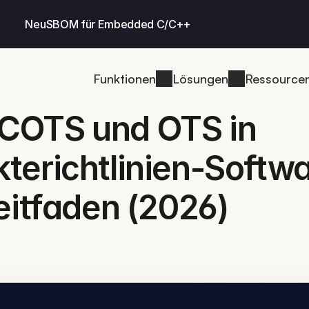
Neu
SBOM für Embedded C/C++
Funktionen
Lösungen
Ressource
COTS und OTS in 
erichtlinien-Softwar
eitfaden (2026)