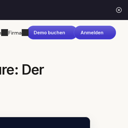
n
Firma
Demo buchen
Anmelden
e: Der 