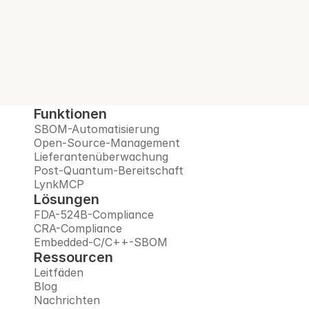
Lieferanten und bereitet Sie auf das Post-
Quanten-Zeitalter vor – alles auf einer 
vertrauenswürdigen Plattform.
Demo buchen
Funktionen
SBOM-Automatisierung
Open-Source-Management
Lieferantenüberwachung
Post-Quantum-Bereitschaft
LynkMCP
Lösungen
FDA-524B-Compliance
CRA-Compliance
Embedded-C/C++-SBOM
Ressourcen
Leitfäden
Blog
Nachrichten