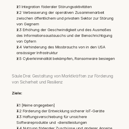
2.1 Integration föderaler Störungsaktivitäten
2.2 Verbesserung der operativen Zusammenarbeit 
zwischen öffentlichem und privatem Sektor zur Störung 
von Gegnern
2.3 Erhöhung der Geschwindigkeit und des Ausmaßes 
des Informationsaustauschs und der Benachrichtigung 
von Opfern
2.4 Verhinderung des Missbrauchs von in den USA 
ansässiger Infrastruktur
2.5 Cyberkriminalität bekämpfen, Ransomware besiegen
Säule Drei: Gestaltung von Marktkräften zur Förderung 
von Sicherheit und Resilienz
Ziele:
3.1 [Keine angegeben]
3.2 Förderung der Entwicklung sicherer IoT-Geräte
3.3 Haftungsverschiebung für unsichere 
Softwareprodukte und -dienstleistungen
3.4 Nutzung föderaler Zuschüsse und anderer Anreize 