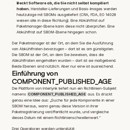
Deckt Software ab, die Sie nicht selbst kompiliert 
haben.
 Hersteller-Lieferungen und Basis-Images werden 
heutzutage mit SBOMs ausgeliefert (CRA, FDA, EO 14028 
weisen alle in diese Richtung). Eine Abkühlfrist auf 
Paketmanager-Ebene kann diese nicht überprüfen. Eine 
Abkühlfrist auf SBOM-Ebene hingegen schon.
Der Paketmanager ist der Ort, an dem Sie die Ausführung 
von Abkühlfristen 
bevorzugen
 – dort ist es am günstigsten. 
Die SBOM ist der Ort, an dem Sie 
beweisen
, dass die 
Abkühlfristen eingehalten wurden – dort ist sie maßgebend. 
Beide Ebenen sind nützlich. Aber nur eine ist ausreichend.
Einführung von 
COMPONENT_PUBLISHED_AGE
Die Plattform von Interlynk liefert nun ein Richtlinien-Subjekt 
namens 
COMPONENT_PUBLISHED_AGE
 aus. Es drückt 
genau eine Idee aus: „Suche für jede Komponente in einer 
SBOM heraus, wann genau diese Version in ihrer 
Paketregistrierung veröffentlicht wurde, und vergleiche 
dieses Datum mit einem Richtlinienschwellenwert.“
Drei Operatoren werden unterstützt: