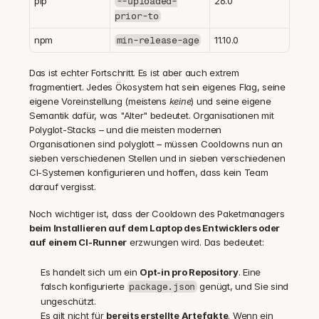
pip
26.0
--uploaded-
prior-to
npm
11.10.0
min-release-age
Das ist echter Fortschritt. Es ist aber auch extrem 
fragmentiert. Jedes Ökosystem hat sein eigenes Flag, seine 
eigene Voreinstellung (meistens 
keine
) und seine eigene 
Semantik dafür, was "Alter" bedeutet. Organisationen mit 
Polyglot-Stacks – und die meisten modernen 
Organisationen sind polyglott – müssen Cooldowns nun an 
sieben verschiedenen Stellen und in sieben verschiedenen 
CI-Systemen konfigurieren und hoffen, dass kein Team 
darauf vergisst.
Noch wichtiger ist, dass der Cooldown des Paketmanagers 
beim Installieren auf dem Laptop des Entwicklers oder 
auf einem CI-Runner
 erzwungen wird. Das bedeutet:
Es handelt sich um ein 
Opt-in pro Repository
. Eine 
falsch konfigurierte 
 genügt, und Sie sind 
package.json
ungeschützt.
Es gilt nicht für 
bereits erstellte Artefakte
. Wenn ein 