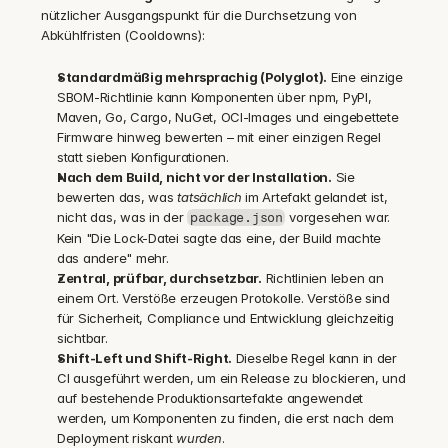
nützlicher Ausgangspunkt für die Durchsetzung von 
Abkühlfristen (Cooldowns):
Standardmäßig mehrsprachig (Polyglot).
 Eine einzige 
SBOM-Richtlinie kann Komponenten über npm, PyPI, 
Maven, Go, Cargo, NuGet, OCI-Images und eingebettete 
Firmware hinweg bewerten – mit einer einzigen Regel 
statt sieben Konfigurationen.
Nach dem Build, nicht vor der Installation.
 Sie 
bewerten das, was 
tatsächlich
 im Artefakt gelandet ist, 
nicht das, was in der 
 vorgesehen war. 
package.json
Kein "Die Lock-Datei sagte das eine, der Build machte 
das andere" mehr.
Zentral, prüfbar, durchsetzbar.
 Richtlinien leben an 
einem Ort. Verstöße erzeugen Protokolle. Verstöße sind 
für Sicherheit, Compliance und Entwicklung gleichzeitig 
sichtbar.
Shift-Left und Shift-Right.
 Dieselbe Regel kann in der 
CI ausgeführt werden, um ein Release zu blockieren, und 
auf bestehende Produktionsartefakte angewendet 
werden, um Komponenten zu finden, die erst nach dem 
Deployment riskant 
wurden
.