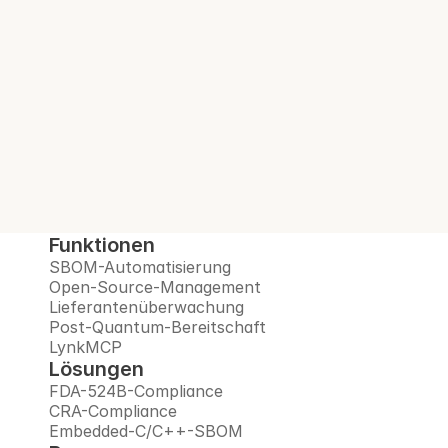
Build.
Interlynk automatisiert SBOMs, verwaltet 
Open-Source-Risiken, überwacht 
Lieferanten und bereitet Sie auf das Post-
Quanten-Zeitalter vor – alles auf einer 
vertrauenswürdigen Plattform.
Demo buchen
Funktionen
SBOM-Automatisierung
Open-Source-Management
Lieferantenüberwachung
Post-Quantum-Bereitschaft
LynkMCP
Lösungen
FDA-524B-Compliance
CRA-Compliance
Embedded-C/C++-SBOM