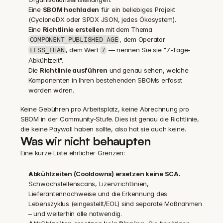
Eine 
SBOM hochladen
 für ein beliebiges Projekt 
(CycloneDX oder SPDX JSON, jedes Ökosystem).
Eine 
Richtlinie erstellen
 mit dem Thema 
, dem Operator 
COMPONENT_PUBLISHED_AGE
, dem Wert 
 — nennen Sie sie "7-Tage-
LESS_THAN
7
Abkühlzeit".
Die 
Richtlinie ausführen
 und genau sehen, welche 
Komponenten in Ihren bestehenden SBOMs erfasst 
worden wären.
Keine Gebühren pro Arbeitsplatz, keine Abrechnung pro 
SBOM in der Community-Stufe. Dies ist genau die Richtlinie, 
die keine Paywall haben sollte, also hat sie auch keine.
Was wir nicht behaupten
Eine kurze Liste ehrlicher Grenzen:
Abkühlzeiten (Cooldowns) ersetzen keine SCA.
Schwachstellenscans, Lizenzrichtlinien, 
Lieferantennachweise und die Erkennung des 
Lebenszyklus (eingestellt/EOL) sind separate Maßnahmen 
– und weiterhin alle notwendig.