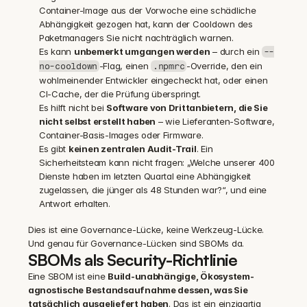
Container-Image aus der Vorwoche eine schädliche 
Abhängigkeit gezogen hat, kann der Cooldown des 
Paketmanagers Sie nicht nachträglich warnen.
Es kann 
unbemerkt umgangen werden
 – durch ein 
--
-Flag, einen 
-Override, den ein 
no-cooldown
.npmrc
wohlmeinender Entwickler eingecheckt hat, oder einen 
CI-Cache, der die Prüfung überspringt.
Es hilft nicht bei 
Software von Drittanbietern, die Sie 
nicht selbst erstellt haben
 – wie Lieferanten-Software, 
Container-Basis-Images oder Firmware.
Es gibt 
keinen zentralen Audit-Trail
. Ein 
Sicherheitsteam kann nicht fragen: „Welche unserer 400 
Dienste haben im letzten Quartal eine Abhängigkeit 
zugelassen, die jünger als 48 Stunden war?“, und eine 
Antwort erhalten.
Dies ist eine Governance-Lücke, keine Werkzeug-Lücke. 
Und genau für Governance-Lücken sind SBOMs da.
SBOMs als Security-Richtlinie
Eine SBOM ist eine 
Build-unabhängige, Ökosystem-
agnostische Bestandsaufnahme dessen, was Sie 
tatsächlich ausgeliefert haben
. Das ist ein einzigartig 