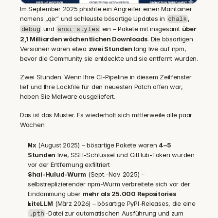
Im September 2025 phishte ein Angreifer einen Maintainer 
namens „qix“ und schleuste bösartige Updates in 
, 
chalk
 und 
 ein – Pakete mit insgesamt 
über 
debug
ansi-styles
2,1 Milliarden wöchentlichen Downloads
. Die bösartigen 
Versionen waren etwa 
zwei Stunden
 lang live auf npm, 
bevor die Community sie entdeckte und sie entfernt wurden.
Zwei Stunden. Wenn Ihre CI-Pipeline in diesem Zeitfenster 
lief und Ihre Lockfile für den neuesten Patch offen war, 
haben Sie Malware ausgeliefert.
Das ist das Muster. Es wiederholt sich mittlerweile alle paar 
Wochen:
Nx
 (August 2025) – bösartige Pakete waren 
4–5 
Stunden
 live, SSH-Schlüssel und GitHub-Token wurden 
vor der Entfernung exfiltriert
Shai-Hulud-Wurm
 (Sept.–Nov. 2025) – 
selbstreplizierender npm-Wurm verbreitete sich vor der 
Eindämmung über 
mehr als 25.000 Repositories
LiteLLM
 (März 2026) – bösartige PyPI-Releases, die eine 
-Datei zur automatischen Ausführung und zum 
.pth