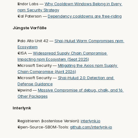
Endor Labs — 
Why Cooldown Windows Belong in Every 
npm Security Strategy
Cal Paterson — 
Dependency cooldowns are free-riding
Jüngste Vorfälle
Palo Alto Unit 42 — 
Shai-Hulud Worm Compromises npm 
Ecosystem
CISA — 
Widespread Supply Chain Compromise 
Impacting npm Ecosystem (Sept 2025)
Microsoft Security — 
Mitigating the Axios npm Supply 
Chain Compromise (April 2026)
Microsoft Security — 
Shai-Hulud 2.0: Detection and 
Defense Guidance
Upwind — 
Massive Compromise of debug, chalk, and 16 
Other Packages
Interlynk
Registrieren (kostenlose Version): 
interlynk.io
Open-Source-SBOM-Tools: 
github.com/interlynk-io