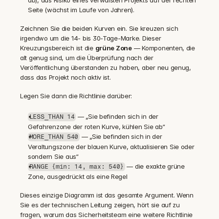
ab), das Risiko eines verwaisten Projekts auf der rechten 
Seite (wächst im Laufe von Jahren).
Zeichnen Sie die beiden Kurven ein. Sie kreuzen sich 
irgendwo um die 14- bis 30-Tage-Marke. Dieser 
Kreuzungsbereich ist die 
grüne Zone
 — Komponenten, die 
alt genug sind, um die Überprüfung nach der 
Veröffentlichung überstanden zu haben, aber neu genug, 
dass das Projekt noch aktiv ist.
Legen Sie dann die Richtlinie darüber:
 — „Sie befinden sich in der 
LESS_THAN 14
Gefahrenzone der roten Kurve, kühlen Sie ab“
 — „Sie befinden sich in der 
MORE_THAN 540
Veraltungszone der blauen Kurve, aktualisieren Sie oder 
sondern Sie aus“
 — die exakte grüne 
RANGE {min: 14, max: 540}
Zone, ausgedrückt als eine Regel
Dieses einzige Diagramm ist das gesamte Argument. Wenn 
Sie es der technischen Leitung zeigen, hört sie auf zu 
fragen, warum das Sicherheitsteam eine weitere Richtlinie 