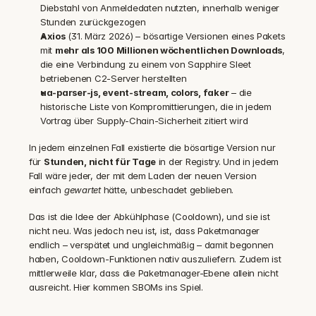
Diebstahl von Anmeldedaten nutzten, innerhalb weniger 
Stunden zurückgezogen
Axios
 (31. März 2026) – bösartige Versionen eines Pakets 
mit 
mehr als 100 Millionen wöchentlichen Downloads
, 
die eine Verbindung zu einem von Sapphire Sleet 
betriebenen C2-Server herstellten
ua-parser-js, event-stream, colors, faker
 – die 
historische Liste von Kompromittierungen, die in jedem 
Vortrag über Supply-Chain-Sicherheit zitiert wird
In jedem einzelnen Fall existierte die bösartige Version nur 
für 
Stunden, nicht für Tage
 in der Registry. Und in jedem 
Fall wäre jeder, der mit dem Laden der neuen Version 
einfach 
gewartet
 hätte, unbeschadet geblieben.
Das ist die Idee der Abkühlphase (Cooldown), und sie ist 
nicht neu. Was jedoch neu ist, ist, dass Paketmanager 
endlich – verspätet und ungleichmäßig – damit begonnen 
haben, Cooldown-Funktionen nativ auszuliefern. Zudem ist 
mittlerweile klar, dass die Paketmanager-Ebene allein nicht 
ausreicht. Hier kommen SBOMs ins Spiel.