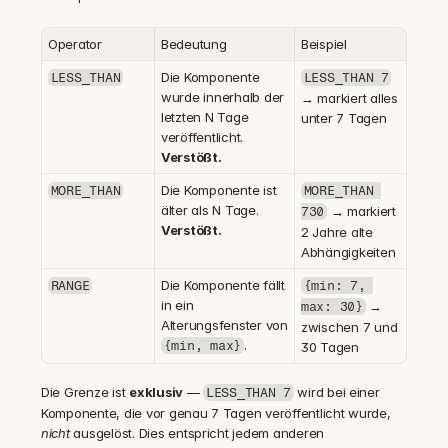
Operator
Bedeutung
Beispiel
Die Komponente 
LESS_THAN
LESS_THAN 7
wurde innerhalb der 
→ markiert alles 
letzten N Tage 
unter 7 Tagen
veröffentlicht. 
Verstößt.
Die Komponente ist 
MORE_THAN
MORE_THAN 
älter als N Tage. 
 → markiert 
730
Verstößt.
2 Jahre alte 
Abhängigkeiten
Die Komponente fällt 
RANGE
{min: 7, 
in ein 
 → 
max: 30}
Alterungsfenster von 
zwischen 7 und 
.
{min, max}
30 Tagen
Die Grenze ist 
exklusiv
 — 
 wird bei einer 
LESS_THAN 7
Komponente, die vor genau 7 Tagen veröffentlicht wurde, 
nicht
 ausgelöst. Dies entspricht jedem anderen 