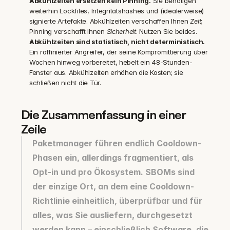
Abkühlzeiten ersetzen kein Pinning.
 Sie benötigen 
weiterhin Lockfiles, Integritätshashes und (idealerweise) 
signierte Artefakte. Abkühlzeiten verschaffen Ihnen 
Zeit
; 
Pinning verschafft Ihnen 
Sicherheit
. Nutzen Sie beides.
Abkühlzeiten sind statistisch, nicht deterministisch.
Ein raffinierter Angreifer, der seine Kompromittierung über 
Wochen hinweg vorbereitet, hebelt ein 48-Stunden-
Fenster aus. Abkühlzeiten erhöhen die Kosten; sie 
schließen nicht die Tür.
Die Zusammenfassung in einer 
Zeile
Paketmanager führen endlich Cooldown-
Phasen ein, allerdings fragmentiert, als 
Opt-in und pro Ökosystem. SBOMs sind 
der einzige Ort, an dem eine Cooldown-
Richtlinie einheitlich, überprüfbar und für 
alles, was Sie ausliefern, durchgesetzt 
werden kann – einschließlich Software, die 