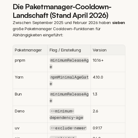
Die Paketmanager-Cooldown-
Landschaft (Stand April 2026)
Zwischen September 2025 und Februar 2026 haben 
sieben
große Paketmanager Cooldown-Funktionen für 
Abhängigkeiten eingeführt:
Paketmanager
Flag / Einstellung
Version
pnpm
10.16+
minimumReleaseAg
e
Yarn
4.10.0
npmMinimalAgeGat
e
Bun
1.3
minimumReleaseAg
e
Deno
2.6
--minimum-
dependency-age
uv
0.9.17
--exclude-newer