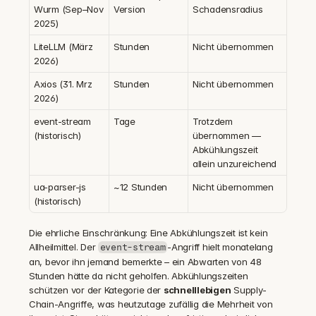
Wurm (Sep–Nov 
Version
Schadensradius
2025)
LiteLLM (März 
Stunden
Nicht übernommen
2026)
Axios (31. Mrz 
Stunden
Nicht übernommen
2026)
event-stream 
Tage
Trotzdem 
(historisch)
übernommen — 
Abkühlungszeit 
allein unzureichend
ua-parser-js 
~12 Stunden
Nicht übernommen
(historisch)
Die ehrliche Einschränkung: Eine Abkühlungszeit ist kein 
Allheilmittel. Der 
-Angriff hielt monatelang 
event-stream
an, bevor ihn jemand bemerkte – ein Abwarten von 48 
Stunden hätte da nicht geholfen. Abkühlungszeiten 
schützen vor der Kategorie der 
schnelllebigen
 Supply-
Chain-Angriffe, was heutzutage zufällig die Mehrheit von 