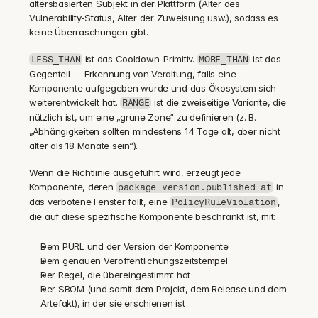
altersbasierten Subjekt in der Plattform (Alter des 
Vulnerability-Status, Alter der Zuweisung usw.), sodass es 
keine Überraschungen gibt.
 ist das Cooldown-Primitiv. 
 ist das 
LESS_THAN
MORE_THAN
Gegenteil — Erkennung von Veraltung, falls eine 
Komponente aufgegeben wurde und das Ökosystem sich 
weiterentwickelt hat. 
 ist die zweiseitige Variante, die 
RANGE
nützlich ist, um eine „grüne Zone“ zu definieren (z. B. 
„Abhängigkeiten sollten mindestens 14 Tage alt, aber nicht 
älter als 18 Monate sein“).
Wenn die Richtlinie ausgeführt wird, erzeugt jede 
Komponente, deren 
 in 
package_version.published_at
das verbotene Fenster fällt, eine 
, 
PolicyRuleViolation
die auf diese spezifische Komponente beschränkt ist, mit:
Dem PURL und der Version der Komponente
Dem genauen Veröffentlichungszeitstempel
Der Regel, die übereingestimmt hat
Der SBOM (und somit dem Projekt, dem Release und dem 
Artefakt), in der sie erschienen ist