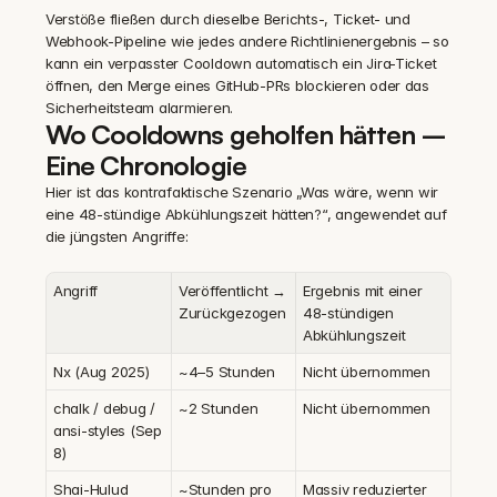
Verstöße fließen durch dieselbe Berichts-, Ticket- und 
Webhook-Pipeline wie jedes andere Richtlinienergebnis – so 
kann ein verpasster Cooldown automatisch ein Jira-Ticket 
öffnen, den Merge eines GitHub-PRs blockieren oder das 
Sicherheitsteam alarmieren.
Wo Cooldowns geholfen hätten – 
Eine Chronologie
Hier ist das kontrafaktische Szenario „Was wäre, wenn wir 
eine 48-stündige Abkühlungszeit hätten?“, angewendet auf 
die jüngsten Angriffe:
Angriff
Veröffentlicht → 
Ergebnis mit einer 
Zurückgezogen
48-stündigen 
Abkühlungszeit
Nx (Aug 2025)
~4–5 Stunden
Nicht übernommen
chalk / debug / 
~2 Stunden
Nicht übernommen
ansi-styles (Sep 
8)
Shai-Hulud 
~Stunden pro 
Massiv reduzierter 