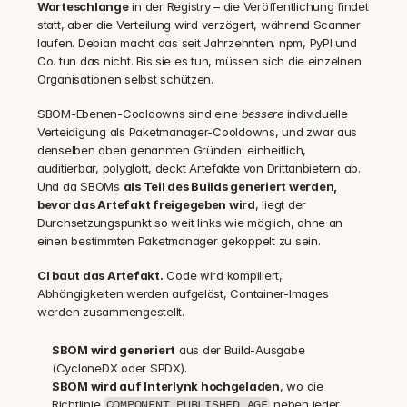
Warteschlange
 in der Registry – die Veröffentlichung findet 
statt, aber die Verteilung wird verzögert, während Scanner 
laufen. Debian macht das seit Jahrzehnten. npm, PyPI und 
Co. tun das nicht. Bis sie es tun, müssen sich die einzelnen 
Organisationen selbst schützen.
SBOM-Ebenen-Cooldowns sind eine 
bessere
 individuelle 
Verteidigung als Paketmanager-Cooldowns, und zwar aus 
denselben oben genannten Gründen: einheitlich, 
auditierbar, polyglott, deckt Artefakte von Drittanbietern ab. 
Und da SBOMs 
als Teil des Builds generiert werden, 
bevor das Artefakt freigegeben wird
, liegt der 
Durchsetzungspunkt so weit links wie möglich, ohne an 
einen bestimmten Paketmanager gekoppelt zu sein.
CI baut das Artefakt.
 Code wird kompiliert, 
Abhängigkeiten werden aufgelöst, Container-Images 
werden zusammengestellt.
SBOM wird generiert
 aus der Build-Ausgabe 
(CycloneDX oder SPDX).
SBOM wird auf Interlynk hochgeladen
, wo die 
Richtlinie 
 neben jeder 
COMPONENT_PUBLISHED_AGE