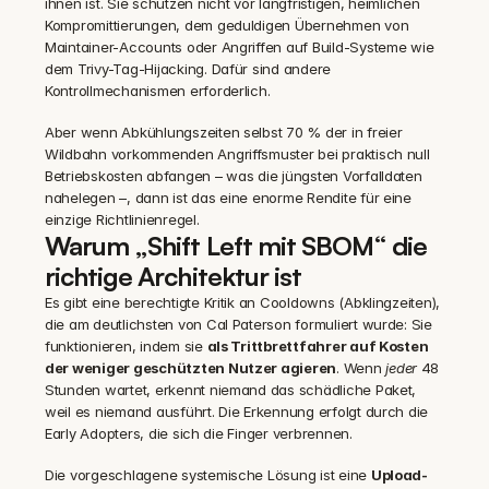
ihnen ist. Sie schützen nicht vor langfristigen, heimlichen 
Kompromittierungen, dem geduldigen Übernehmen von 
Maintainer-Accounts oder Angriffen auf Build-Systeme wie 
dem Trivy-Tag-Hijacking. Dafür sind andere 
Kontrollmechanismen erforderlich.
Aber wenn Abkühlungszeiten selbst 70 % der in freier 
Wildbahn vorkommenden Angriffsmuster bei praktisch null 
Betriebskosten abfangen – was die jüngsten Vorfalldaten 
nahelegen –, dann ist das eine enorme Rendite für eine 
einzige Richtlinienregel.
Warum „Shift Left mit SBOM“ die 
richtige Architektur ist
Es gibt eine berechtigte Kritik an Cooldowns (Abklingzeiten), 
die am deutlichsten von Cal Paterson formuliert wurde: Sie 
funktionieren, indem sie 
als Trittbrettfahrer auf Kosten 
der weniger geschützten Nutzer agieren
. Wenn 
jeder
 48 
Stunden wartet, erkennt niemand das schädliche Paket, 
weil es niemand ausführt. Die Erkennung erfolgt durch die 
Early Adopters, die sich die Finger verbrennen.
Die vorgeschlagene systemische Lösung ist eine 
Upload-