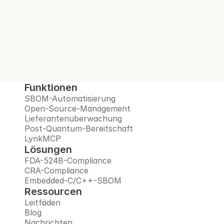
Open-Source-Risiken, überwacht 
Lieferanten und bereitet Sie auf das Post-
Quanten-Zeitalter vor – alles auf einer 
vertrauenswürdigen Plattform.
Demo buchen
Funktionen
SBOM-Automatisierung
Open-Source-Management
Lieferantenüberwachung
Post-Quantum-Bereitschaft
LynkMCP
Lösungen
FDA-524B-Compliance
CRA-Compliance
Embedded-C/C++-SBOM
Ressourcen
Leitfäden
Blog
Nachrichten