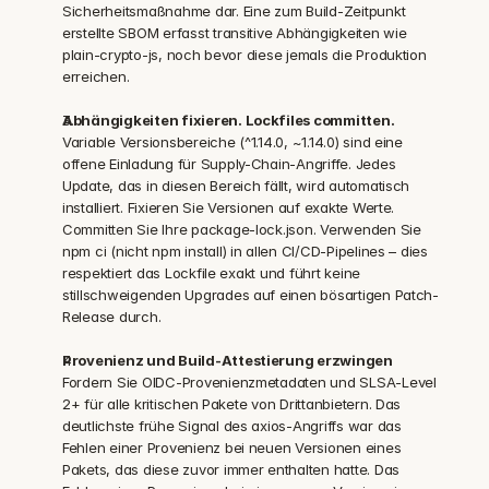
Sicherheitsmaßnahme dar. Eine zum Build-Zeitpunkt 
erstellte SBOM erfasst transitive Abhängigkeiten wie 
plain-crypto-js, noch bevor diese jemals die Produktion 
erreichen.
Abhängigkeiten fixieren. Lockfiles committen.
Variable Versionsbereiche (^1.14.0, ~1.14.0) sind eine 
offene Einladung für Supply-Chain-Angriffe. Jedes 
Update, das in diesen Bereich fällt, wird automatisch 
installiert. Fixieren Sie Versionen auf exakte Werte. 
Committen Sie Ihre package-lock.json. Verwenden Sie 
npm ci (nicht npm install) in allen CI/CD-Pipelines – dies 
respektiert das Lockfile exakt und führt keine 
stillschweigenden Upgrades auf einen bösartigen Patch-
Release durch.
Provenienz und Build-Attestierung erzwingen
Fordern Sie OIDC-Provenienzmetadaten und SLSA-Level 
2+ für alle kritischen Pakete von Drittanbietern. Das 
deutlichste frühe Signal des axios-Angriffs war das 
Fehlen einer Provenienz bei neuen Versionen eines 
Pakets, das diese zuvor immer enthalten hatte. Das 