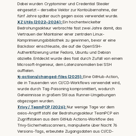
Dabei wurden Cryptominer und Credential Stealer 
eingesetzt – derselbe Vektor zur Kontoübernahme, der 
fünf Jahre später auch gegen axios verwendet wurde.
XZ Utils (2022–2024): 
Ein hochentwickelter 
Bedrohungsakteur verbrachte fast zwei Jahre damit, das 
Vertrauen der Maintainer einer zentralen Linux-
Komprimierungsbibliothek zu gewinnen, bevor er eine 
Backdoor einschleuste, die auf die OpenSSH-
Authentifizierung unter Fedora, Ubuntu und Debian 
abzielte. Entdeckt wurde dies fast durch Zufall von einem 
Microsoft-Ingenieur, dem Latenzanomalien bei SSH 
auffielen.
tj-actions/changed-files (2025): 
Eine GitHub-Action, 
die in Tausenden von CI/CD-Workflows verwendet wird, 
wurde durch Tag-Poisoning kompromittiert, wodurch 
Geheimnisse in großem Stil aus Runner-Umgebungen 
abgezogen wurden.
Trivy / TeamPCP (2026): 
Nur wenige Tage vor dem 
axios-Angriff stahl der Bedrohungsakteur TeamPCP ein 
Zugriffstoken aus dem GitHub Actions-Workflow des 
Trivy-Sicherheitsscanners, manipulierte über Nacht 76 
Versions-Tags, erbeutete Zugangsdaten aus CI/CD-