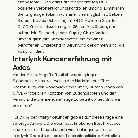
ermöglichte – und damit alle eingerichteten OIDC-
basierten Veröffentlichungskontrollen umging. Eliminieren 
Sie langlebige Token, wo immer dies möglich ist. Setzen 
Sie auf Trusted Publishing mit OIDC. Rotieren Sie alle 
CI/CD-Geheimnisse in regelmäßigen Abständen, und 
behandeln Sie nach jedem Supply-Chain-Vorfall 
unverzüglich alle Anmeldedaten, die mit einer 
betroffenen Umgebung in Berührung gekommen sind, als 
kompromittiert.
Interlynk Kundenerfahrung mit 
Axios
Als der Axios-Angriff öffentlich wurde, gingen 
Sicherheitsteams weltweit in den Notfallmodus über: 
Überprüfung von Abhängigkeitsbäumen, Durchsuchen von 
CI/CD-Protokollen, Rotation von Zugangsdaten und der 
Versuch, die brennendste Frage zu beantworten: Sind wir 
betroffen?
Für 77 % der Interlynk-Kunden gab es auf diese Frage eine 
sofortige Antwort. Die oben beschriebenen Best Practices 
sind keine rein theoretischen Empfehlungen auf einer 
Interlynk-Checkliste – es sind operationalisierte Kontrollen, 