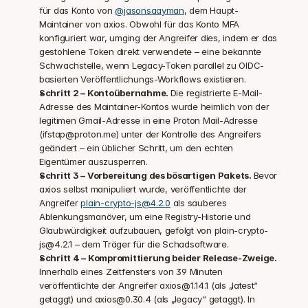
für das Konto von 
@jasonsaayman
, dem Haupt-
Maintainer von axios. Obwohl für das Konto MFA 
konfiguriert war, umging der Angreifer dies, indem er das 
gestohlene Token direkt verwendete – eine bekannte 
Schwachstelle, wenn Legacy-Token parallel zu OIDC-
basierten Veröffentlichungs-Workflows existieren.
Schritt 2 – Kontoübernahme. 
Die registrierte E-Mail-
Adresse des Maintainer-Kontos wurde heimlich von der 
legitimen Gmail-Adresse in eine Proton Mail-Adresse 
(ifstap@proton.me) unter der Kontrolle des Angreifers 
geändert – ein üblicher Schritt, um den echten 
Eigentümer auszusperren.
Schritt 3 – Vorbereitung des bösartigen Pakets. 
Bevor 
axios selbst manipuliert wurde, veröffentlichte der 
Angreifer 
plain-crypto-js@4.2.0
 als sauberes 
Ablenkungsmanöver, um eine Registry-Historie und 
Glaubwürdigkeit aufzubauen, gefolgt von plain-crypto-
js@4.2.1 – dem Träger für die Schadsoftware.
Schritt 4 – Kompromittierung beider Release-Zweige. 
Innerhalb eines Zeitfensters von 39 Minuten 
veröffentlichte der Angreifer axios@1.14.1 (als „latest“ 
getaggt) und axios@0.30.4 (als „legacy“ getaggt). In 