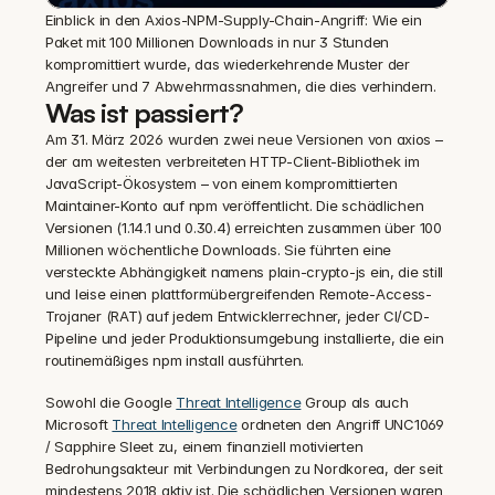
Einblick in den Axios-NPM-Supply-Chain-Angriff: Wie ein 
Paket mit 100 Millionen Downloads in nur 3 Stunden 
kompromittiert wurde, das wiederkehrende Muster der 
Angreifer und 7 Abwehrmassnahmen, die dies verhindern.
Was ist passiert?
Am 31. März 2026 wurden zwei neue Versionen von axios – 
der am weitesten verbreiteten HTTP-Client-Bibliothek im 
JavaScript-Ökosystem – von einem kompromittierten 
Maintainer-Konto auf npm veröffentlicht. Die schädlichen 
Versionen (1.14.1 und 0.30.4) erreichten zusammen über 100 
Millionen wöchentliche Downloads. Sie führten eine 
versteckte Abhängigkeit namens plain-crypto-js ein, die still 
und leise einen plattformübergreifenden Remote-Access-
Trojaner (RAT) auf jedem Entwicklerrechner, jeder CI/CD-
Pipeline und jeder Produktionsumgebung installierte, die ein 
routinemäßiges npm install ausführten.
Sowohl die Google 
Threat Intelligence
 Group als auch 
Microsoft 
Threat Intelligence
 ordneten den Angriff UNC1069 
/ Sapphire Sleet zu, einem finanziell motivierten 
Bedrohungsakteur mit Verbindungen zu Nordkorea, der seit 
mindestens 2018 aktiv ist. Die schädlichen Versionen waren 