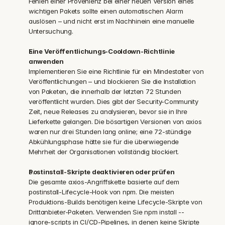
Fehlen einer Provenienz bei einer neuen Version eines 
wichtigen Pakets sollte einen automatischen Alarm 
auslösen – und nicht erst im Nachhinein eine manuelle 
Untersuchung.
Eine Veröffentlichungs-Cooldown-Richtlinie 
anwenden
Implementieren Sie eine Richtlinie für ein Mindestalter von 
Veröffentlichungen – und blockieren Sie die Installation 
von Paketen, die innerhalb der letzten 72 Stunden 
veröffentlicht wurden. Dies gibt der Security-Community 
Zeit, neue Releases zu analysieren, bevor sie in Ihre 
Lieferkette gelangen. Die bösartigen Versionen von axios 
waren nur drei Stunden lang online; eine 72-stündige 
Abkühlungsphase hätte sie für die überwiegende 
Mehrheit der Organisationen vollständig blockiert.
Postinstall-Skripte deaktivieren oder prüfen
Die gesamte axios-Angriffskette basierte auf dem 
postinstall-Lifecycle-Hook von npm. Die meisten 
Produktions-Builds benötigen keine Lifecycle-Skripte von 
Drittanbieter-Paketen. Verwenden Sie npm install --
ignore-scripts in CI/CD-Pipelines, in denen keine Skripte 