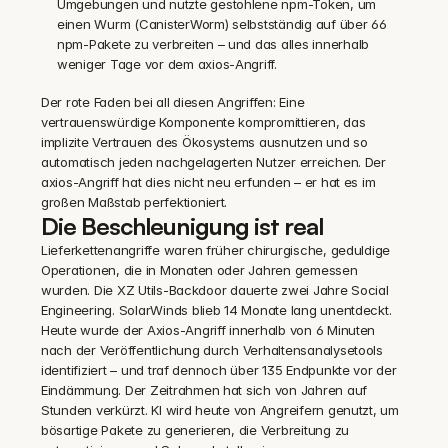
Umgebungen und nutzte gestohlene npm-Token, um 
einen Wurm (CanisterWorm) selbstständig auf über 66 
npm-Pakete zu verbreiten – und das alles innerhalb 
weniger Tage vor dem axios-Angriff.
Der rote Faden bei all diesen Angriffen: Eine 
vertrauenswürdige Komponente kompromittieren, das 
implizite Vertrauen des Ökosystems ausnutzen und so 
automatisch jeden nachgelagerten Nutzer erreichen. Der 
axios-Angriff hat dies nicht neu erfunden – er hat es im 
großen Maßstab perfektioniert.
Die Beschleunigung ist real
Lieferkettenangriffe waren früher chirurgische, geduldige 
Operationen, die in Monaten oder Jahren gemessen 
wurden. Die XZ Utils-Backdoor dauerte zwei Jahre Social 
Engineering. SolarWinds blieb 14 Monate lang unentdeckt. 
Heute wurde der Axios-Angriff innerhalb von 6 Minuten 
nach der Veröffentlichung durch Verhaltensanalysetools 
identifiziert – und traf dennoch über 135 Endpunkte vor der 
Eindämmung. Der Zeitrahmen hat sich von Jahren auf 
Stunden verkürzt. KI wird heute von Angreifern genutzt, um 
bösartige Pakete zu generieren, die Verbreitung zu 