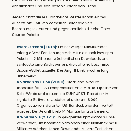
Der axios-Angriff ist der jüngste Datenpunkt in einem lang 
anhaltenden und sich beschleunigenden Trend.
Jeder Schritt dieses Handbuchs wurde schon einmal 
ausgeführt – oft von derselben Kategorie von 
Bedrohungsakteuren und gegen ähnlich kritische Open-
Source-Pakete:
event-stream (2018): 
Ein böswilliger Mitwirkender 
erlangte Veröffentlichungsrechte für ein inaktives npm-
Paket mit 2 Millionen wöchentlichen Downloads und 
schleuste eine Backdoor ein, die auf eine bestimmte 
Bitcoin-Wallet abzielte. Der Angriff blieb wochenlang 
unbemerkt.
SolarWinds Orion (2020): 
Staatliche Akteure 
(Nobelium/APT29) kompromittierten die Build-Pipeline von 
SolarWinds und bauten die SUNBURST-Backdoor in 
signierte Software-Updates ein, die an 18.000 
Organisationen, darunter US-Bundesbehörden, verteilt 
wurden. Der Angriff blieb 14 Monate lang unbemerkt.
ua-parser-js (2021): 
Ein gekapertes npm-Konto wurde 
verwendet, um bösartige Versionen einer Bibliothek mit 8 
Millionen wöchentlichen Downloads zu veröffentlichen. 