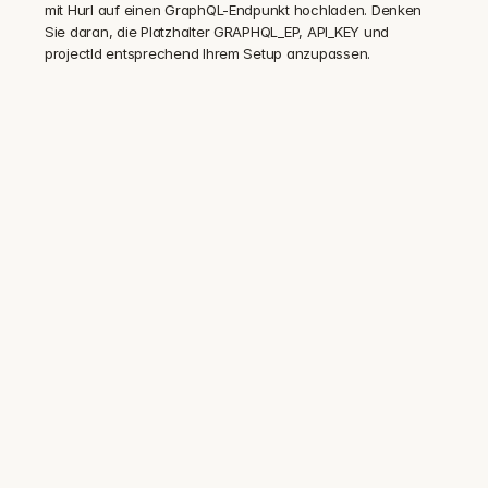
mit Hurl auf einen GraphQL-Endpunkt hochladen. Denken 
Sie daran, die Platzhalter GRAPHQL_EP, API_KEY und 
projectId entsprechend Ihrem Setup anzupassen.
Vertraut von Sicherheits- und 
Compliance-Teams in 100+ 
regulierten Unternehmen
Audit-bereite 