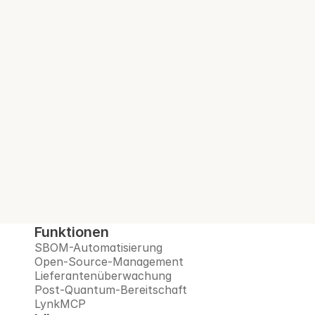
SBOM. Bei jedem 
Build.
Interlynk automatisiert SBOMs, verwaltet 
Open-Source-Risiken, überwacht 
Lieferanten und bereitet Sie auf das Post-
Quanten-Zeitalter vor – alles auf einer 
vertrauenswürdigen Plattform.
Demo buchen
Funktionen
SBOM-Automatisierung
Open-Source-Management
Lieferantenüberwachung
Post-Quantum-Bereitschaft
LynkMCP