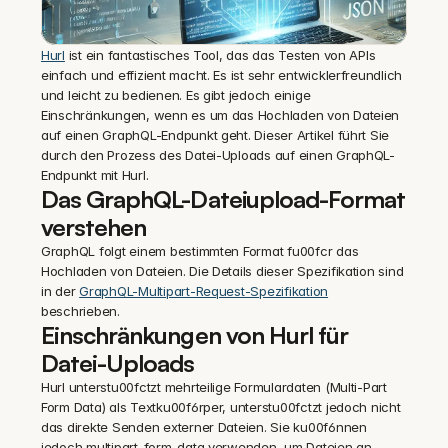
Hurl
 ist ein fantastisches Tool, das das Testen von APIs 
einfach und effizient macht. Es ist sehr entwicklerfreundlich 
und leicht zu bedienen. Es gibt jedoch einige 
Einschränkungen, wenn es um das Hochladen von Dateien 
auf einen GraphQL-Endpunkt geht. Dieser Artikel führt Sie 
durch den Prozess des Datei-Uploads auf einen GraphQL-
Endpunkt mit Hurl.
Das GraphQL-Dateiupload-Format 
verstehen
GraphQL folgt einem bestimmten Format fu00fcr das 
Hochladen von Dateien. Die Details dieser Spezifikation sind 
in der 
GraphQL-Multipart-Request-Spezifikation
beschrieben.
Einschränkungen von Hurl für 
Datei-Uploads
Hurl unterstu00fctzt mehrteilige Formulardaten (Multi-Part 
Form Data) als Textku00f6rper, unterstu00fctzt jedoch nicht 
das direkte Senden externer Dateien. Sie ku00f6nnen 
jedoch multipart-form-data verwenden, um Dateien an 