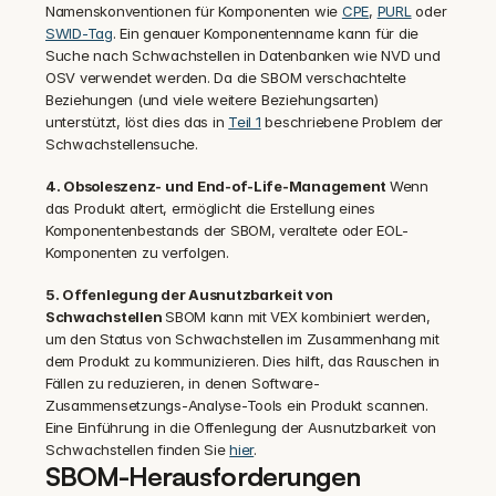
Namenskonventionen für Komponenten wie 
CPE
, 
PURL
 oder 
SWID-Tag
. Ein genauer Komponentenname kann für die 
Suche nach Schwachstellen in Datenbanken wie NVD und 
OSV verwendet werden. Da die SBOM verschachtelte 
Beziehungen (und viele weitere Beziehungsarten) 
unterstützt, löst dies das in 
Teil 1
 beschriebene Problem der 
Schwachstellensuche.
4. Obsoleszenz- und End-of-Life-Management 
Wenn 
das Produkt altert, ermöglicht die Erstellung eines 
Komponentenbestands der SBOM, veraltete oder EOL-
Komponenten zu verfolgen.
5. Offenlegung der Ausnutzbarkeit von 
Schwachstellen 
SBOM kann mit VEX kombiniert werden, 
um den Status von Schwachstellen im Zusammenhang mit 
dem Produkt zu kommunizieren. Dies hilft, das Rauschen in 
Fällen zu reduzieren, in denen Software-
Zusammensetzungs-Analyse-Tools ein Produkt scannen. 
Eine Einführung in die Offenlegung der Ausnutzbarkeit von 
Schwachstellen finden Sie 
hier
.
SBOM-Herausforderungen