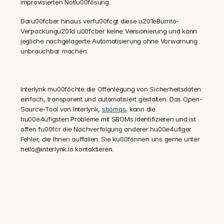
improvisierten Notlu00f6sung.
Daru00fcber hinaus verfu00fcgt diese u201eBurrito-
Verpackungu201d u00fcber keine Versionierung und kann 
jegliche nachgelagerte Automatisierung ohne Vorwarnung 
unbrauchbar machen.
Interlynk mu00f6chte die Offenlegung von Sicherheitsdaten 
einfach, transparent und automatisiert gestalten. Das Open-
Source-Tool von Interlynk, 
sbomqs
, kann die 
hu00e4ufigsten Probleme mit SBOMs identifizieren und ist 
offen fu00fcr die Nachverfolgung anderer hu00e4ufiger 
Fehler, die Ihnen auffallen. Sie ku00f6nnen uns gerne unter 
hello@interlynk.io kontaktieren.