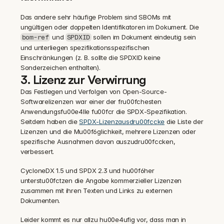
Das andere sehr häufige Problem sind SBOMs mit 
ungültigen oder doppelten Identifikatoren im Dokument. Die 
 und 
 sollen im Dokument eindeutig sein 
bom-ref
SPDXID
und unterliegen spezifikationsspezifischen 
Einschränkungen (z. B. sollte die SPDXID keine 
Sonderzeichen enthalten).
3. Lizenz zur Verwirrung
Das Festlegen und Verfolgen von Open-Source-
Softwarelizenzen war einer der fru00fchesten 
Anwendungsfu00e4lle fu00fcr die SPDX-Spezifikation. 
Seitdem haben die 
SPDX-Lizenzausdru00fccke
 die Liste der 
Lizenzen und die Mu00f6glichkeit, mehrere Lizenzen oder 
spezifische Ausnahmen davon auszudru00fccken, 
verbessert.
CycloneDX 1.5 und SPDX 2.3 und hu00f6her 
unterstu00fctzen die Angabe kommerzieller Lizenzen 
zusammen mit ihren Texten und Links zu externen 
Dokumenten.
Leider kommt es nur allzu hu00e4ufig vor, dass man in 