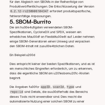
für den Abgleich von SBOMs in der Reihenfolge von 
Produktveröffentlichungen. Die Entschlüsselung der Version 
 erfordert produktspezifische, 
6.2.12-rc230906104347
fehleranfällige Anpassungen.
5. SBOM-Burrito
Die am hu00e4ufigsten verwendeten SBOM-
Spezifikationen, CycloneDX und SPDX, weisen ein 
erhebliches Mau00df an Flexibilitu00e4t auf. Leider nehmen 
einige SBOM-Generatoren einen Umweg und verpacken 
den SBOM-Inhalt mit zusu00e4tzlichen Daten.
Ein Beispiel:u200d
Dies entspricht keiner der beiden Spezifikationen, und es ist 
ein menschliches Eingreifen erforderlich, um zu erkennen, 
dass die eigentliche SBOM am u201esbomu201c-Knoten 
beginnt.
Die Angaben fu00fcr 
, 
, 
 und 
appID
scanId
type
 sind Details, die auu00dferhalb des Bereichs 
repo:id
dieses Tools nicht anwendbar sind. Dies macht die 
automatisierte Nutzung einer solchen SBOM zu einer 