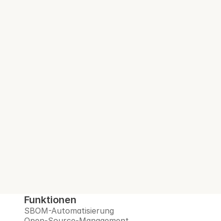
Compliance-Teams in 100+ 
regulierten Unternehmen
Audit-bereite 
SBOM. Bei jedem 
Build.
Interlynk automatisiert SBOMs, verwaltet 
Open-Source-Risiken, überwacht 
Lieferanten und bereitet Sie auf das Post-
Quanten-Zeitalter vor – alles auf einer 
vertrauenswürdigen Plattform.
Demo buchen
Funktionen
SBOM-Automatisierung
Open-Source-Management