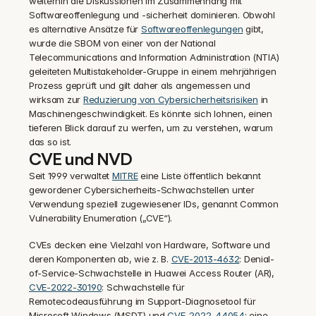
weiterhin die Diskussionen im Zusammenhang mit 
Softwareoffenlegung und -sicherheit dominieren. Obwohl 
es alternative Ansätze für 
Softwareoffenlegungen
 gibt, 
wurde die SBOM von einer von der National 
Telecommunications and Information Administration (NTIA) 
geleiteten Multistakeholder-Gruppe in einem mehrjährigen 
Prozess geprüft und gilt daher als angemessen und 
wirksam zur 
Reduzierung von Cybersicherheitsrisiken
 in 
Maschinengeschwindigkeit. Es könnte sich lohnen, einen 
tieferen Blick darauf zu werfen, um zu verstehen, warum 
das so ist.
CVE und NVD
Seit 1999 verwaltet 
MITRE
 eine Liste öffentlich bekannt 
gewordener Cybersicherheits-Schwachstellen unter 
Verwendung speziell zugewiesener IDs, genannt Common 
Vulnerability Enumeration („CVE“).
CVEs decken eine Vielzahl von Hardware, Software und 
deren Komponenten ab, wie z. B. 
CVE-2013-4632
: Denial-
of-Service-Schwachstelle in Huawei Access Router (AR), 
CVE-2022-30190
: Schwachstelle für 
Remotecodeausführung im Support-Diagnosetool für 
Microsoft Windows (MSDT) und
 CVE-2022-44054
: eine 