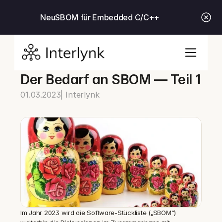
Neu
SBOM für Embedded C/C++
Der Bedarf an SBOM — Teil 1
01.03.2023
| Interlynk
Im Jahr 2023 wird die Software-Stückliste („SBOM“) 