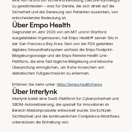
eine von Grund auf sichere Entwicklung (Secure-by-Design) 
zu gewährleisten – was für Geräte, die sich direkt auf die 
Sicherheit und die Genesung von Patienten auswirken, von 
entscheidender Bedeutung ist.
Über Empo Health
Gegründet im Jahr 2020 von am MIT und in Stanford 
ausgebildeten Ingenieuren, hat Empo Health® seinen Sitz in 
der San Francisco Bay Area. Sein von der FDA gelistetes 
digitales Gesundheitssystem umfasst die Empo Footprint-
Bildgebungswaage und die Empo Remote Health Link-
Plattform, die eine fast tägliche Bildgebung und klinische 
Überprüfung ermöglichen, um frühe Anzeichen von 
diabetischen Fußgeschwüren zu erkennen.
Erfahren Sie mehr unter: 
https://empo.health/news
Über Interlynk
Interlynk bietet eine SaaS-Plattform für Cybersicherheit und 
SBOM-Automatisierung, die speziell für Innovatoren im 
Bereich Medizinprodukte entwickelt wurde. Die Echtzeit-
Sichtbarkeit und die kontinuierlichen Compliance-Workflows 
unterstützen die Einhaltung von: