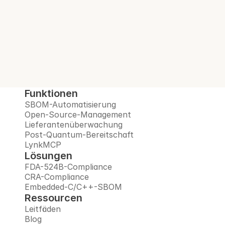
Open-Source-Risiken, überwacht 
Lieferanten und bereitet Sie auf das Post-
Quanten-Zeitalter vor – alles auf einer 
vertrauenswürdigen Plattform.
Demo buchen
Funktionen
SBOM-Automatisierung
Open-Source-Management
Lieferantenüberwachung
Post-Quantum-Bereitschaft
LynkMCP
Lösungen
FDA-524B-Compliance
CRA-Compliance
Embedded-C/C++-SBOM
Ressourcen
Leitfäden
Blog