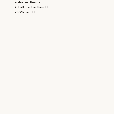
Einfacher Bericht
Tabellarischer Bericht
JSON-Bericht
Vertraut von Sicherheits- und 
Compliance-Teams in 100+ 
regulierten Unternehmen
Audit-bereite 