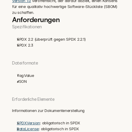
Version 1.0
 veröffentlicht, der darauf abzielt, einen Konsens 
für eine qualitativ hochwertige Software-Stückliste (SBOM) 
zu schaffen.
Anforderungen
Spezifikationen
SPDX 2.2 (überprüft gegen SPDX 2.2.1)
SPDX 2.3
Dateiformate
Tag:Value
JSON
Erforderliche Elemente
Informationen zur Dokumentenerstellung
SPDXVersion
: obligatorisch in SPDX
DataLicense
: obligatorisch in SPDX