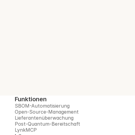
SBOM. Bei jedem 
Build.
Interlynk automatisiert SBOMs, verwaltet 
Open-Source-Risiken, überwacht 
Lieferanten und bereitet Sie auf das Post-
Quanten-Zeitalter vor – alles auf einer 
vertrauenswürdigen Plattform.
Demo buchen
Funktionen
SBOM-Automatisierung
Open-Source-Management
Lieferantenüberwachung
Post-Quantum-Bereitschaft
LynkMCP