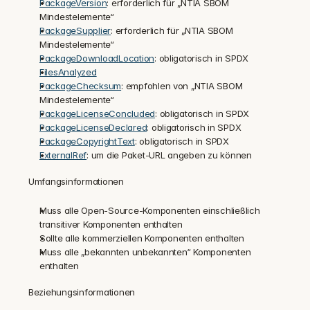
PackageVersion
: erforderlich für „NTIA SBOM 
Mindestelemente“
PackageSupplier
: erforderlich für „NTIA SBOM 
Mindestelemente“
PackageDownloadLocation
: obligatorisch in SPDX
FilesAnalyzed
PackageChecksum
: empfohlen von „NTIA SBOM 
Mindestelemente“
PackageLicenseConcluded
: obligatorisch in SPDX
PackageLicenseDeclared
: obligatorisch in SPDX
PackageCopyrightText
: obligatorisch in SPDX
ExternalRef
: um die Paket-URL angeben zu können
Umfangsinformationen
Muss alle Open-Source-Komponenten einschließlich 
transitiver Komponenten enthalten
Sollte alle kommerziellen Komponenten enthalten
Muss alle „bekannten unbekannten“ Komponenten 
enthalten
Beziehungsinformationen