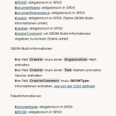
SPDXID
: obligatorisch in SPDX
DocumentName
: obligatorisch in SPDX
DocumentNamespace
: obligatorisch in SPDX
Creator
: obligatorisch in SPDX (Siehe SBOM-Build-
Informationen unten)
Created
: obligatorisch in SPDX
CreatorComment
: um SBOM-Build-Informationen 
angeben zu können (Siehe unten)
SBOM-Build-Informationen
Das Feld 
Creator
 muss einen 
Organization
-Wert 
enthalten
Das Feld 
Creator
 muss einen 
Tool
-Namen und seine 
Version enthalten
Das Feld 
CreatorComment
 muss 
SBOMType
-
Informationen enthalten, 
wie von der CISA definiert
Paketinformationen
PackageName
: obligatorisch in SPDX
SPDXID
: obligatorisch in SPDX