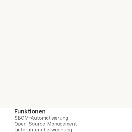
regulierten Unternehmen
Audit-bereite 
SBOM. Bei jedem 
Build.
Interlynk automatisiert SBOMs, verwaltet 
Open-Source-Risiken, überwacht 
Lieferanten und bereitet Sie auf das Post-
Quanten-Zeitalter vor – alles auf einer 
vertrauenswürdigen Plattform.
Demo buchen
Funktionen
SBOM-Automatisierung
Open-Source-Management
Lieferantenüberwachung