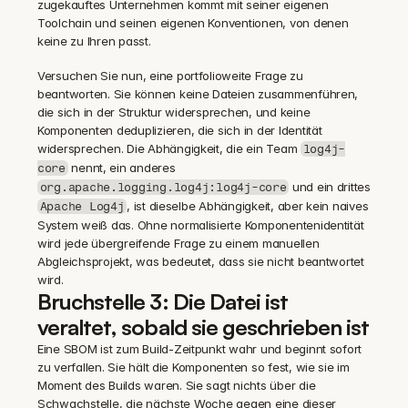
zugekauftes Unternehmen kommt mit seiner eigenen 
Toolchain und seinen eigenen Konventionen, von denen 
keine zu Ihren passt.
Versuchen Sie nun, eine portfolioweite Frage zu 
beantworten. Sie können keine Dateien zusammenführen, 
die sich in der Struktur widersprechen, und keine 
Komponenten deduplizieren, die sich in der Identität 
widersprechen. Die Abhängigkeit, die ein Team 
log4j-
 nennt, ein anderes 
core
 und ein drittes 
org.apache.logging.log4j:log4j-core
, ist dieselbe Abhängigkeit, aber kein naives 
Apache Log4j
System weiß das. Ohne normalisierte Komponentenidentität 
wird jede übergreifende Frage zu einem manuellen 
Abgleichsprojekt, was bedeutet, dass sie nicht beantwortet 
wird.
Bruchstelle 3: Die Datei ist 
veraltet, sobald sie geschrieben ist
Eine SBOM ist zum Build-Zeitpunkt wahr und beginnt sofort 
zu verfallen. Sie hält die Komponenten so fest, wie sie im 
Moment des Builds waren. Sie sagt nichts über die 
Schwachstelle, die nächste Woche gegen eine dieser 