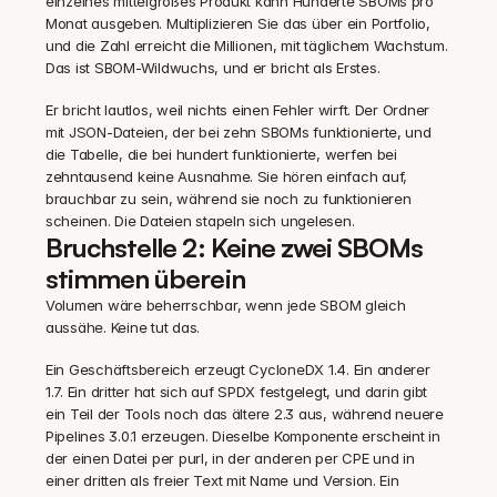
einzelnes mittelgroßes Produkt kann Hunderte SBOMs pro 
Monat ausgeben. Multiplizieren Sie das über ein Portfolio, 
und die Zahl erreicht die Millionen, mit täglichem Wachstum. 
Das ist SBOM-Wildwuchs, und er bricht als Erstes.
Er bricht lautlos, weil nichts einen Fehler wirft. Der Ordner 
mit JSON-Dateien, der bei zehn SBOMs funktionierte, und 
die Tabelle, die bei hundert funktionierte, werfen bei 
zehntausend keine Ausnahme. Sie hören einfach auf, 
brauchbar zu sein, während sie noch zu funktionieren 
scheinen. Die Dateien stapeln sich ungelesen.
Bruchstelle 2: Keine zwei SBOMs 
stimmen überein
Volumen wäre beherrschbar, wenn jede SBOM gleich 
aussähe. Keine tut das.
Ein Geschäftsbereich erzeugt CycloneDX 1.4. Ein anderer 
1.7. Ein dritter hat sich auf SPDX festgelegt, und darin gibt 
ein Teil der Tools noch das ältere 2.3 aus, während neuere 
Pipelines 3.0.1 erzeugen. Dieselbe Komponente erscheint in 
der einen Datei per purl, in der anderen per CPE und in 
einer dritten als freier Text mit Name und Version. Ein 