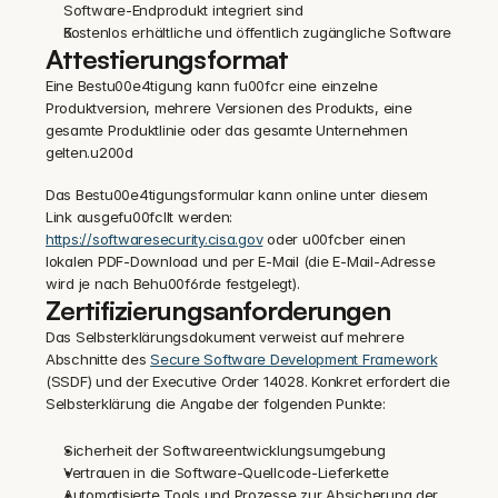
Software-Endprodukt integriert sind
Kostenlos erhältliche und öffentlich zugängliche Software
Attestierungsformat
Eine Bestu00e4tigung kann fu00fcr eine einzelne 
Produktversion, mehrere Versionen des Produkts, eine 
gesamte Produktlinie oder das gesamte Unternehmen 
gelten.u200d
Das Bestu00e4tigungsformular kann online unter diesem 
Link ausgefu00fcllt werden: 
https://softwaresecurity.cisa.gov
 oder u00fcber einen 
lokalen PDF-Download und per E-Mail (die E-Mail-Adresse 
wird je nach Behu00f6rde festgelegt).
Zertifizierungsanforderungen
Das Selbsterklärungsdokument verweist auf mehrere 
Abschnitte des 
Secure Software Development Framework
(SSDF) und der Executive Order 14028. Konkret erfordert die 
Selbsterklärung die Angabe der folgenden Punkte:
Sicherheit der Softwareentwicklungsumgebung
Vertrauen in die Software-Quellcode-Lieferkette
Automatisierte Tools und Prozesse zur Absicherung der 