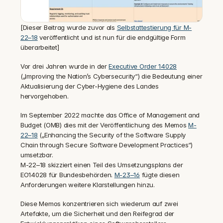
[Dieser Beitrag wurde zuvor als 
Selbstattestierung für M-
22–18
 veröffentlicht und ist nun für die endgültige Form 
überarbeitet]
‍Vor drei Jahren wurde in der 
Executive Order 14028
(„Improving the Nation’s Cybersecurity“) die Bedeutung einer 
Aktualisierung der Cyber-Hygiene des Landes 
hervorgehoben.
Im September 2022 machte das Office of Management and 
Budget (OMB) dies mit der Veröffentlichung des Memos 
M-
22–18
 („Enhancing the Security of the Software Supply 
Chain through Secure Software Development Practices“) 
umsetzbar.
M-22–18 skizziert einen Teil des Umsetzungsplans der 
EO14028 für Bundesbehörden. 
M-23–16
 fügte diesen 
Anforderungen weitere Klarstellungen hinzu.
Diese Memos konzentrieren sich wiederum auf zwei 
Artefakte, um die Sicherheit und den Reifegrad der 