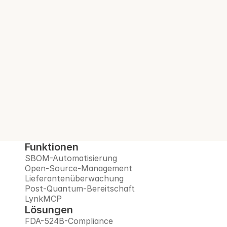
SBOM. Bei jedem 
Build.
Interlynk automatisiert SBOMs, verwaltet 
Open-Source-Risiken, überwacht 
Lieferanten und bereitet Sie auf das Post-
Quanten-Zeitalter vor – alles auf einer 
vertrauenswürdigen Plattform.
Demo buchen
Funktionen
SBOM-Automatisierung
Open-Source-Management
Lieferantenüberwachung
Post-Quantum-Bereitschaft
LynkMCP
Lösungen
FDA-524B-Compliance