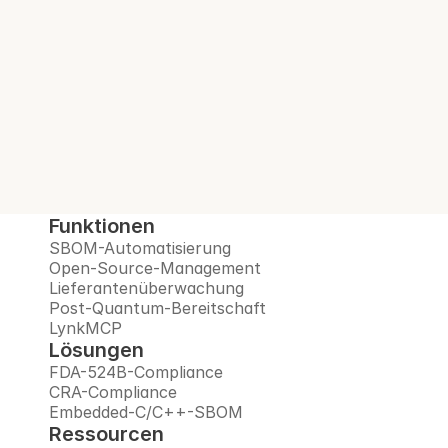
Interlynk automatisiert SBOMs, verwaltet 
Open-Source-Risiken, überwacht 
Lieferanten und bereitet Sie auf das Post-
Quanten-Zeitalter vor – alles auf einer 
vertrauenswürdigen Plattform.
Demo buchen
Funktionen
SBOM-Automatisierung
Open-Source-Management
Lieferantenüberwachung
Post-Quantum-Bereitschaft
LynkMCP
Lösungen
FDA-524B-Compliance
CRA-Compliance
Embedded-C/C++-SBOM
Ressourcen