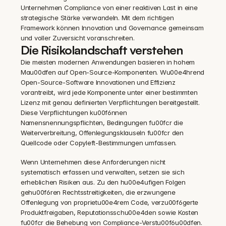
Unternehmen Compliance von einer reaktiven Last in eine 
strategische Stärke verwandeln. Mit dem richtigen 
Framework können Innovation und Governance gemeinsam 
und voller Zuversicht voranschreiten.
Die Risikolandschaft verstehen
Die meisten modernen Anwendungen basieren in hohem 
Mau00dfen auf Open-Source-Komponenten. Wu00e4hrend 
Open-Source-Software Innovationen und Effizienz 
vorantreibt, wird jede Komponente unter einer bestimmten 
Lizenz mit genau definierten Verpflichtungen bereitgestellt. 
Diese Verpflichtungen ku00f6nnen 
Namensnennungspflichten, Bedingungen fu00fcr die 
Weiterverbreitung, Offenlegungsklauseln fu00fcr den 
Quellcode oder Copyleft-Bestimmungen umfassen.
Wenn Unternehmen diese Anforderungen nicht 
systematisch erfassen und verwalten, setzen sie sich 
erheblichen Risiken aus. Zu den hu00e4ufigen Folgen 
gehu00f6ren Rechtsstreitigkeiten, die erzwungene 
Offenlegung von proprietu00e4rem Code, verzu00f6gerte 
Produktfreigaben, Reputationsschu00e4den sowie Kosten 
fu00fcr die Behebung von Compliance-Verstu00f6u00dfen. 