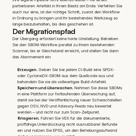
portierbaren Artefakt in Ihrem Besitz am Ende. Verfehlen Sie 
auch nur eine, ist der richtige Schritt, zuerst den Workflow 
in Ordnung zu bringen und Ihr bestehendes Werkzeug so 
lange beizubehalten, bis dies geschehen ist.
Der Migrationspfad
Der Übergang erfordert keine harte Umstellung. Betreiben 
Sie den SBOM-Workflow parallel zu Ihrem bestehenden 
Scanner, bis er Gleichstand erreicht, und stellen Sie dann 
das Abonnement ein.
Erzeugen.
 Geben Sie bei jedem CI-Build eine SPDX- 
oder CycloneDX-SBOM aus dem Quellcode aus und 
behandeln Sie sie als vollwertiges Build-Artefakt.
Speichern und überwachen.
 Nehmen Sie diese SBOMs 
in eine Plattform zur fortlaufenden Überwachung auf, 
damit sie bei der Veröffentlichung neuer Schwachstellen 
gegen OSV, NVD und Advisory-Feeds neu bewertet 
werden – und nicht nur zum Scan-Zeitpunkt.
Triagieren.
 Führen Sie VEX für die dokumentierte, 
prüffähige Unterdrückung nicht ausnutzbarer Befunde 
ein und nutzen Sie EPSS, um den Behebungsaufwand 