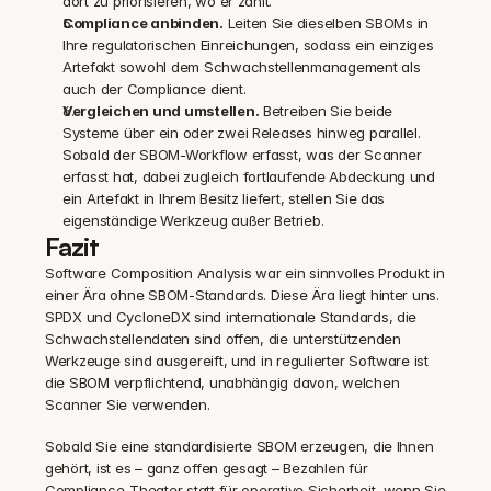
dort zu priorisieren, wo er zählt.
Compliance anbinden.
 Leiten Sie dieselben SBOMs in 
Ihre regulatorischen Einreichungen, sodass ein einziges 
Artefakt sowohl dem Schwachstellenmanagement als 
auch der Compliance dient.
Vergleichen und umstellen.
 Betreiben Sie beide 
Systeme über ein oder zwei Releases hinweg parallel. 
Sobald der SBOM-Workflow erfasst, was der Scanner 
erfasst hat, dabei zugleich fortlaufende Abdeckung und 
ein Artefakt in Ihrem Besitz liefert, stellen Sie das 
eigenständige Werkzeug außer Betrieb.
Fazit
Software Composition Analysis war ein sinnvolles Produkt in 
einer Ära ohne SBOM-Standards. Diese Ära liegt hinter uns. 
SPDX und CycloneDX sind internationale Standards, die 
Schwachstellendaten sind offen, die unterstützenden 
Werkzeuge sind ausgereift, und in regulierter Software ist 
die SBOM verpflichtend, unabhängig davon, welchen 
Scanner Sie verwenden.
Sobald Sie eine standardisierte SBOM erzeugen, die Ihnen 
gehört, ist es – ganz offen gesagt – Bezahlen für 
Compliance-Theater statt für operative Sicherheit, wenn Sie 