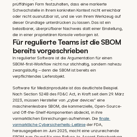
prüffähigen Form festzuhalten, dass eine markierte 
Schwachstelle in Ihrem konkreten Kontext nicht erreichbar 
oder nicht ausnutzbar ist, und sie von Ihrem Werkzeug auf 
dieser Grundlage unterdrücken zu lassen. Das ist ein 
belastbarer, überprüfbarer Nachweis statt einer Einstellung, 
die in einer proprietären Konsole verborgen ist.
Für regulierte Teams ist die SBOM 
bereits vorgeschrieben
In regulierter Software ist die Argumentation für einen 
SBOM-first-Workflow nicht nur stichhaltig, sondern nahezu 
zwangsläufig – denn die SBOM ist bereits ein 
verpflichtendes Lieferobjekt.
Software für Medizinprodukte ist das deutlichste Beispiel. 
Nach Section 524B des FD&C Act, in Kraft seit dem 29. März 
2023, müssen Hersteller von „cyber devices“ eine 
maschinenlesbare SBOM, die kommerzielle, Open-Source- 
und Off-the-Shelf-Komponenten abdeckt, in ihre 
vormarktlichen Einreichungen aufnehmen. Die 
finale 
vormarktliche Cybersicherheits-Leitlinie
 der FDA, 
herausgegeben im Juni 2025, macht eine unzureichende 
SBOM zum Grund für eine Refuse-to-Accept-Entscheidung 