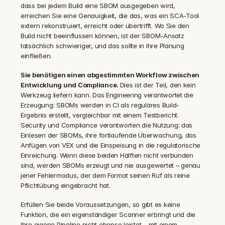
dass bei jedem Build eine SBOM ausgegeben wird, 
erreichen Sie eine Genauigkeit, die das, was ein SCA-Tool 
extern rekonstruiert, erreicht oder übertrifft. Wo Sie den 
Build nicht beeinflussen können, ist der SBOM-Ansatz 
tatsächlich schwieriger, und das sollte in Ihre Planung 
einfließen.
Sie benötigen einen abgestimmten Workflow zwischen 
Entwicklung und Compliance. 
Dies ist der Teil, den kein 
Werkzeug liefern kann. Das Engineering verantwortet die 
Erzeugung: SBOMs werden in CI als reguläres Build-
Ergebnis erstellt, vergleichbar mit einem Testbericht. 
Security und Compliance verantworten die Nutzung: das 
Einlesen der SBOMs, ihre fortlaufende Überwachung, das 
Anfügen von VEX und die Einspeisung in die regulatorische 
Einreichung. Wenn diese beiden Hälften nicht verbunden 
sind, werden SBOMs erzeugt und nie ausgewertet – genau 
jener Fehlermodus, der dem Format seinen Ruf als reine 
Pflichtübung eingebracht hat.
Erfüllen Sie beide Voraussetzungen, so gibt es keine 
Funktion, die ein eigenständiger Scanner erbringt und die 
Ihre eigene Pipeline nicht ebenso leistet – mit einem 