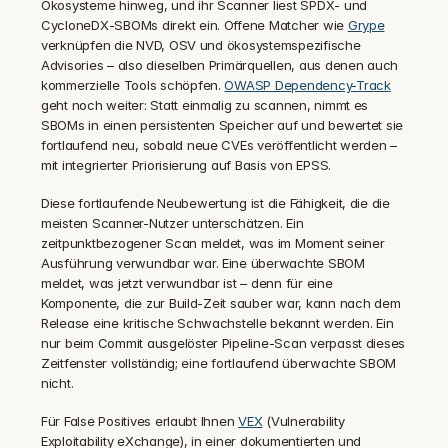
Ökosysteme hinweg, und ihr Scanner liest SPDX- und 
CycloneDX-SBOMs direkt ein. Offene Matcher wie 
Grype
verknüpfen die NVD, OSV und ökosystemspezifische 
Advisories – also dieselben Primärquellen, aus denen auch 
kommerzielle Tools schöpfen. 
OWASP Dependency-Track
geht noch weiter: Statt einmalig zu scannen, nimmt es 
SBOMs in einen persistenten Speicher auf und bewertet sie 
fortlaufend neu, sobald neue CVEs veröffentlicht werden – 
mit integrierter Priorisierung auf Basis von EPSS.
Diese fortlaufende Neubewertung ist die Fähigkeit, die die 
meisten Scanner-Nutzer unterschätzen. Ein 
zeitpunktbezogener Scan meldet, was im Moment seiner 
Ausführung verwundbar war. Eine überwachte SBOM 
meldet, was jetzt verwundbar ist – denn für eine 
Komponente, die zur Build-Zeit sauber war, kann nach dem 
Release eine kritische Schwachstelle bekannt werden. Ein 
nur beim Commit ausgelöster Pipeline-Scan verpasst dieses 
Zeitfenster vollständig; eine fortlaufend überwachte SBOM 
nicht.
Für False Positives erlaubt Ihnen 
VEX
 (Vulnerability 
Exploitability eXchange), in einer dokumentierten und 