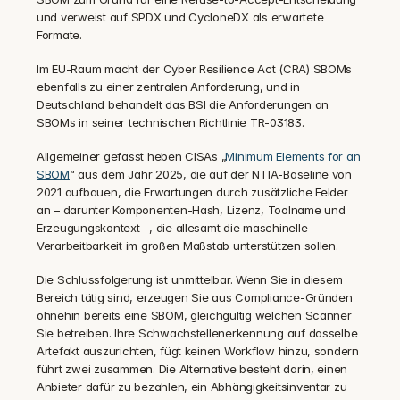
und verweist auf SPDX und CycloneDX als erwartete 
Formate.
Im EU-Raum macht der Cyber Resilience Act (CRA) SBOMs 
ebenfalls zu einer zentralen Anforderung, und in 
Deutschland behandelt das BSI die Anforderungen an 
SBOMs in seiner technischen Richtlinie TR-03183.
Allgemeiner gefasst heben CISAs „
Minimum Elements for an 
SBOM
“ aus dem Jahr 2025, die auf der NTIA-Baseline von 
2021 aufbauen, die Erwartungen durch zusätzliche Felder 
an – darunter Komponenten-Hash, Lizenz, Toolname und 
Erzeugungskontext –, die allesamt die maschinelle 
Verarbeitbarkeit im großen Maßstab unterstützen sollen.
Die Schlussfolgerung ist unmittelbar. Wenn Sie in diesem 
Bereich tätig sind, erzeugen Sie aus Compliance-Gründen 
ohnehin bereits eine SBOM, gleichgültig welchen Scanner 
Sie betreiben. Ihre Schwachstellenerkennung auf dasselbe 
Artefakt auszurichten, fügt keinen Workflow hinzu, sondern 
führt zwei zusammen. Die Alternative besteht darin, einen 
Anbieter dafür zu bezahlen, ein Abhängigkeitsinventar zu 