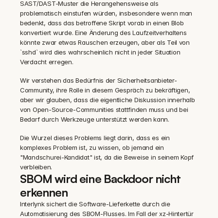
SAST/DAST-Muster die Herangehensweise als 
problematisch einstufen würden, insbesondere wenn man 
bedenkt, dass das betroffene Skript vorab in einen Blob 
konvertiert wurde. Eine Änderung des Laufzeitverhaltens 
könnte zwar etwas Rauschen erzeugen, aber als Teil von 
`sshd` wird dies wahrscheinlich nicht in jeder Situation 
Verdacht erregen.
‍Wir verstehen das Bedürfnis der Sicherheitsanbieter-
Community, ihre Rolle in diesem Gespräch zu bekräftigen, 
aber wir glauben, dass die eigentliche Diskussion innerhalb 
von Open-Source-Communities stattfinden muss und bei 
Bedarf durch Werkzeuge unterstützt werden kann.
‍Die Wurzel dieses Problems liegt darin, dass es ein 
komplexes Problem ist, zu wissen, ob jemand ein 
"Mandschurei-Kandidat" ist, da die Beweise in seinem Kopf 
verbleiben.
SBOM wird eine Backdoor nicht 
erkennen
Interlynk sichert die Software-Lieferkette durch die 
Automatisierung des SBOM-Flusses. Im Fall der xz-Hintertür 