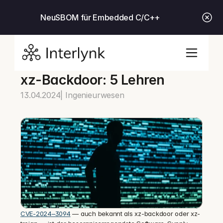
Neu
SBOM für Embedded C/C++
xz-Backdoor: 5 Lehren
13.04.2024
| Ingenieurwesen
CVE-2024–3094
 — auch bekannt als xz-backdoor oder xz-