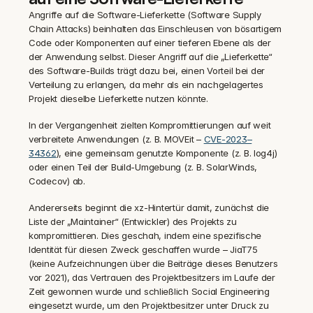
Angriffe auf die Software-Lieferkette (Software Supply 
Chain Attacks) beinhalten das Einschleusen von bösartigem 
Code oder Komponenten auf einer tieferen Ebene als der 
der Anwendung selbst. Dieser Angriff auf die „Lieferkette“ 
des Software-Builds trägt dazu bei, einen Vorteil bei der 
Verteilung zu erlangen, da mehr als ein nachgelagertes 
Projekt dieselbe Lieferkette nutzen könnte.
In der Vergangenheit zielten Kompromittierungen auf weit 
verbreitete Anwendungen (z. B. MOVEit – 
CVE-2023–
34362
), eine gemeinsam genutzte Komponente (z. B. log4j) 
oder einen Teil der Build-Umgebung (z. B. SolarWinds, 
Codecov) ab.
Andererseits beginnt die xz-Hintertür damit, zunächst die 
Liste der „Maintainer“ (Entwickler) des Projekts zu 
kompromittieren. Dies geschah, indem eine spezifische 
Identität für diesen Zweck geschaffen wurde – JiaT75 
(keine Aufzeichnungen über die Beiträge dieses Benutzers 
vor 2021), das Vertrauen des Projektbesitzers im Laufe der 
Zeit gewonnen wurde und schließlich Social Engineering 
eingesetzt wurde, um den Projektbesitzer unter Druck zu 