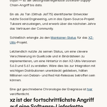
trojan — ist der besorgniserregendste Software-Supply-
Chain-Angriff bis dato.
Ein als Jia Tan (Github JiaT75) identifizierter Entwickler 
nutzte Social Engineering, um in das Open-Source-Projekt 
Tukaani einzusteigen, und erwarb über die nächsten Jahre 
das Vertrauen der Community.
Schließlich erlangte Jia den 
Maintainer-Status
 für das 
XZ-
Utils
-Projekt.
Letztendlich nutzte Jia seinen Status, um eine clevere 
Verschleierung im Quellcode und in Binärdateien zu 
implementieren, um eine Hintertür in den XZ-Utils-Versionen 
5.6.0 und 5.6.1 zu erstellen. Wäre dies bis zur Integration mit 
wichtigen Distributionen unentdeckt geblieben, hätten 
Millionen von Debian- und Red Hat-Releases betroffen sein 
können.
Eine gut geschriebene Chronologie der Ereignisse ist 
hier
veröffentlicht.
xz ist der fortschrittlichste Angriff 
auf eine Software-Lieferkette