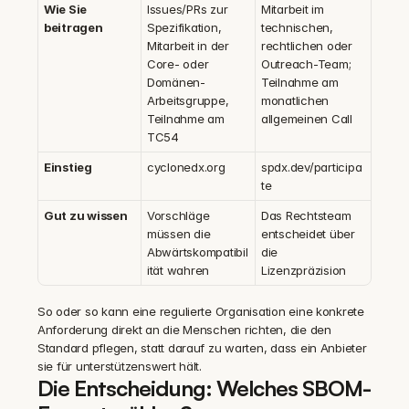
Wie Sie 
Issues/PRs zur 
Mitarbeit im 
beitragen
Spezifikation, 
technischen, 
Mitarbeit in der 
rechtlichen oder 
Core- oder 
Outreach-Team; 
Domänen-
Teilnahme am 
Arbeitsgruppe, 
monatlichen 
Teilnahme am 
allgemeinen Call
TC54
Einstieg
cyclonedx.org
spdx.dev/participa
te
Gut zu wissen
Vorschläge 
Das Rechtsteam 
müssen die 
entscheidet über 
Abwärtskompatibil
die 
ität wahren
Lizenzpräzision
So oder so kann eine regulierte Organisation eine konkrete 
Anforderung direkt an die Menschen richten, die den 
Standard pflegen, statt darauf zu warten, dass ein Anbieter 
sie für unterstützenswert hält.
Die Entscheidung: Welches SBOM-