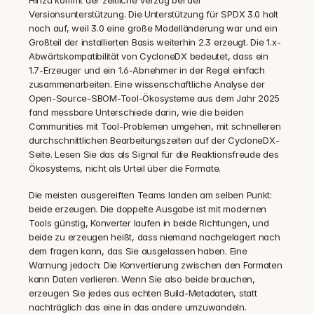
Hinzu kommt der zeitliche Verzug bei der 
Versionsunterstützung. Die Unterstützung für SPDX 3.0 holt 
noch auf, weil 3.0 eine große Modelländerung war und ein 
Großteil der installierten Basis weiterhin 2.3 erzeugt. Die 1.x-
Abwärtskompatibilität von CycloneDX bedeutet, dass ein 
1.7-Erzeuger und ein 1.6-Abnehmer in der Regel einfach 
zusammenarbeiten. Eine wissenschaftliche Analyse der 
Open-Source-SBOM-Tool-Ökosysteme aus dem Jahr 2025 
fand messbare Unterschiede darin, wie die beiden 
Communities mit Tool-Problemen umgehen, mit schnelleren 
durchschnittlichen Bearbeitungszeiten auf der CycloneDX-
Seite. Lesen Sie das als Signal für die Reaktionsfreude des 
Ökosystems, nicht als Urteil über die Formate.
Die meisten ausgereiften Teams landen am selben Punkt: 
beide erzeugen. Die doppelte Ausgabe ist mit modernen 
Tools günstig, Konverter laufen in beide Richtungen, und 
beide zu erzeugen heißt, dass niemand nachgelagert nach 
dem fragen kann, das Sie ausgelassen haben. Eine 
Warnung jedoch: Die Konvertierung zwischen den Formaten 
kann Daten verlieren. Wenn Sie also beide brauchen, 
erzeugen Sie jedes aus echten Build-Metadaten, statt 
nachträglich das eine in das andere umzuwandeln.