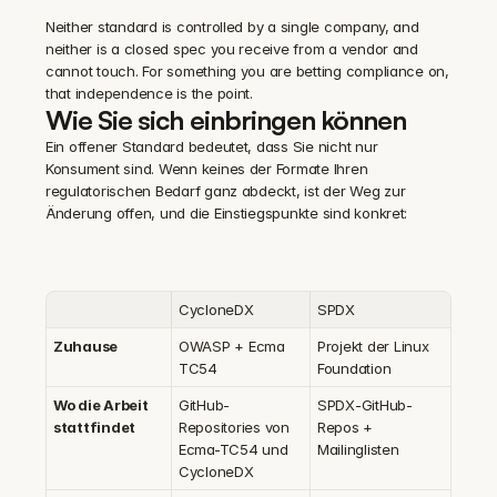
Neither standard is controlled by a single company, and 
neither is a closed spec you receive from a vendor and 
cannot touch. For something you are betting compliance on, 
that independence is the point.
Wie Sie sich einbringen können
Ein offener Standard bedeutet, dass Sie nicht nur 
Konsument sind. Wenn keines der Formate Ihren 
regulatorischen Bedarf ganz abdeckt, ist der Weg zur 
Änderung offen, und die Einstiegspunkte sind konkret:
CycloneDX
SPDX
Zuhause
OWASP + Ecma 
Projekt der Linux 
TC54
Foundation
Wo die Arbeit 
GitHub-
SPDX-GitHub-
stattfindet
Repositories von 
Repos + 
Ecma-TC54 und 
Mailinglisten
CycloneDX