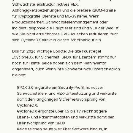
Schwachstellenstruktur, natives VEX, 
Abhängigkeitsbeziehungen und die breitere xBOM-Familie 
für Kryptografie, Dienste und ML-Systeme. Wenn 
Produktsicherheit, Schwachstellenmanagement oder 
Incident Response die Hauptleser sind und VEX der Weg ist, 
wie Sie nicht erreichbares CVE-Rauschen reduzieren, fügt 
sich CycloneDX direkt in diesen Arbeitsablauf ein.
Das für 2026 wichtige Update: Die alte Faustregel 
„CycloneDX für Sicherheit, SPDX für Lizenzen“ stimmt nur 
noch zur Hälfte. Beide haben sich beim Kerninventar 
angenähert, auch wenn ihre Schwerpunkte unterschiedlich 
bleiben:
SPDX 3.0 ergänzte ein Security-Profil mit nativer 
Schwachstellen- und VEX-Unterstützung und verkürzte 
damit den langjährigen Sicherheitsvorsprung von 
CycloneDX.
CycloneDX ergänzte über 1.5 bis 1.7 reichhaltigere 
Lizenz- und Patentmetadaten und verkürzte damit den 
Lizenzvorsprung von SPDX.
Beide reichen heute weit über Software hinaus, in 