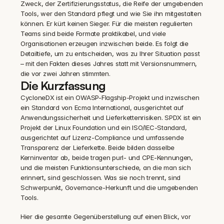
Zweck, der Zertifizierungsstatus, die Reife der umgebenden 
Tools, wer den Standard pflegt und wie Sie ihn mitgestalten 
können. Er kürt keinen Sieger. Für die meisten regulierten 
Teams sind beide Formate praktikabel, und viele 
Organisationen erzeugen inzwischen beide. Es folgt die 
Detailtiefe, um zu entscheiden, was zu Ihrer Situation passt 
– mit den Fakten dieses Jahres statt mit Versionsnummern, 
die vor zwei Jahren stimmten.
Die Kurzfassung
CycloneDX ist ein OWASP-Flagship-Projekt und inzwischen 
ein Standard von Ecma International, ausgerichtet auf 
Anwendungssicherheit und Lieferkettenrisiken. SPDX ist ein 
Projekt der Linux Foundation und ein ISO/IEC-Standard, 
ausgerichtet auf Lizenz-Compliance und umfassende 
Transparenz der Lieferkette. Beide bilden dasselbe 
Kerninventar ab, beide tragen purl- und CPE-Kennungen, 
und die meisten Funktionsunterschiede, an die man sich 
erinnert, sind geschlossen. Was sie noch trennt, sind 
Schwerpunkt, Governance-Herkunft und die umgebenden 
Tools.
Hier die gesamte Gegenüberstellung auf einen Blick, vor 