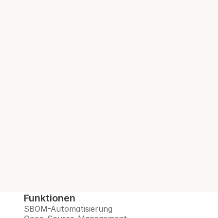
Compliance-Teams in 100+ 
regulierten Unternehmen
Audit-bereite 
SBOM. Bei jedem 
Build.
Interlynk automatisiert SBOMs, verwaltet 
Open-Source-Risiken, überwacht 
Lieferanten und bereitet Sie auf das Post-
Quanten-Zeitalter vor – alles auf einer 
vertrauenswürdigen Plattform.
Demo buchen
Funktionen
SBOM-Automatisierung