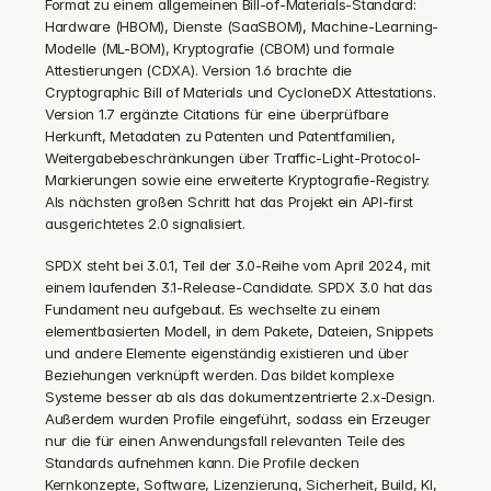
Format zu einem allgemeinen Bill-of-Materials-Standard: 
Hardware (HBOM), Dienste (SaaSBOM), Machine-Learning-
Modelle (ML-BOM), Kryptografie (CBOM) und formale 
Attestierungen (CDXA). Version 1.6 brachte die 
Cryptographic Bill of Materials und CycloneDX Attestations. 
Version 1.7 ergänzte Citations für eine überprüfbare 
Herkunft, Metadaten zu Patenten und Patentfamilien, 
Weitergabebeschränkungen über Traffic-Light-Protocol-
Markierungen sowie eine erweiterte Kryptografie-Registry. 
Als nächsten großen Schritt hat das Projekt ein API-first 
ausgerichtetes 2.0 signalisiert.
SPDX steht bei 3.0.1, Teil der 3.0-Reihe vom April 2024, mit 
einem laufenden 3.1-Release-Candidate. SPDX 3.0 hat das 
Fundament neu aufgebaut. Es wechselte zu einem 
elementbasierten Modell, in dem Pakete, Dateien, Snippets 
und andere Elemente eigenständig existieren und über 
Beziehungen verknüpft werden. Das bildet komplexe 
Systeme besser ab als das dokumentzentrierte 2.x-Design. 
Außerdem wurden Profile eingeführt, sodass ein Erzeuger 
nur die für einen Anwendungsfall relevanten Teile des 
Standards aufnehmen kann. Die Profile decken 
Kernkonzepte, Software, Lizenzierung, Sicherheit, Build, KI, 