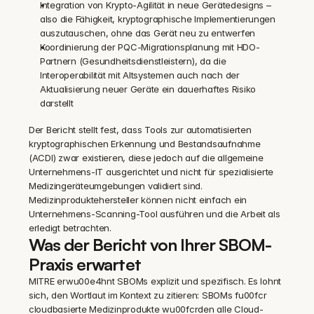
Integration von Krypto-Agilität in neue Gerätedesigns – 
also die Fähigkeit, kryptographische Implementierungen 
auszutauschen, ohne das Gerät neu zu entwerfen
Koordinierung der PQC-Migrationsplanung mit HDO-
Partnern (Gesundheitsdienstleistern), da die 
Interoperabilität mit Altsystemen auch nach der 
Aktualisierung neuer Geräte ein dauerhaftes Risiko 
darstellt
Der Bericht stellt fest, dass Tools zur automatisierten 
kryptographischen Erkennung und Bestandsaufnahme 
(ACDI) zwar existieren, diese jedoch auf die allgemeine 
Unternehmens-IT ausgerichtet und nicht für spezialisierte 
Medizingeräteumgebungen validiert sind. 
Medizinproduktehersteller können nicht einfach ein 
Unternehmens-Scanning-Tool ausführen und die Arbeit als 
erledigt betrachten.
Was der Bericht von Ihrer SBOM-
Praxis erwartet
MITRE erwu00e4hnt SBOMs explizit und spezifisch. Es lohnt 
sich, den Wortlaut im Kontext zu zitieren: SBOMs fu00fcr 
cloudbasierte Medizinprodukte wu00fcrden alle Cloud-