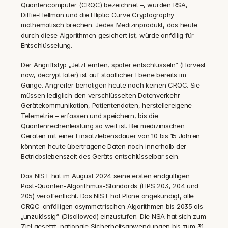
Quantencomputer (CRQC) bezeichnet –, würden RSA, 
Diffie-Hellman und die Elliptic Curve Cryptography 
mathematisch brechen. Jedes Medizinprodukt, das heute 
durch diese Algorithmen gesichert ist, würde anfällig für 
Entschlüsselung.
Der Angriffstyp „Jetzt ernten, später entschlüsseln“ (Harvest 
now, decrypt later) ist auf staatlicher Ebene bereits im 
Gange. Angreifer benötigen heute noch keinen CRQC. Sie 
müssen lediglich den verschlüsselten Datenverkehr – 
Gerätekommunikation, Patientendaten, herstellereigene 
Telemetrie – erfassen und speichern, bis die 
Quantenrechenleistung so weit ist. Bei medizinischen 
Geräten mit einer Einsatzlebensdauer von 10 bis 15 Jahren 
könnten heute übertragene Daten noch innerhalb der 
Betriebslebenszeit des Geräts entschlüsselbar sein.
Das NIST hat im August 2024 seine ersten endgültigen 
Post-Quanten-Algorithmus-Standards (FIPS 203, 204 und 
205) veröffentlicht. Das NIST hat Pläne angekündigt, alle 
CRQC-anfälligen asymmetrischen Algorithmen bis 2035 als 
„unzulässig“ (Disallowed) einzustufen. Die NSA hat sich zum 
Ziel gesetzt, nationale Sicherheitsanwendungen bis zum 31. 