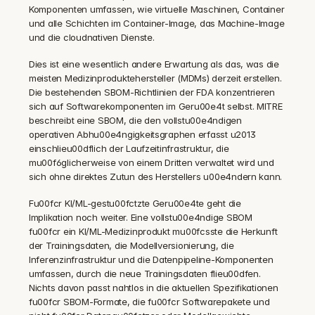
Komponenten umfassen, wie virtuelle Maschinen, Container 
und alle Schichten im Container-Image, das Machine-Image 
und die cloudnativen Dienste.
Dies ist eine wesentlich andere Erwartung als das, was die 
meisten Medizinproduktehersteller (MDMs) derzeit erstellen. 
Die bestehenden SBOM-Richtlinien der FDA konzentrieren 
sich auf Softwarekomponenten im Geru00e4t selbst. MITRE 
beschreibt eine SBOM, die den vollstu00e4ndigen 
operativen Abhu00e4ngigkeitsgraphen erfasst u2013 
einschlieu00dflich der Laufzeitinfrastruktur, die 
mu00f6glicherweise von einem Dritten verwaltet wird und 
sich ohne direktes Zutun des Herstellers u00e4ndern kann.
Fu00fcr KI/ML-gestu00fctzte Geru00e4te geht die 
Implikation noch weiter. Eine vollstu00e4ndige SBOM 
fu00fcr ein KI/ML-Medizinprodukt mu00fcsste die Herkunft 
der Trainingsdaten, die Modellversionierung, die 
Inferenzinfrastruktur und die Datenpipeline-Komponenten 
umfassen, durch die neue Trainingsdaten flieu00dfen. 
Nichts davon passt nahtlos in die aktuellen Spezifikationen 
fu00fcr SBOM-Formate, die fu00fcr Softwarepakete und 