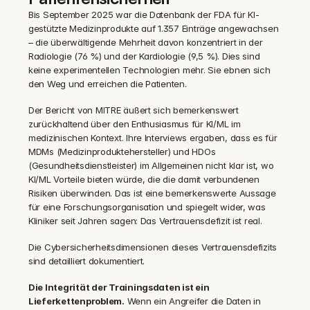
Bis September 2025 war die Datenbank der FDA für KI-
gestützte Medizinprodukte auf 1.357 Einträge angewachsen 
– die überwältigende Mehrheit davon konzentriert in der 
Radiologie (76 %) und der Kardiologie (9,5 %). Dies sind 
keine experimentellen Technologien mehr. Sie ebnen sich 
den Weg und erreichen die Patienten.
Der Bericht von MITRE äußert sich bemerkenswert 
zurückhaltend über den Enthusiasmus für KI/ML im 
medizinischen Kontext. Ihre Interviews ergaben, dass es für 
MDMs (Medizinproduktehersteller) und HDOs 
(Gesundheitsdienstleister) im Allgemeinen nicht klar ist, wo 
KI/ML Vorteile bieten würde, die die damit verbundenen 
Risiken überwinden. Das ist eine bemerkenswerte Aussage 
für eine Forschungsorganisation und spiegelt wider, was 
Kliniker seit Jahren sagen: Das Vertrauensdefizit ist real.
Die Cybersicherheitsdimensionen dieses Vertrauensdefizits 
sind detailliert dokumentiert.
Die Integrität der Trainingsdaten ist ein 
Lieferkettenproblem.
 Wenn ein Angreifer die Daten in 