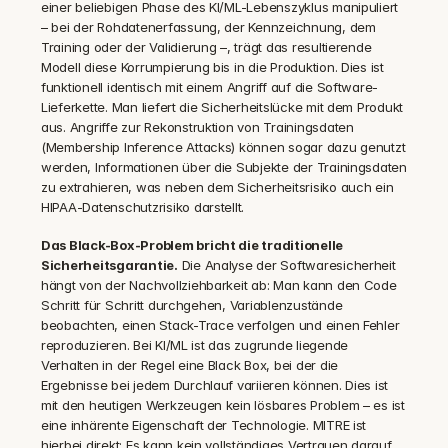
einer beliebigen Phase des KI/ML-Lebenszyklus manipuliert 
– bei der Rohdatenerfassung, der Kennzeichnung, dem 
Training oder der Validierung –, trägt das resultierende 
Modell diese Korrumpierung bis in die Produktion. Dies ist 
funktionell identisch mit einem Angriff auf die Software-
Lieferkette. Man liefert die Sicherheitslücke mit dem Produkt 
aus. Angriffe zur Rekonstruktion von Trainingsdaten 
(Membership Inference Attacks) können sogar dazu genutzt 
werden, Informationen über die Subjekte der Trainingsdaten 
zu extrahieren, was neben dem Sicherheitsrisiko auch ein 
HIPAA-Datenschutzrisiko darstellt.
Das Black-Box-Problem bricht die traditionelle 
Sicherheitsgarantie.
 Die Analyse der Softwaresicherheit 
hängt von der Nachvollziehbarkeit ab: Man kann den Code 
Schritt für Schritt durchgehen, Variablenzustände 
beobachten, einen Stack-Trace verfolgen und einen Fehler 
reproduzieren. Bei KI/ML ist das zugrunde liegende 
Verhalten in der Regel eine Black Box, bei der die 
Ergebnisse bei jedem Durchlauf variieren können. Dies ist 
mit den heutigen Werkzeugen kein lösbares Problem – es ist 
eine inhärente Eigenschaft der Technologie. MITRE ist 
hierbei direkt: Es kann kein vollständiges Vertrauen darauf 