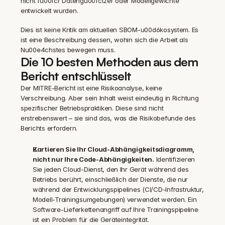
nicht fu00fcr Datengu00fctzer oder Modellgewichte 
entwickelt wurden.
Dies ist keine Kritik am aktuellen SBOM-u00d6kosystem. Es 
ist eine Beschreibung dessen, wohin sich die Arbeit als 
Nu00e4chstes bewegen muss.
Die 10 besten Methoden aus dem 
Bericht entschlüsselt
Der MITRE-Bericht ist eine Risikoanalyse, keine 
Verschreibung. Aber sein Inhalt weist eindeutig in Richtung 
spezifischer Betriebspraktiken. Diese sind nicht 
erstrebenswert – sie sind das, was die Risikobefunde des 
Berichts erfordern.
Kartieren Sie Ihr Cloud-Abhängigkeitsdiagramm, 
nicht nur Ihre Code-Abhängigkeiten.
 Identifizieren 
Sie jeden Cloud-Dienst, den Ihr Gerät während des 
Betriebs berührt, einschließlich der Dienste, die nur 
während der Entwicklungspipelines (CI/CD-Infrastruktur, 
Modell-Trainingsumgebungen) verwendet werden. Ein 
Software-Lieferkettenangriff auf Ihre Trainingspipeline 
ist ein Problem für die Geräteintegrität.