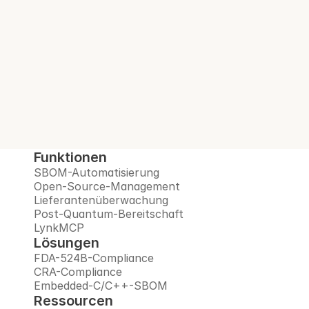
Interlynk automatisiert SBOMs, verwaltet 
Open-Source-Risiken, überwacht 
Lieferanten und bereitet Sie auf das Post-
Quanten-Zeitalter vor – alles auf einer 
vertrauenswürdigen Plattform.
Demo buchen
Funktionen
SBOM-Automatisierung
Open-Source-Management
Lieferantenüberwachung
Post-Quantum-Bereitschaft
LynkMCP
Lösungen
FDA-524B-Compliance
CRA-Compliance
Embedded-C/C++-SBOM
Ressourcen