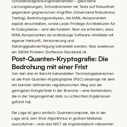
Schadensbegrenzungsmaßnahmen – gesicherte 
Lernumgebungen, Schutzbarrieren mit Tests auf Robustheit 
gegenüber gegnerischen Angriffen (Adversarial Robustness 
Testing), Bedrohungsanalysen, die KI/ML-Komponenten 
explizit einschließen, sowie Least-Privilege-Architekturen für 
KI-Subsysteme – sind alle fundiert. Aber sie erfordern, dass 
KI/ML-Komponenten als erstklassige Software-Artefakte mit 
eigener Herkunft, Versionierung und 
Abhängigkeitsverfolgung behandelt werden. Was wiederum 
ein SBOM-Problem (Software-Stückliste) ist.
Post-Quanten-Kryptografie: Die 
Bedrohung mit einer Frist
Von den drei im Bericht behandelten Technologiebereichen 
ist die Post-Quanten-Kryptographie (PQC) derjenige mit dem 
am klarsten definierten regulatorischen Weg und der 
geringsten Dringlichkeit in der Branche – eine Kombination, 
die in der Vergangenheit stets zu schlechten Ergebnissen 
geführt hat.
Die Lage ist ganz einfach: Quantencomputer, die in der 
Lage sind, den Shor-Algorithmus in großem Maßstab 
auszuführen – was das NIST als kryptanalytisch relevanten 