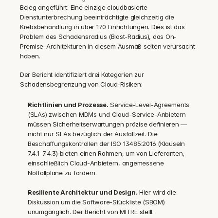
Beleg angeführt: Eine einzige cloudbasierte 
Dienstunterbrechung beeinträchtigte gleichzeitig die 
Krebsbehandlung in über 170 Einrichtungen. Dies ist das 
Problem des Schadensradius (Blast-Radius), das On-
Premise-Architekturen in diesem Ausmaß selten verursacht 
haben.
Der Bericht identifiziert drei Kategorien zur 
Schadensbegrenzung von Cloud-Risiken:
Richtlinien und Prozesse.
 Service-Level-Agreements 
(SLAs) zwischen MDMs und Cloud-Service-Anbietern 
müssen Sicherheitserwartungen präzise definieren — 
nicht nur SLAs bezüglich der Ausfallzeit. Die 
Beschaffungskontrollen der ISO 13485:2016 (Klauseln 
7.4.1–7.4.3) bieten einen Rahmen, um von Lieferanten, 
einschließlich Cloud-Anbietern, angemessene 
Notfallpläne zu fordern.
Resiliente Architektur und Design.
 Hier wird die 
Diskussion um die Software-Stückliste (SBOM) 
unumgänglich. Der Bericht von MITRE stellt 