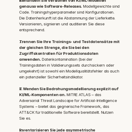
Behandeln Sie Versionen von KI/ML-Modellen 
genauso wie Software-Releases.
 Modellgewichte sind 
Code. Trainingshyperparameter sind Konfigurationen. 
Die Datenherkunft ist die Abstammung der Lieferkette. 
Versionieren, signieren und auditieren Sie diese 
entsprechend.
Trennen Sie Ihre Trainings- und Testdatensätze mit 
der gleichen Strenge, die Sie bei den 
Zugriffskontrollen für Produktionsdaten 
anwenden.
 Datenkontamination (bei der 
Trainingsdaten in Validierungssets durchsickern oder 
umgekehrt) ist sowohl ein Modellqualitätsfehler als auch 
ein potenzieller Sicherheitsindikator.
7. Wenden Sie Bedrohungsmodellierung explizit auf 
KI/ML-Komponenten an.
 MITRE ATLAS – das 
Adversarial Threat Landscape for Artificial-Intelligence 
Systems – bietet das gegnerische Framework, das 
ATT&CK für traditionelle Software bereitstellt. Nutzen 
Sie es.
Inventarisieren Sie jede asymmetrische 