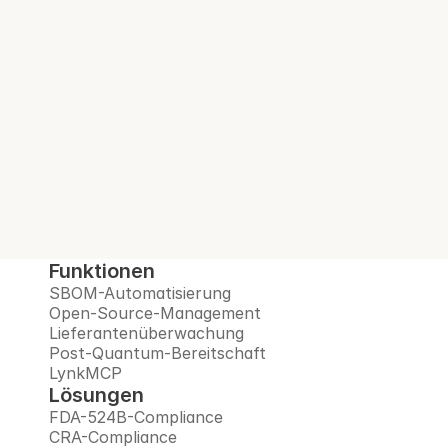
Build.
Interlynk automatisiert SBOMs, verwaltet 
Open-Source-Risiken, überwacht 
Lieferanten und bereitet Sie auf das Post-
Quanten-Zeitalter vor – alles auf einer 
vertrauenswürdigen Plattform.
Demo buchen
Funktionen
SBOM-Automatisierung
Open-Source-Management
Lieferantenüberwachung
Post-Quantum-Bereitschaft
LynkMCP
Lösungen
FDA-524B-Compliance
CRA-Compliance