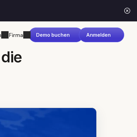
n
Firma
Demo buchen
Anmelden
die 