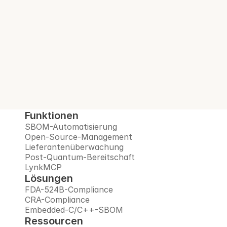
Interlynk automatisiert SBOMs, verwaltet 
Open-Source-Risiken, überwacht 
Lieferanten und bereitet Sie auf das Post-
Quanten-Zeitalter vor – alles auf einer 
vertrauenswürdigen Plattform.
Demo buchen
Funktionen
SBOM-Automatisierung
Open-Source-Management
Lieferantenüberwachung
Post-Quantum-Bereitschaft
LynkMCP
Lösungen
FDA-524B-Compliance
CRA-Compliance
Embedded-C/C++-SBOM
Ressourcen